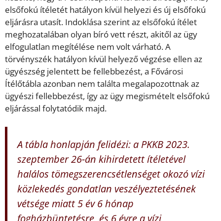
elsőfokú ítéletét hatályon kívül helyezi és új elsőfokú
eljárásra utasít. Indoklása szerint az elsőfokú ítélet
meghozatalában olyan bíró vett részt, akitől az ügy
elfogulatlan megítélése nem volt várható. A
törvényszék hatályon kívül helyező végzése ellen az
ügyészség jelentett be fellebbezést, a Fővárosi
Ítélőtábla azonban nem találta megalapozottnak az
ügyészi fellebbezést, így az ügy megismételt elsőfokú
eljárással folytatódik majd.
A tábla honlapján felidézi: a PKKB 2023.
szeptember 26-án kihirdetett ítéletével
halálos tömegszerencsétlenséget okozó vízi
közlekedés gondatlan veszélyeztetésének
vétsége miatt 5 év 6 hónap
fogházbüntetésre, és 6 évre a vízi