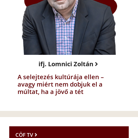
ifj. Lomnici Zoltán
A selejtezés kultúrája ellen –
avagy miért nem dobjuk el a
múltat, ha a jövő a tét
CÖF TV