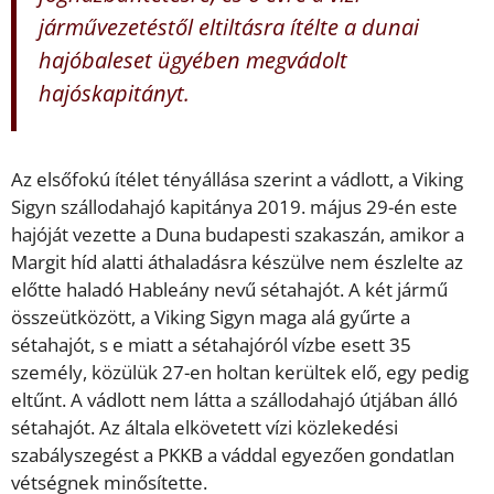
járművezetéstől eltiltásra ítélte a dunai
hajóbaleset ügyében megvádolt
hajóskapitányt.
Az elsőfokú ítélet tényállása szerint a vádlott, a Viking
Sigyn szállodahajó kapitánya 2019. május 29-én este
hajóját vezette a Duna budapesti szakaszán, amikor a
Margit híd alatti áthaladásra készülve nem észlelte az
előtte haladó Hableány nevű sétahajót. A két jármű
összeütközött, a Viking Sigyn maga alá gyűrte a
sétahajót, s e miatt a sétahajóról vízbe esett 35
személy, közülük 27-en holtan kerültek elő, egy pedig
eltűnt. A vádlott nem látta a szállodahajó útjában álló
sétahajót. Az általa elkövetett vízi közlekedési
szabályszegést a PKKB a váddal egyezően gondatlan
vétségnek minősítette.