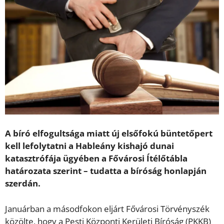
A bíró elfogultsága miatt új elsőfokú büntetőpert
kell lefolytatni a Hableány kishajó dunai
katasztrófája ügyében a Fővárosi Ítélőtábla
határozata szerint – tudatta a bíróság honlapján
szerdán.
Januárban a másodfokon eljárt Fővárosi Törvényszék
közölte, hogy a Pesti Központi Kerületi Bíróság (PKKB)