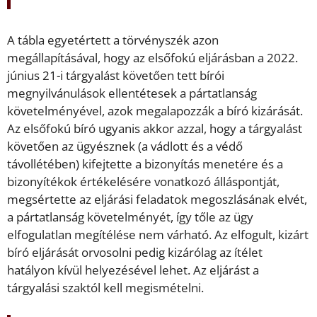
A tábla egyetértett a törvényszék azon
megállapításával, hogy az elsőfokú eljárásban a 2022.
június 21-i tárgyalást követően tett bírói
megnyilvánulások ellentétesek a pártatlanság
követelményével, azok megalapozzák a bíró kizárását.
Az elsőfokú bíró ugyanis akkor azzal, hogy a tárgyalást
követően az ügyésznek (a vádlott és a védő
távollétében) kifejtette a bizonyítás menetére és a
bizonyítékok értékelésére vonatkozó álláspontját,
megsértette az eljárási feladatok megoszlásának elvét,
a pártatlanság követelményét, így tőle az ügy
elfogulatlan megítélése nem várható. Az elfogult, kizárt
bíró eljárását orvosolni pedig kizárólag az ítélet
hatályon kívül helyezésével lehet. Az eljárást a
tárgyalási szaktól kell megismételni.