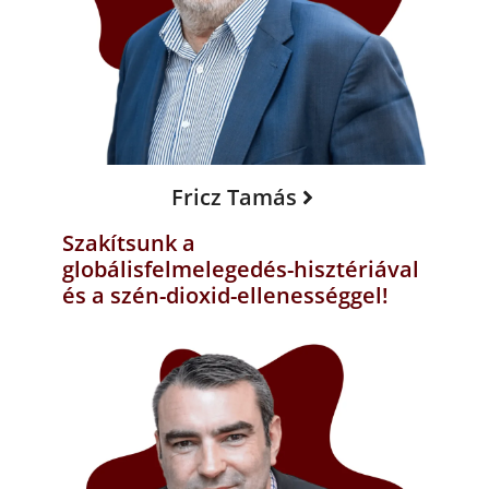
Fricz Tamás
Szakítsunk a
globálisfelmelegedés-hisztériával
és a szén-dioxid-ellenességgel!