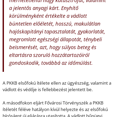
a jelentős anyagi kárt. Enyhítő
körülményként értékelte a vádlott
büntetlen előéletét, hosszú, makulátlan
hajóskapitányi tapasztalatát, gyakorlatát,
megromlott egészségi állapotát, ténybeli
beismerését, azt, hogy súlyos beteg és
eltartásra szoruló hozzátartozóiról
gondoskodik, továbbá az időmúlást.
A PKKB elsőfokú ítélete ellen az ügyészség, valamint a
vádlott és védője is fellebbezést jelentett be.
A másodfokon eljárt Fővárosi Törvényszék a PKKB
ítéletét féléve hatályon kívül helyezte és az elsőfokú
bíróságot új eljárásra utasította. A vádlott bűnügyi