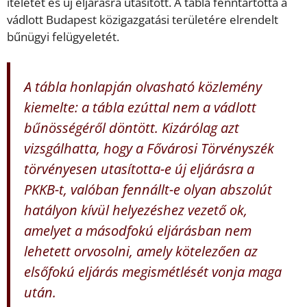
ítéletét és új eljárásra utasított. A tábla fenntartotta a
vádlott Budapest közigazgatási területére elrendelt
bűnügyi felügyeletét.
A tábla honlapján olvasható közlemény
kiemelte: a tábla ezúttal nem a vádlott
bűnösségéről döntött. Kizárólag azt
vizsgálhatta, hogy a Fővárosi Törvényszék
törvényesen utasította-e új eljárásra a
PKKB-t, valóban fennállt-e olyan abszolút
hatályon kívül helyezéshez vezető ok,
amelyet a másodfokú eljárásban nem
lehetett orvosolni, amely kötelezően az
elsőfokú eljárás megismétlését vonja maga
után.