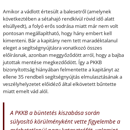
Amikor a vádlott értesült a balesetről (amelynek
következtében a sétahajó rendkívül rövid idő alatt
elsüllyedt), a folyó erős sodrása miatt már nem volt
pontosan megállapítható, hogy hány embert kell
kimenteni. Bár a kapitány nem tett maradéktalanul
eleget a segítségnyújtásra vonatkozó összes
előírásnak, azonban meggyőződött arról, hogy a bajba
jutottak mentése megkezdődött. Így a PKKB
bizonyítottság hiányában felmentette a kapitányt az
ellene 35 rendbeli segítségnyújtás elmulasztásának a
veszélyhelyzetet előidéző által elkövetett bűntette
miatt emelt vád alól.
A PKKB a büntetés kiszabása során
súlyosító körülményként vette figyelembe a
mérhetetlenül nagy katasztrófát, valamint