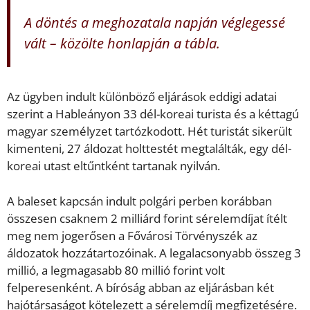
A döntés a meghozatala napján véglegessé
vált – közölte honlapján a tábla.
Az ügyben indult különböző eljárások eddigi adatai
szerint a Hableányon 33 dél-koreai turista és a kéttagú
magyar személyzet tartózkodott. Hét turistát sikerült
kimenteni, 27 áldozat holttestét megtalálták, egy dél-
koreai utast eltűntként tartanak nyilván.
A baleset kapcsán indult polgári perben korábban
összesen csaknem 2 milliárd forint sérelemdíjat ítélt
meg nem jogerősen a Fővárosi Törvényszék az
áldozatok hozzátartozóinak. A legalacsonyabb összeg 3
millió, a legmagasabb 80 millió forint volt
felperesenként. A bíróság abban az eljárásban két
hajótársaságot kötelezett a sérelemdíj megfizetésére.