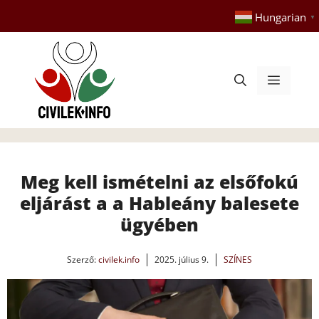
Kilépés
Hungarian
▼
a
tartalomba
Menü
Meg kell ismételni az elsőfokú
eljárást a a Hableány balesete
ügyében
Szerző:
civilek.info
2025. július 9.
SZÍNES