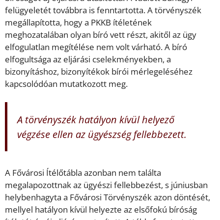
felügyeletét továbbra is fenntartotta. A törvényszék
megállapította, hogy a PKKB ítéletének
meghozatalában olyan bíró vett részt, akitől az ügy
elfogulatlan megítélése nem volt várható. A bíró
elfogultsága az eljárási cselekményekben, a
bizonyításhoz, bizonyítékok bírói mérlegeléséhez
kapcsolódóan mutatkozott meg.
A törvényszék hatályon kívül helyező
végzése ellen az ügyészség fellebbezett.
A Fővárosi Ítélőtábla azonban nem találta
megalapozottnak az ügyészi fellebbezést, s júniusban
helybenhagyta a Fővárosi Törvényszék azon döntését,
mellyel hatályon kívül helyezte az elsőfokú bíróság