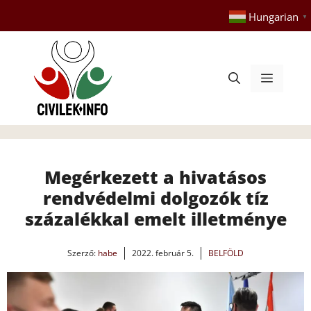
Kilépés
Hungarian
▼
a
tartalomba
Menü
Megérkezett a hivatásos
rendvédelmi dolgozók tíz
százalékkal emelt illetménye
Szerző:
habe
2022. február 5.
BELFÖLD