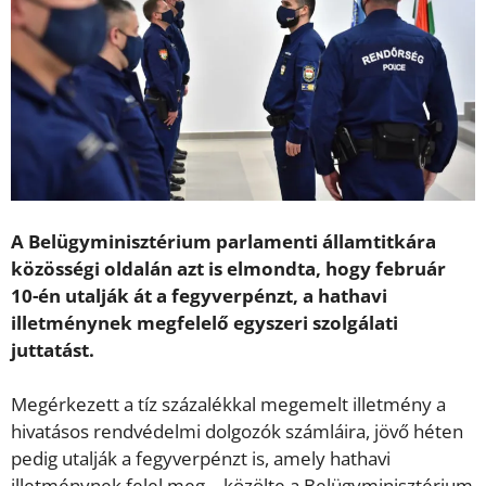
A Belügyminisztérium parlamenti államtitkára
közösségi oldalán azt is elmondta, hogy február
10-én utalják át a fegyverpénzt, a hathavi
illetménynek megfelelő egyszeri szolgálati
juttatást.
Megérkezett a tíz százalékkal megemelt illetmény a
hivatásos rendvédelmi dolgozók számláira, jövő héten
pedig utalják a fegyverpénzt is, amely hathavi
illetménynek felel meg – közölte a Belügyminisztérium