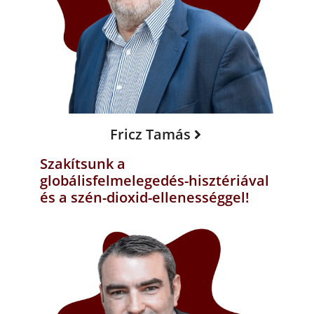
Fricz Tamás
Szakítsunk a
globálisfelmelegedés-hisztériával
és a szén-dioxid-ellenességgel!