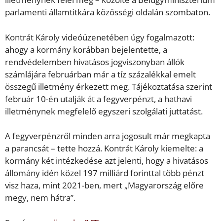
parlamenti államtitkára közösségi oldalán szombaton.
Kontrát Károly videóüzenetében úgy fogalmazott:
ahogy a kormány korábban bejelentette, a
rendvédelemben hivatásos jogviszonyban állók
számlájára februárban már a tíz százalékkal emelt
összegű illetmény érkezett meg. Tájékoztatása szerint
február 10-én utalják át a fegyverpénzt, a hathavi
illetménynek megfelelő egyszeri szolgálati juttatást.
A fegyverpénzről minden arra jogosult már megkapta
a parancsát – tette hozzá. Kontrát Károly kiemelte: a
kormány két intézkedése azt jelenti, hogy a hivatásos
állomány idén közel 197 milliárd forinttal több pénzt
visz haza, mint 2021-ben, mert „Magyarország előre
megy, nem hátra”.