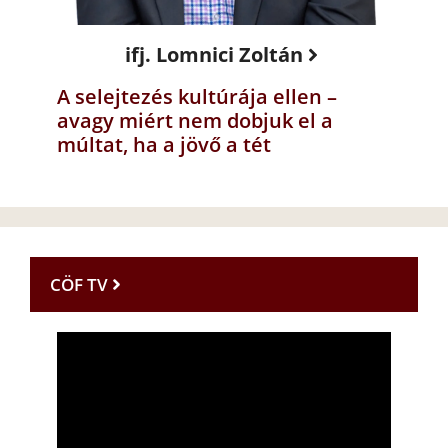
ifj. Lomnici Zoltán
A selejtezés kultúrája ellen –
avagy miért nem dobjuk el a
múltat, ha a jövő a tét
CÖF TV