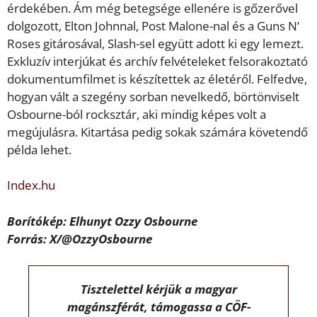
érdekében. Ám még betegsége ellenére is gőzerővel
dolgozott, Elton Johnnal, Post Malone-nal és a Guns N’
Roses gitárosával, Slash-sel együtt adott ki egy lemezt.
Exkluzív interjúkat és archív felvételeket felsorakoztató
dokumentumfilmet is készítettek az életéről. Felfedve,
hogyan vált a szegény sorban nevelkedő, börtönviselt
Osbourne-ból rocksztár, aki mindig képes volt a
megújulásra. Kitartása pedig sokak számára követendő
példa lehet.
Index.hu
Borítókép: Elhunyt Ozzy Osbourne
Forrás: X/@OzzyOsbourne
Tisztelettel kérjük a magyar
magánszférát, támogassa a CÖF-