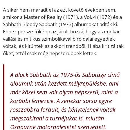
A siker nem maradt el az ezt követő években sem,
amikor a Master of Reality (1971), a Vol. 4 (1972) és a
Sabbath Bloody Sabbath (1973) albumokat adták ki.
Ehhez persze főképp az járult hozzá, hogy a zenekar
vallási és mitikus szimbolikával bíró dalai egyediek
voltak, és kitűntek az akkori trendből. Hiába kritizálták
őket, ettől csak még népszerűbbek lettek.
A Black Sabbath az 1975-ös Sabotage című
albumuk után kezdett mélyrepülésbe, ami
már közel sem volt olyan népszerű, mint a
korábbi lemezeik. A zenekar sorsa egyre
rosszabbra fordult, és kénytelenek voltak
megszakítani a turnéjukat is, miután
Osbourne motorbalesetet szenvedett.