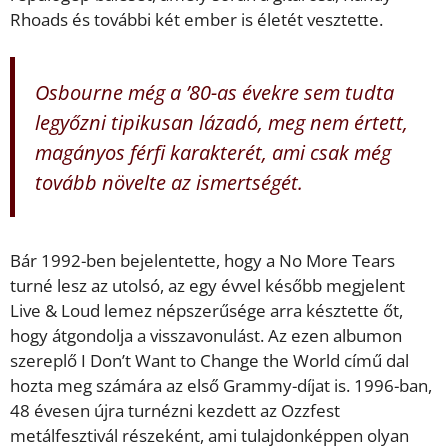
Rhoads és további két ember is életét vesztette.
Osbourne még a ’80-as évekre sem tudta
legyőzni tipikusan lázadó, meg nem értett,
magányos férfi karakterét, ami csak még
tovább növelte az ismertségét.
Bár 1992-ben bejelentette, hogy a No More Tears
turné lesz az utolsó, az egy évvel később megjelent
Live & Loud lemez népszerűsége arra késztette őt,
hogy átgondolja a visszavonulást. Az ezen albumon
szereplő I Don’t Want to Change the World című dal
hozta meg számára az első Grammy-díjat is. 1996-ban,
48 évesen újra turnézni kezdett az Ozzfest
metálfesztivál részeként, ami tulajdonképpen olyan