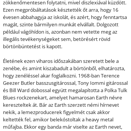
zökkenőmentesen folytatni, mivel diszlexiával küzdött.
Ezen megpróbáltatások késztették őt arra, hogy 16
évesen abbahagyja az iskolát, és azért, hogy fenntartsa
magát, szinte bármilyen munkát elvállalt. Dolgozott
például vágóhídon is, azonban nem vetette meg az
illegális tevékenységeket sem, betörésért rövid
börtönbüntetést is kapott.
Életének ezen viharos időszakában szeretett bele a
zenébe, és amint kiszabadult a börtönből, elhatározta,
hogy zenéléssel akar foglalkozni. 1968-ban Terence
Geezer Butler basszusgitárossal, Tony Iommi gitárossal
és Bill Ward dobossal együtt megalapította a Polka Tulk
Blues rockzenekart, amelyet hamarosan Earth névre
kereszteltek át. Bár az Earth szerzett némi hírnevet
nekik, a lemezproducerek figyelmét csak akkor
keltették fel, amikor belekóstoltak a heavy metal
műfajba. Ekkor egy banda már viselte az Earth nevet,