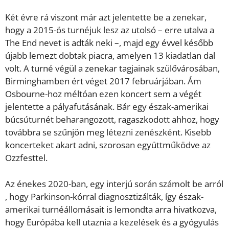
Két évre rá viszont már azt jelentette be a zenekar,
hogy a 2015-ös turnéjuk lesz az utolsó – erre utalva a
The End nevet is adták neki –, majd egy évvel később
újabb lemezt dobtak piacra, amelyen 13 kiadatlan dal
volt. A turné végül a zenekar tagjainak szülővárosában,
Birminghamben ért véget 2017 februárjában. Ám
Osbourne-hoz méltóan ezen koncert sem a végét
jelentette a pályafutásának. Bár egy észak-amerikai
búcsúturnét beharangozott, ragaszkodott ahhoz, hogy
továbbra se szűnjön meg létezni zenészként. Kisebb
koncerteket akart adni, szorosan együttműködve az
Ozzfesttel.
Az énekes 2020-ban, egy interjú során számolt be arról
, hogy Parkinson-kórral diagnosztizálták, így észak-
amerikai turnéállomásait is lemondta arra hivatkozva,
hogy Európába kell utaznia a kezelések és a gyógyulás