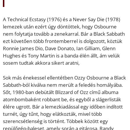
A Technical Ecstasy (1976) és a Never Say Die (1978)
lemezek után ezért úgy döntöttek, hogy Osbourne
nem folytatja tovább a zenekarral. Bár a Black Sabbath
ezt követően több frontemberrel is dolgozott, köztük
Ronnie James Dio, Dave Donato, Ian Gilliam, Glenn
Hughes és Tony Martin is a banda élén állt, ám velük
sosem tudtak akkora sikert aratni,
Sok más énekessel ellentétben Ozzy Osbourne a Black
Sabbath-ból kiválva nem merült a feledés homályába.
Sőt, 1980-ban debütált Blizzard of Ozz című albuma
atombombaként robbant be, és egyből a slágerlisták
élére ugrott. Bár a lemezkiadással egy időben indított
turnét, úgy tűnt, hogy elátkozták, mivel több
szerencsétlenség is történt. Többek között egy
repülőgép-baleset, amely során a gitárosa, Randy