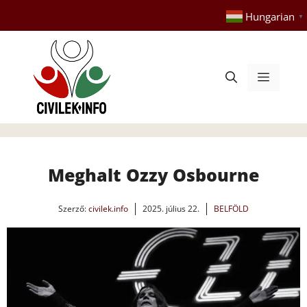
Kilépés
Hungarian
▼
a
tartalomba
Menü
Meghalt Ozzy Osbourne
Szerző:
civilek.info
2025. július 22.
BELFÖLD