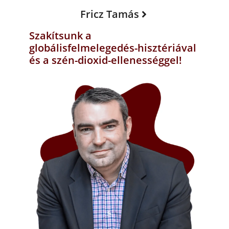
Fricz Tamás
Szakítsunk a
globálisfelmelegedés-hisztériával
és a szén-dioxid-ellenességgel!