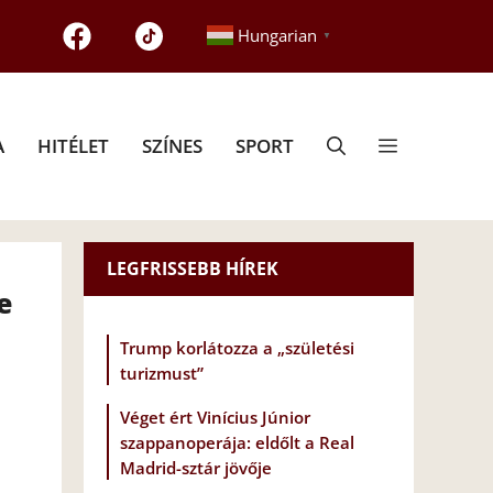
Hungarian
▼
A
HITÉLET
SZÍNES
SPORT
LEGFRISSEBB HÍREK
e
Trump korlátozza a „születési
turizmust”
Véget ért Vinícius Júnior
szappanoperája: eldőlt a Real
Madrid-sztár jövője