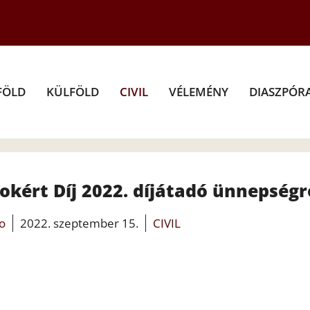
FÖLD
KÜLFÖLD
CIVIL
VÉLEMÉNY
DIASZPÓR
kért Díj 2022. díjátadó ünnepségr
fo
2022. szeptember 15.
CIVIL