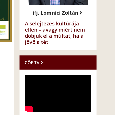
ifj. Lomnici Zoltán
A selejtezés kultúrája
ellen – avagy miért nem
dobjuk el a múltat, ha a
jövő a tét
CÖF TV