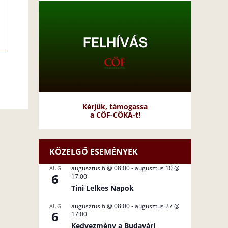
Kérjük, támogassa
a CÖF-CÖKA-t!
KÖZELGŐ ESEMÉNYEK
augusztus 6 @ 08:00
-
augusztus 10 @
AUG
6
17:00
Tini Lelkes Napok
augusztus 6 @ 08:00
-
augusztus 27 @
AUG
6
17:00
Kedvezmény a Budavári