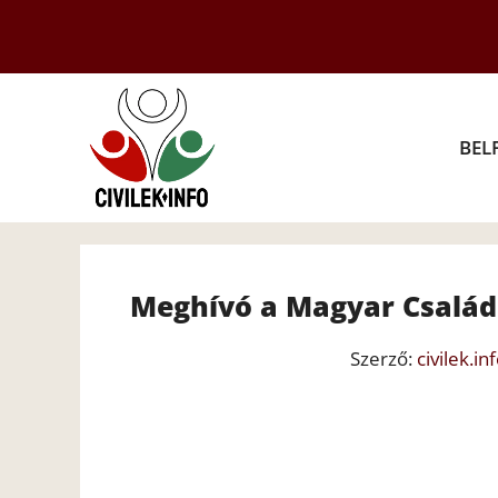
Kilépés
a
tartalomba
BEL
Meghívó a Magyar Családo
Szerző:
civilek.in