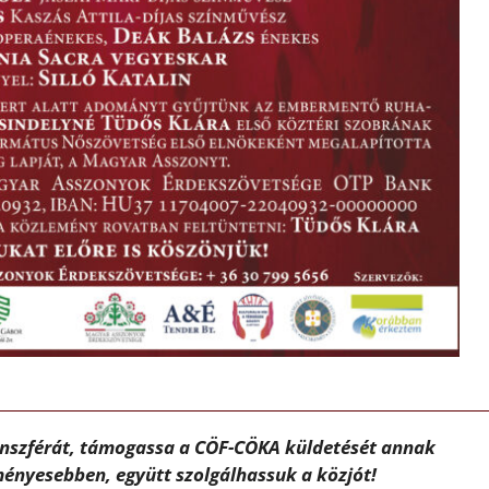
ánszférát, támogassa a CÖF-CÖKA küldetését annak
ényesebben, együtt szolgálhassuk a közjót!