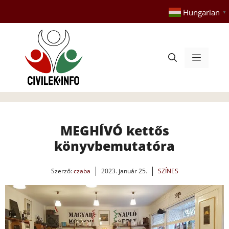
Kilépés
Hungarian
▼
a
tartalomba
Menü
MEGHÍVÓ kettős
könyvbemutatóra
Szerző:
czaba
2023. január 25.
SZÍNES