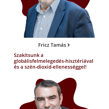
Fricz Tamás
Szakítsunk a
globálisfelmelegedés-hisztériával
és a szén-dioxid-ellenességgel!