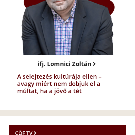
ifj. Lomnici Zoltán
A selejtezés kultúrája ellen –
avagy miért nem dobjuk el a
múltat, ha a jövő a tét
CÖF TV