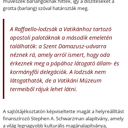
művészek barlangoknak hitték, így a díszítéseket a
grotta (barlang) szóval határozták meg.
A Raffaello-lodzsák a Vatikánhoz tartozó
apostoli palotáknak a második emeletén
találhatók: a Szent Damazusz-udvarra
néznek rá, amely arról ismert, hogy oda
érkeznek meg a pápához látogató állam- és
kormányfői delegációk. A lodzsák nem
látogathatók, de a Vatikáni Múzeum
termeiből rájuk lehet látni.
A sajtótájékoztatón képviseltette magát a helyreállítást
finanszírozó Stephen A. Schwarzman alapítvány, amely
a világ legnagyobb kulturális magánalapítványa,