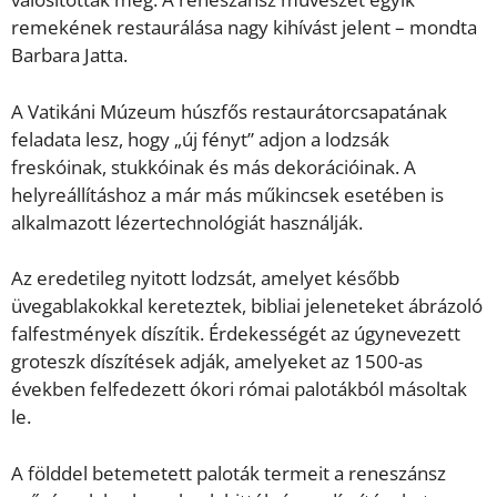
remekének restaurálása nagy kihívást jelent – mondta
Barbara Jatta.
A Vatikáni Múzeum húszfős restaurátorcsapatának
feladata lesz, hogy „új fényt” adjon a lodzsák
freskóinak, stukkóinak és más dekorációinak. A
helyreállításhoz a már más műkincsek esetében is
alkalmazott lézertechnológiát használják.
Az eredetileg nyitott lodzsát, amelyet később
üvegablakokkal kereteztek, bibliai jeleneteket ábrázoló
falfestmények díszítik. Érdekességét az úgynevezett
groteszk díszítések adják, amelyeket az 1500-as
években felfedezett ókori római palotákból másoltak
le.
A földdel betemetett paloták termeit a reneszánsz