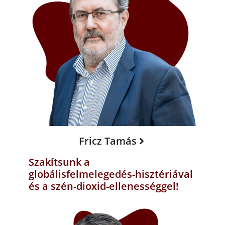
Fricz Tamás
Szakítsunk a
globálisfelmelegedés-hisztériával
és a szén-dioxid-ellenességgel!