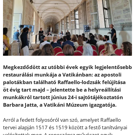
Megkezdődött az utóbbi évek egyik legjelentősebb
restaurálási munkája a Vatikánban: az apostoli
palotákban található Raffaello-lodzsák felújítása
öt évig tart majd – jelentette be a helyreállítási
munkákról tartott június 24-i sajtótájékoztatón
Barbara Jatta, a Vatikáni Múzeum igazgatója.
Arról a fedett folyosóról van szó, amelyet Raffaello
tervei alapján 1517 és 1519 között a festő tanítványai
valósítottak meg. A reneszánsz művészet egyik