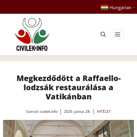
Kilépés
Hungarian
▼
a
tartalomba
Menü
Megkezdődött a Raffaello-
lodzsák restaurálása a
Vatikánban
Szerző:
civilek.info
2026. június 28.
HITÉLET