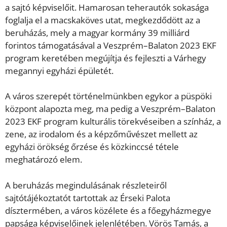
a sajtó képviselőit. Hamarosan teherautók sokasága
foglalja el a macskaköves utat, megkezdődött az a
beruházás, mely a magyar kormány 39 milliárd
forintos támogatásával a Veszprém–Balaton 2023 EKF
program keretében megújítja és fejleszti a Várhegy
megannyi egyházi épületét.
A város szerepét történelmünkben egykor a püspöki
központ alapozta meg, ma pedig a Veszprém–Balaton
2023 EKF program kulturális törekvéseiben a színház, a
zene, az irodalom és a képzőművészet mellett az
egyházi örökség őrzése és közkinccsé tétele
meghatározó elem.
A beruházás megindulásának részleteiről
sajtótájékoztatót tartottak az Érseki Palota
dísztermében, a város közélete és a főegyházmegye
papsága képviselőinek jelenlétében. Vörös Tamás, a