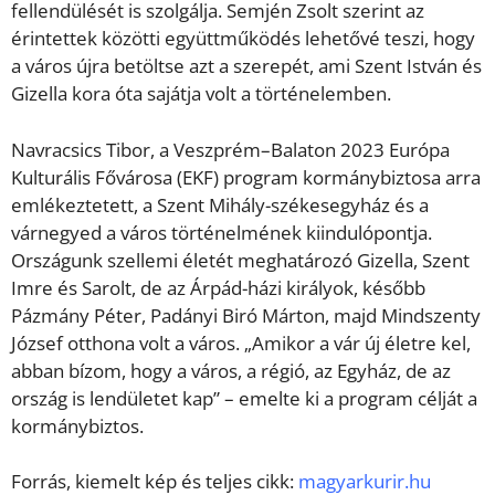
fellendülését is szolgálja. Semjén Zsolt szerint az
érintettek közötti együttműködés lehetővé teszi, hogy
a város újra betöltse azt a szerepét, ami Szent István és
Gizella kora óta sajátja volt a történelemben.
Navracsics Tibor, a Veszprém–Balaton 2023 Európa
Kulturális Fővárosa (EKF) program kormánybiztosa arra
emlékeztetett, a Szent Mihály-székesegyház és a
várnegyed a város történelmének kiindulópontja.
Országunk szellemi életét meghatározó Gizella, Szent
Imre és Sarolt, de az Árpád-házi királyok, később
Pázmány Péter, Padányi Biró Márton, majd Mindszenty
József otthona volt a város. „Amikor a vár új életre kel,
abban bízom, hogy a város, a régió, az Egyház, de az
ország is lendületet kap” – emelte ki a program célját a
kormánybiztos.
Forrás, kiemelt kép és teljes cikk:
magyarkurir.hu