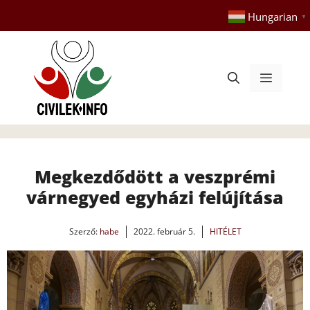
Kilépés
Hungarian
▼
a
tartalomba
Menü
Megkezdődött a veszprémi
várnegyed egyházi felújítása
Szerző:
habe
2022. február 5.
HITÉLET