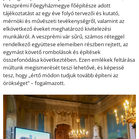
Veszprémi Főegyházmegye főépítésze adott
tájékoztatást az egy éve folyó tervezői és kutató,
mérnöki és művészeti tevékenységről, valamint az
elkövetkező éveket meghatározó kivitelezési
munkákról. A veszprémi vár sűrű, számos réteggel
rendelkező együttese elemeiben részben rejtett, az
egymást követő rombolások és építések
összefonódása következtében. Ezen emlékek feltárása
múltunk megismerését teszi lehetővé, és képessé
tesz, hogy „értő módon tudjuk tovább építeni az
örökséget” – fogalmazott.