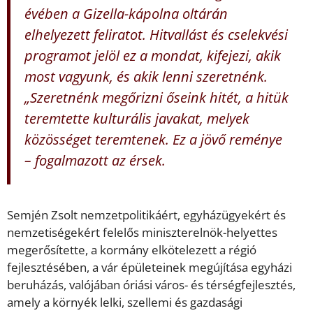
évében a Gizella-kápolna oltárán
elhelyezett feliratot. Hitvallást és cselekvési
programot jelöl ez a mondat, kifejezi, akik
most vagyunk, és akik lenni szeretnénk.
„Szeretnénk megőrizni őseink hitét, a hitük
teremtette kulturális javakat, melyek
közösséget teremtenek. Ez a jövő reménye
– fogalmazott az érsek.
Semjén Zsolt nemzetpolitikáért, egyházügyekért és
nemzetiségekért felelős miniszterelnök-helyettes
megerősítette, a kormány elkötelezett a régió
fejlesztésében, a vár épületeinek megújítása egyházi
beruházás, valójában óriási város- és térségfejlesztés,
amely a környék lelki, szellemi és gazdasági