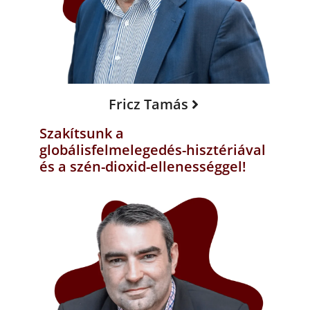
Fricz Tamás
Szakítsunk a
globálisfelmelegedés-hisztériával
és a szén-dioxid-ellenességgel!