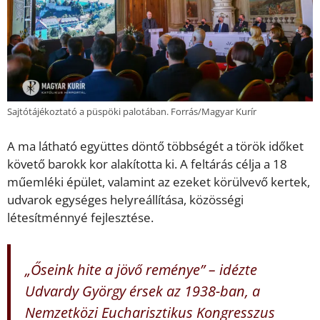
Sajtótájékoztató a püspöki palotában. Forrás/Magyar Kurír
A ma látható együttes döntő többségét a török időket
követő barokk kor alakította ki. A feltárás célja a 18
műemléki épület, valamint az ezeket körülvevő kertek,
udvarok egységes helyreállítása, közösségi
létesítménnyé fejlesztése.
„Őseink hite a jövő reménye” – idézte
Udvardy György érsek az 1938-ban, a
Nemzetközi Eucharisztikus Kongresszus