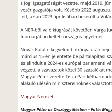
s Jogi Igazgatóságát vezette, majd 2019. jún
vezérigazgatója volt. Később 2022 augusztu
lett, aztán 2023 áprilisában bekerült a Volán
A NER-ből való kiugrását követően Varga Jud
februárjában keltett országos figyelmet.
Novák Katalin kegyelmi botránya után bejel
március 15-én jelentette be pártalapítási s
és elindult a 2024-es európai parlamenti v
végzett, a szavazatok közel 30 százalékát m
Magyar Péter vezette Tisza Párt kétharmado
alakuló ülésén miniszterelnöknek választott
Magyar Nemzet
Magyar Péter az Országgyűlésben – Fotó: Mag