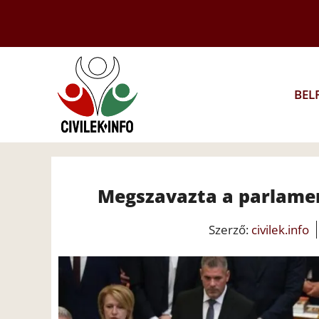
Kilépés
a
tartalomba
BEL
Megszavazta a parlamen
Szerző:
civilek.info