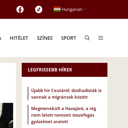
Hungarian
▼
A
HITÉLET
SZÍNES
SPORT
LEGFRISSEBB HÍREK
Újabb hír Ceutáról: dzsihadisták is
vannak a migránsok között
Megmenekült a Hazajáró, a rég
nem látott nemzeti összefogás
győzelmet aratott