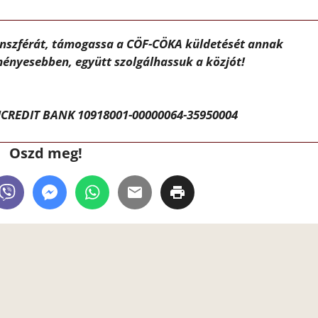
ánszférát, támogassa a CÖF-CÖKA küldetését annak
ényesebben, együtt szolgálhassuk a közjót!
CREDIT BANK 10918001-00000064-35950004
Oszd meg!