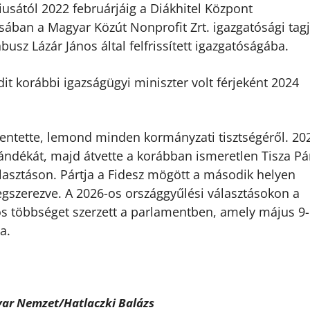
iusától 2022 februárjáig a Diákhitel Központ
sában a Magyar Közút Nonprofit Zrt. igazgatósági tag
busz Lázár János által felfrissített igazgatóságába.
it korábbi igazságügyi miniszter volt férjeként 2024
entette, lemond minden kormányzati tisztségéről. 20
zándékát, majd átvette a korábban ismeretlen Tisza Pár
álasztáson. Pártja a Fidesz mögött a második helyen
egszerezve. A 2026-os országgyűlési választásokon a
s többséget szerzett a parlamentben, amely május 9-
a.
yar Nemzet/Hatlaczki Balázs