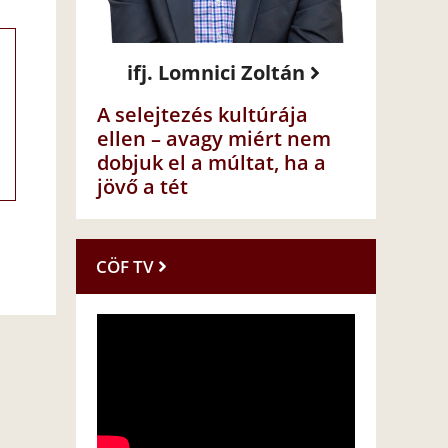
ifj. Lomnici Zoltán
A selejtezés kultúrája
ellen – avagy miért nem
dobjuk el a múltat, ha a
jövő a tét
CÖF TV