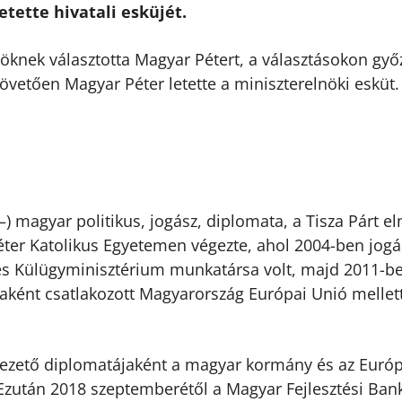
tette hivatali esküjét.
nöknek választotta Magyar Pétert, a választásokon győ
követően Magyar Péter letette a miniszterelnöki esküt.
) magyar politikus, jogász, diplomata, a Tisza Párt el
ter Katolikus Egyetemen végezte, ahol 2004-ben jogá
 és Külügyminisztérium munkatársa volt, majd 2011-b
ként csatlakozott Magyarország Európai Unió mellett
vezető diplomatájaként a magyar kormány és az Európ
. Ezután 2018 szeptemberétől a Magyar Fejlesztési Ban