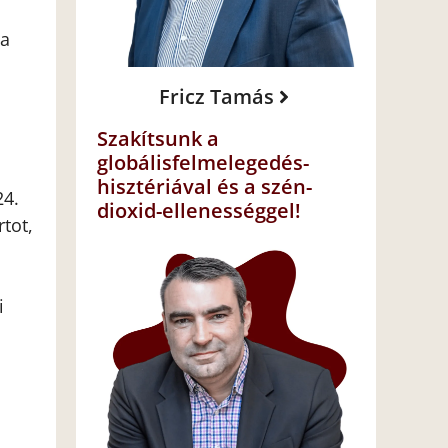
ja
Fricz Tamás
Szakítsunk a
globálisfelmelegedés-
hisztériával és a szén-
24.
dioxid-ellenességgel!
tot,
i