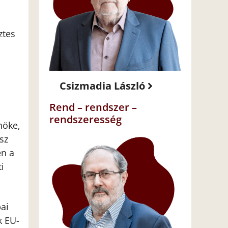
ztes
Csizmadia László
Rend – rendszer –
rendszeresség
nöke,
sz
en a
i
ai
k EU-