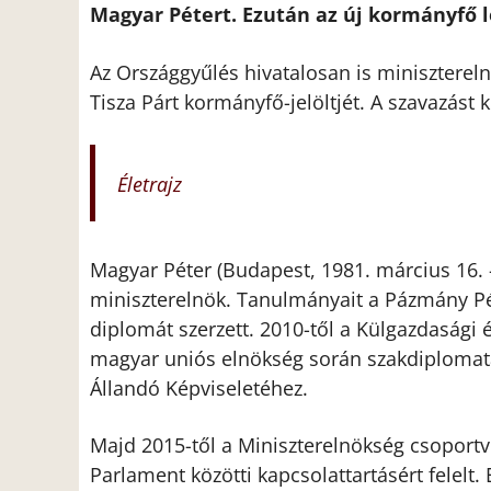
Magyar Pétert. Ezután az új kormányfő le
Az Országgyűlés hivatalosan is miniszterel
Tisza Párt kormányfő-jelöltjét. A szavazást 
Életrajz
Magyar Péter (Budapest, 1981. március 16. –
miniszterelnök. Tanulmányait a Pázmány Pé
diplomát szerzett. 2010-től a Külgazdasági
magyar uniós elnökség során szakdiplomata
Állandó Képviseletéhez.
Majd 2015-től a Miniszterelnökség csoport
Parlament közötti kapcsolattartásért felelt