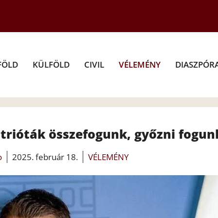
FÖLD
KÜLFÖLD
CIVIL
VÉLEMÉNY
DIASZPÓR
trióták összefogunk, győzni fogun
o
2025. február 18.
VÉLEMÉNY