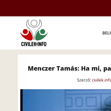
Kilépés
a
tartalomba
BEL
Menczer Tamás: Ha mi, pa
Szerző:
civilek.inf