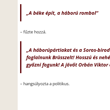
„A béke épít, a háború rombol”
– fűzte hozzá.
„A háborúpártiakat és a Soros-biroda
foglalnunk Brüsszelt! Hosszú és nehé
győzni fogunk! A jövőt Orbán Viktor 
– hangsúlyozta a politikus.