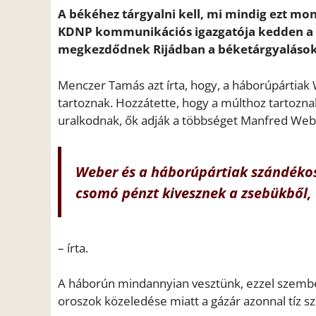
A békéhez tárgyalni kell, mi mindig ezt mon
KDNP kommunikációs igazgatója kedden a 
megkezdődnek Rijádban a béketárgyalások 
Menczer Tamás azt írta, hogy, a háborúpártia
tartoznak. Hozzátette, hogy a múlthoz tartozn
uralkodnak, ők adják a többséget Manfred Web
Weber és a háborúpártiak szándékos
csomó pénzt kivesznek a zsebükből,
– írta.
A háborún mindannyian vesztünk, ezzel szemben
oroszok közeledése miatt a gázár azonnal tíz szá