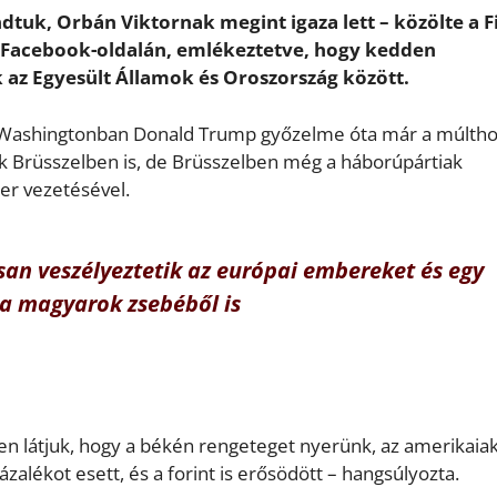
dtuk, Orbán Viktornak megint igaza lett – közölte a F
Facebook-oldalán, emlékeztetve, hogy kedden
az Egyesült Államok és Oroszország között.
k Washingtonban Donald Trump győzelme óta már a múlth
ak Brüsszelben is, de Brüsszelben még a háborúpártiak
er vezetésével.
an veszélyeztetik az európai embereket és egy
 a magyarok zsebéből is
 látjuk, hogy a békén rengeteget nyerünk, az amerikaiak
zalékot esett, és a forint is erősödött – hangsúlyozta.