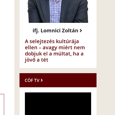
ifj. Lomnici Zoltán
A selejtezés kultúrája
ellen – avagy miért nem
dobjuk el a múltat, ha a
jövő a tét
CÖF TV