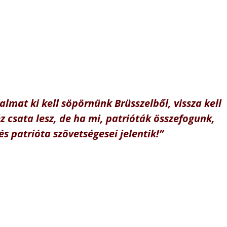
lmat ki kell söpörnünk Brüsszelből, vissza kell
z csata lesz, de ha mi, patrióták összefogunk,
és patrióta szövetségesei jelentik!”