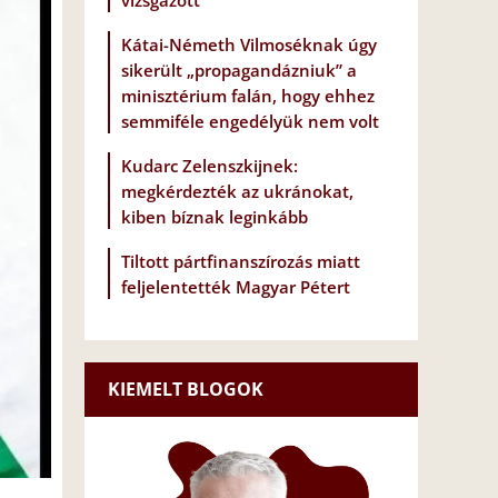
vizsgázott
Kátai-Németh Vilmoséknak úgy
sikerült „propagandázniuk” a
minisztérium falán, hogy ehhez
semmiféle engedélyük nem volt
Kudarc Zelenszkijnek:
megkérdezték az ukránokat,
kiben bíznak leginkább
Tiltott pártfinanszírozás miatt
feljelentették Magyar Pétert
KIEMELT BLOGOK