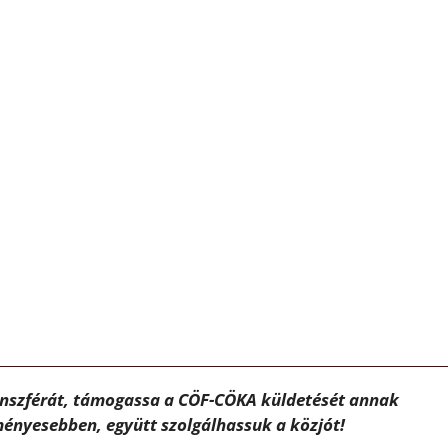
ánszférát, támogassa a CÖF-CÖKA küldetését annak
ényesebben, együtt szolgálhassuk a közjót!