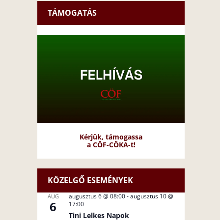
TÁMOGATÁS
Kérjük, támogassa
a CÖF-CÖKA-t!
KÖZELGŐ ESEMÉNYEK
augusztus 6 @ 08:00
-
augusztus 10 @
AUG
6
17:00
Tini Lelkes Napok