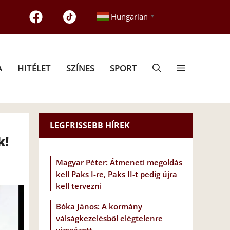
Hungarian
▼
A
HITÉLET
SZÍNES
SPORT
LEGFRISSEBB HÍREK
k!
Magyar Péter: Átmeneti megoldás
kell Paks I-re, Paks II-t pedig újra
kell tervezni
Bóka János: A kormány
válságkezelésből elégtelenre