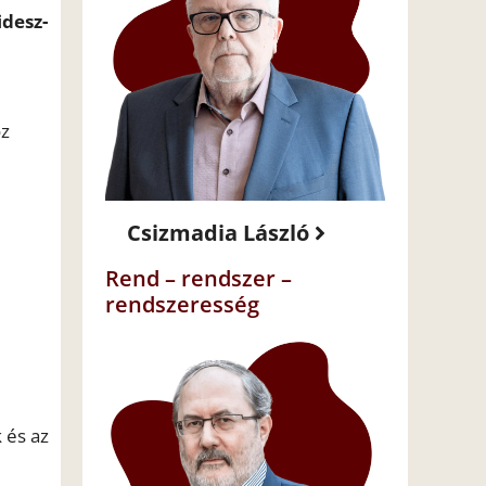
idesz-
oz
Csizmadia László
Rend – rendszer –
rendszeresség
 és az