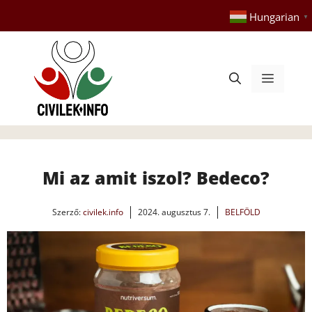
Kilépés
Hungarian
▼
a
tartalomba
Menü
Mi az amit iszol? Bedeco?
Szerző:
civilek.info
2024. augusztus 7.
BELFÖLD