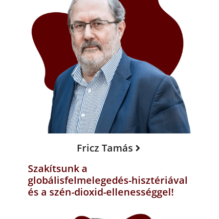
Fricz Tamás
Szakítsunk a
globálisfelmelegedés-hisztériával
és a szén-dioxid-ellenességgel!