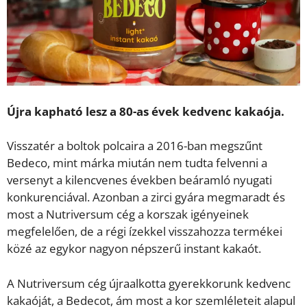
Újra kapható lesz a 80-as évek kedvenc kakaója.
Visszatér a boltok polcaira a 2016-ban megszűnt
Bedeco, mint márka miután nem tudta felvenni a
versenyt a kilencvenes években beáramló nyugati
konkurenciával. Azonban a zirci gyára megmaradt és
most a Nutriversum cég a korszak igényeinek
megfelelően, de a régi ízekkel visszahozza termékei
közé az egykor nagyon népszerű instant kakaót.
A Nutriversum cég újraalkotta gyerekkorunk kedvenc
kakaóját, a Bedecot, ám most a kor szemléleteit alapul