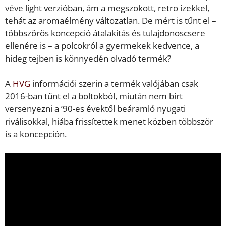
véve light verzióban, ám a megszokott, retro ízekkel,
tehát az aromaélmény változatlan. De mért is tűnt el –
többszörös koncepció átalakítás és tulajdonoscsere
ellenére is – a polcokról a gyermekek kedvence, a
hideg tejben is könnyedén olvadó termék?
A
HVG
információi szerin a termék valójában csak
2016-ban tűnt el a boltokból, miután nem bírt
versenyezni a ’90-es évektől beáramló nyugati
riválisokkal, hiába frissítettek menet közben többször
is a koncepción.