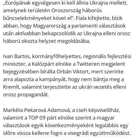
„Európának egységesen ki kell állnia Ukrajna mellett,
amelynek területén Oroszország háborús
bűncselekményeket követ el”. Fiala kifejtette, bízik
abban, hogy Magyarország a parlamenti választások
után aktívabban bekapcsolódik az Ukrajna elleni orosz
háború okozta helyzet megoldásába.
Ivan Bartos, kormányfőhelyettes, regionális fejlesztési
miniszter, a Kalózpárt elnöke a Twitteren megjelent
bejegyzésében bírálta Orbán Viktort, mert szerinte
arra alapozta a kampányát, hogy nem bántja meg a
Kremlt, valamint terjesztette az ukrán vezetés elleni
orosz propagandát.
Markéta Pekarová Adamová, a cseh képviselőház,
valamint a TOP 09 párt elnöke szerint a magyar
választások egyik következményeként legalábbis egy
időre vissza kellene fogni a visegrádi együttműködést.