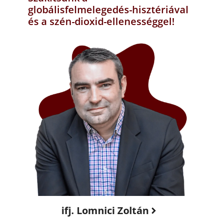
globálisfelmelegedés-hisztériával
és a szén-dioxid-ellenességgel!
ifj. Lomnici Zoltán