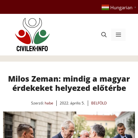
Kilépés
Hungarian
▼
a
tartalomba
Menü
Milos Zeman: mindig a magyar
érdekeket helyezed előtérbe
Szerző:
habe
2022. április 5.
BELFÖLD