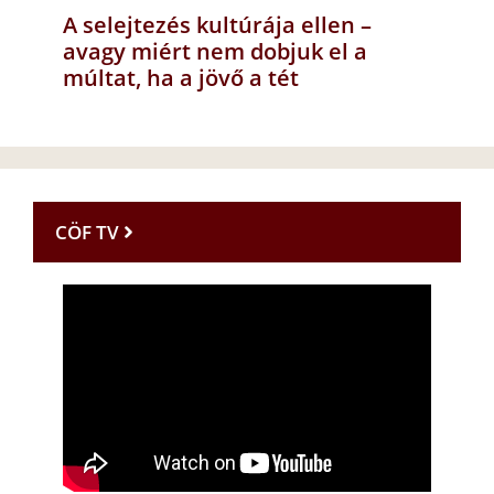
A selejtezés kultúrája ellen –
avagy miért nem dobjuk el a
múltat, ha a jövő a tét
CÖF TV