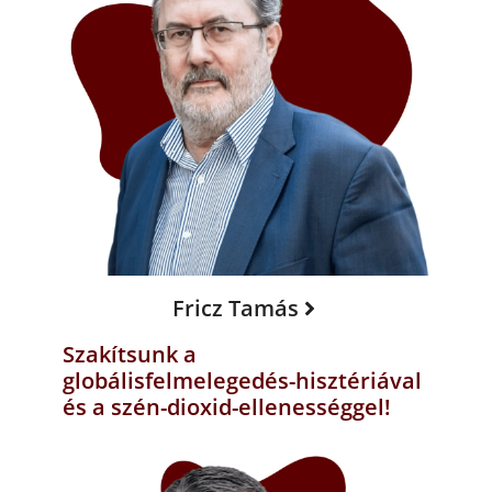
Fricz Tamás
Szakítsunk a
globálisfelmelegedés-hisztériával
és a szén-dioxid-ellenességgel!