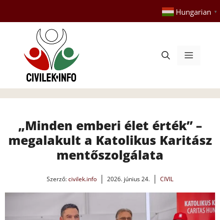
Kilépés
Hungarian
▼
a
tartalomba
Menü
„Minden emberi élet érték” –
megalakult a Katolikus Karitász
mentőszolgálata
Szerző:
civilek.info
2026. június 24.
CIVIL