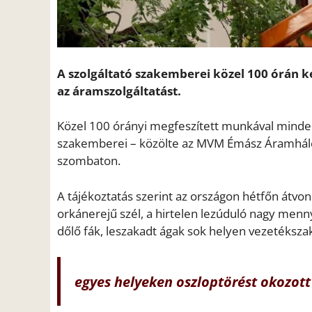
A szolgáltató szakemberei közel 100 órán ke
az áramszolgáltatást.
Közel 100 órányi megfeszített munkával minden
szakemberei – közölte az MVM Émász Áramhálóz
szombaton.
A tájékoztatás szerint az országon hétfőn átv
orkánerejű szél, a hirtelen lezúduló nagy menn
dőlő fák, leszakadt ágak sok helyen vezetékszak
egyes helyeken oszloptörést okozott 