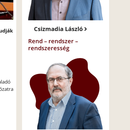
Csizmadia László
tudják
Rend – rendszer –
rendszeresség
aladó
ózatra