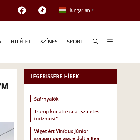
Hungarian
▼
A
HITÉLET
SZÍNES
SPORT
LEGFRISSEBB HÍREK
VM
Szárnyalók
Trump korlátozza a „születési
turizmust”
Véget ért Vinícius Júnior
szappanoperája: eldőlt a Real