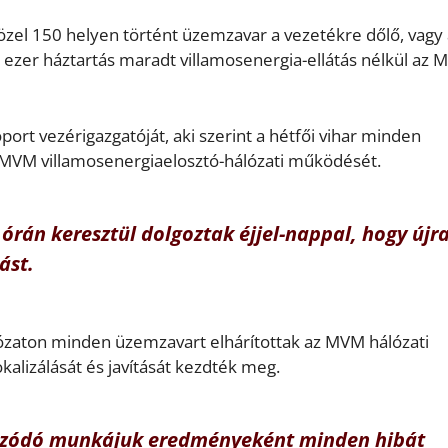
közel 150 helyen történt üzemzavar a vezetékre dőlő, vagy 
0 ezer háztartás maradt villamosenergia-ellátás nélkül az
ort vezérigazgatóját, aki szerint a hétfői vihar minden
z MVM villamosenergiaelosztó-hálózati működését.
órán keresztül dolgoztak éjjel-nappal, hogy újr
ást.
ózaton minden üzemzavart elhárítottak az MVM hálózati
okalizálását és javítását kezdték meg.
húzódó munkájuk eredményeként minden hibát