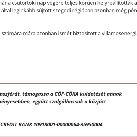
r a csütörtöki nap végére teljes körűen helyreállították 
 által leginkább sújtott szegedi régióban azonban még pé
ük számára mára azonban ismét biztosított a villamosenergi
ánszférát, támogassa a CÖF-CÖKA küldetését annak
ényesebben, együtt szolgálhassuk a közjót!
CREDIT BANK 10918001-00000064-35950004