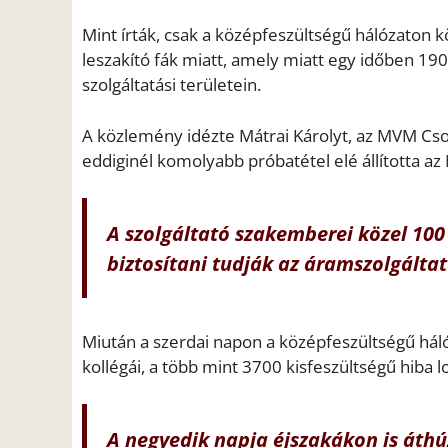
Mint írták, csak a középfeszültségű hálózaton 
leszakító fák miatt, amely miatt egy időben 19
szolgáltatási területein.
A közlemény idézte Mátrai Károlyt, az MVM Csop
eddiginél komolyabb próbatétel elé állította a
A szolgáltató szakemberei közel 100 
biztosítani tudják az áramszolgáltat
Miután a szerdai napon a középfeszültségű hál
kollégái, a több mint 3700 kisfeszültségű hiba l
A negyedik napja éjszakákon is át