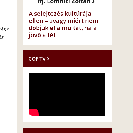
ifj. Lomnici Zoltán
A selejtezés kultúrája
ellen – avagy miért nem
dobjuk el a múltat, ha a
ITÁSZ
jövő a tét
ás
CÖF TV