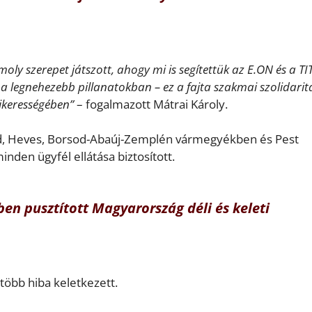
ly szerepet játszott, ahogy mi is segítettük az E.ON és a T
 a legnehezebb pillanatokban – ez a fajta szakmai szolidarit
sikerességében”
– fogalmazott Mátrai Károly.
ád, Heves, Borsod-Abaúj-Zemplén vármegyékben és Pest
nden ügyfél ellátása biztosított.
en pusztított Magyarország déli és keleti
több hiba keletkezett.