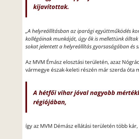
kijavítottak.
„A helyreállításban az iparági együttműködés komo
kollégáinak munkáját, úgy ők is mellettünk álltak
sokat jelentett a helyreállítás gyorsaságában és 
Az MVM Émász elosztási területén, azaz Nógr
vármegye észak-keleti részén már szerda óta mi
A hétfői vihar jóval nagyobb mértékb
régiójában,
így az MVM Démász ellátási területén több kár, 