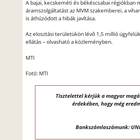
A bajai, kecskeméti és békéscsabai régiókban má
áramszolgáltatást az MVM szakemberei, a vihar
is áthúzódott a hibák javítása.
Az elosztási területükön lévő 1,5 millió ügyfel
ellátás – olvasható a közleményben.
MTI
Fotó: MTI
Tisztelettel kérjük a magyar mag
érdekében, hogy még eredm
Bankszámlaszámunk: UNI