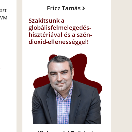
Fricz Tamás
azt
 MVM
Szakítsunk a
globálisfelmelegedés-
hisztériával és a szén-
dioxid-ellenességgel!
a