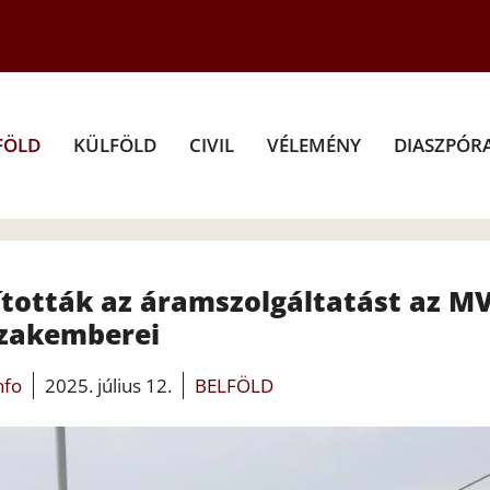
FÖLD
KÜLFÖLD
CIVIL
VÉLEMÉNY
DIASZPÓR
ították az áramszolgáltatást az M
zakemberei
nfo
2025. július 12.
BELFÖLD