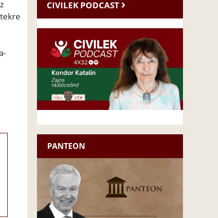
az
CIVILEK PODCAST
ntekre
a-
PANTEON