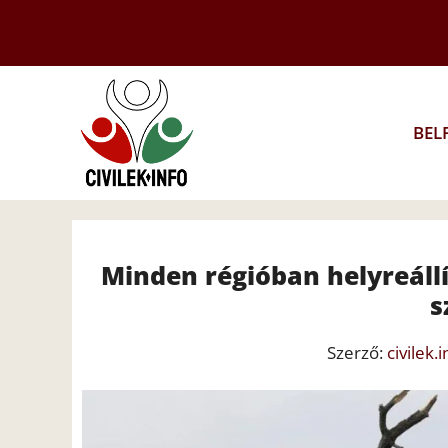
Kilépés
a
tartalomba
BEL
Minden régióban helyreáll
s
Szerző:
civilek.i