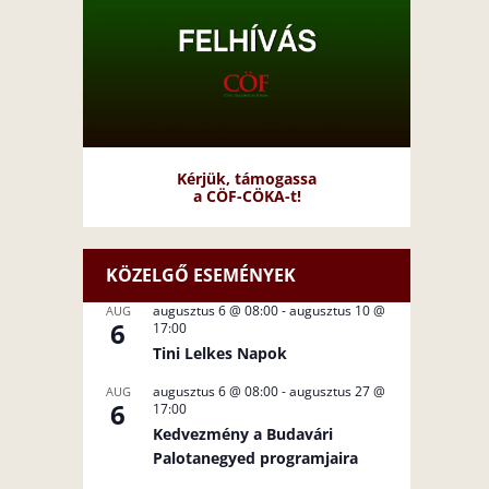
Kérjük, támogassa
a CÖF-CÖKA-t!
KÖZELGŐ ESEMÉNYEK
augusztus 6 @ 08:00
-
augusztus 10 @
AUG
6
17:00
Tini Lelkes Napok
augusztus 6 @ 08:00
-
augusztus 27 @
AUG
6
17:00
Kedvezmény a Budavári
Palotanegyed programjaira