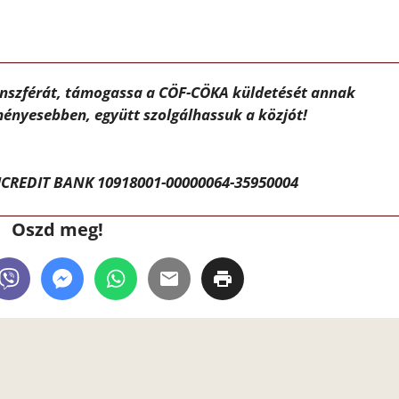
ánszférát, támogassa a CÖF-CÖKA küldetését annak
ényesebben, együtt szolgálhassuk a közjót!
CREDIT BANK 10918001-00000064-35950004
Oszd meg!