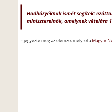
Hadházyéknak ismét segítek: ezúttal 
miniszterelnök, amelynek vételára 1
– jegyezte meg az elemző, melyről a
Magyar N