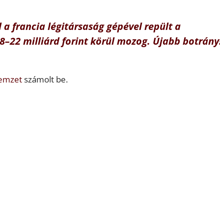
a francia légitársaság gépével repült a
8–22 milliárd forint körül mozog. Újabb botrány
emzet
számolt be.