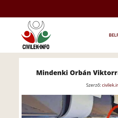
Kilépés
a
tartalomba
BEL
Mindenki Orbán Viktorr
Szerző:
civilek.i