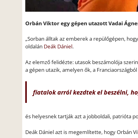
Orbán Viktor egy gépen utazott Vadai Ágness
„Sorban álltak az emberek a repülőgépen, hogy
oldalán
Deák Dániel
.
Az elemző felidézte: utasok beszámolója szeri
a gépen utazik, amelyen ők, a Franciaországbó
fiatalok arról kezdtek el beszélni, 
és helyesnek tartják azt a jobboldali, patrióta p
Deák Dániel azt is megemlítette, hogy Orbán Vi