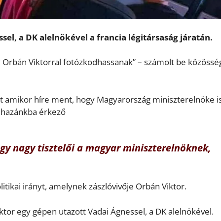
el, a DK alelnökével a francia légitársaság járatán.
 Orbán Viktorral fotózkodhassanak” – számolt be közössé
nt amikor híre ment, hogy Magyarország miniszterelnöke i
l hazánkba érkező
hogy nagy tisztelői a magyar miniszterelnöknek,
olitikai irányt, amelynek zászlóvivője Orbán Viktor.
ktor egy gépen utazott Vadai Ágnessel, a DK alelnökével.