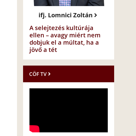
ifj. Lomnici Zoltán
A selejtezés kultúrája
ellen – avagy miért nem
dobjuk el a múltat, ha a
jövő a tét
CÖF TV