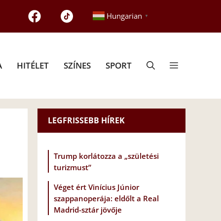
Hungarian
▼
A
HITÉLET
SZÍNES
SPORT
LEGFRISSEBB HÍREK
Trump korlátozza a „születési
turizmust”
Véget ért Vinícius Júnior
szappanoperája: eldőlt a Real
Madrid-sztár jövője