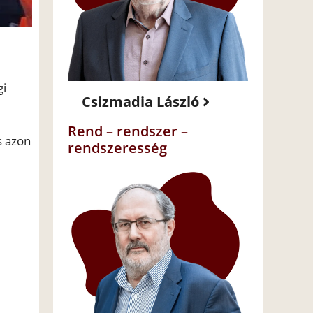
gi
Csizmadia László
Rend – rendszer –
s azon
rendszeresség