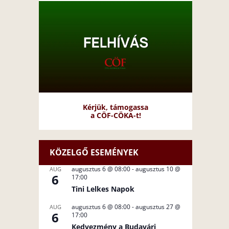
Kérjük, támogassa
a CÖF-CÖKA-t!
KÖZELGŐ ESEMÉNYEK
augusztus 6 @ 08:00
-
augusztus 10 @
AUG
6
17:00
Tini Lelkes Napok
augusztus 6 @ 08:00
-
augusztus 27 @
AUG
6
17:00
Kedvezmény a Budavári