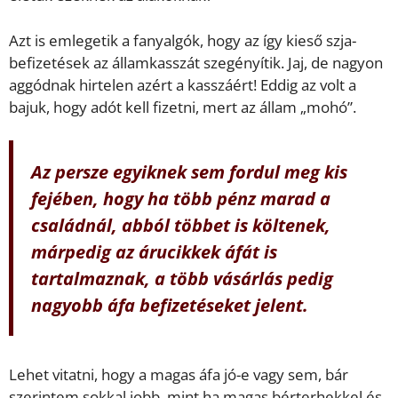
Azt is emlegetik a fanyalgók, hogy az így kieső szja-
befizetések az államkasszát szegényítik. Jaj, de nagyon
aggódnak hirtelen azért a kasszáért! Eddig az volt a
bajuk, hogy adót kell fizetni, mert az állam „mohó”.
Az persze egyiknek sem fordul meg kis
fejében, hogy ha több pénz marad a
családnál, abból többet is költenek,
márpedig az árucikkek áfát is
tartalmaznak, a több vásárlás pedig
nagyobb áfa befizetéseket jelent.
Lehet vitatni, hogy a magas áfa jó-e vagy sem, bár
szerintem sokkal jobb, mint ha magas bérterhekkel és