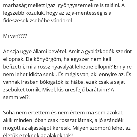
marhaság mellett igazi gyöngyszemekre is találni. A
legszebb közülük, hogy az szja-mentesség is a
fideszesek zsebébe vándorol.
Mi van????
Az szja ugye állami bevétel. Amit a gyalázkodók szerint
ellopnak. De könyörgöm, ha egyszer nem kell
befizetni, mi a rossz nyavalyát lehetne ellopni? Ennyire
nem lehet idióta senki. És mégis van, aki ennyire az. És
vannak írásban bólogatók is: hiába, ezek csak a saját
zsebüket tömik. Mivel, kis üresfejű barátaim? A
semmivel?!
Soha nem értettem és nem értem ma sem azokat,
akik minden jóban csak rosszat látnak, a jó szándék
mögött az aljasságot keresik. Milyen szomorú lehet az
életük ezeknek az alakoknak?