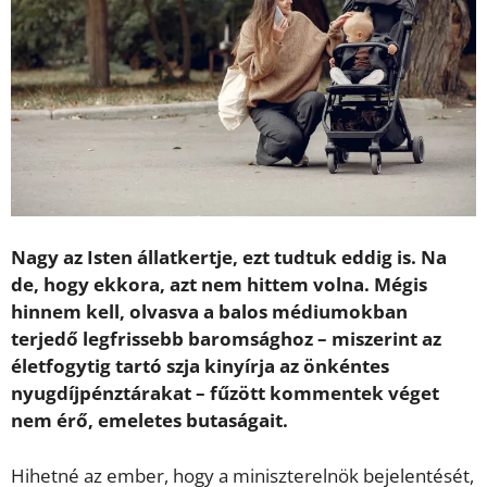
Nagy az Isten állatkertje, ezt tudtuk eddig is. Na
de, hogy ekkora, azt nem hittem volna. Mégis
hinnem kell, olvasva a balos médiumokban
terjedő legfrissebb baromsághoz – miszerint az
életfogytig tartó szja kinyírja az önkéntes
nyugdíjpénztárakat – fűzött kommentek véget
nem érő, emeletes butaságait.
Hihetné az ember, hogy a miniszterelnök bejelentését,