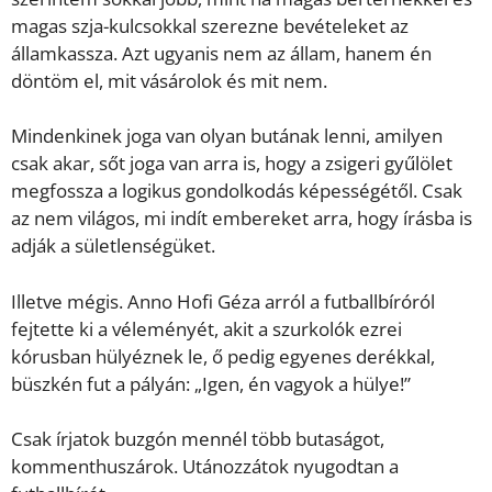
magas szja-kulcsokkal szerezne bevételeket az
államkassza. Azt ugyanis nem az állam, hanem én
döntöm el, mit vásárolok és mit nem.
Mindenkinek joga van olyan butának lenni, amilyen
csak akar, sőt joga van arra is, hogy a zsigeri gyűlölet
megfossza a logikus gondolkodás képességétől. Csak
az nem világos, mi indít embereket arra, hogy írásba is
adják a sületlenségüket.
Illetve mégis. Anno Hofi Géza arról a futballbíróról
fejtette ki a véleményét, akit a szurkolók ezrei
kórusban hülyéznek le, ő pedig egyenes derékkal,
büszkén fut a pályán: „Igen, én vagyok a hülye!”
Csak írjatok buzgón mennél több butaságot,
kommenthuszárok. Utánozzátok nyugodtan a