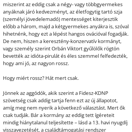
miszerint az eddig csak a négy- vagy többgyermekes
anyáknak járó kedvezményt, az életfogytig tartó szja
(személyi jövedelemadó) mentességet kiterjesztik
előbb a három, majd a kétgyermekes anyákra is, szóval
hihetnénk, hogy ezt a lépést hangos ovációval fogadják.
De nem, hiszen a keresztény-konzervatív kormányt,
vagy személy szerint Orbán Viktort gyűlölők rögtön
bevették az idióta-pirulát és éles szemmel felfedezték,
hogy ami jó, az nagyon rossz.
Hogy miért rossz? Hát mert csak.
Jönnek az aggódók, akik szerint a Fidesz-KDNP
szövetség csak addig tartja fenn ezt az új állapotot,
amíg meg nem nyerik a következő választást. Mert ők
csak tudják. Bár a kormány az eddig tett ígéreteit
mindig hiánytalanul teljesítette – lásd a 13. havi nyugdíj
visszavezetését, a családtámogatási rendszer