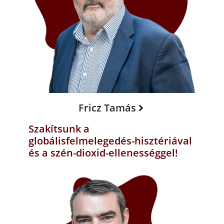
Fricz Tamás
Szakítsunk a
globálisfelmelegedés-hisztériával
és a szén-dioxid-ellenességgel!