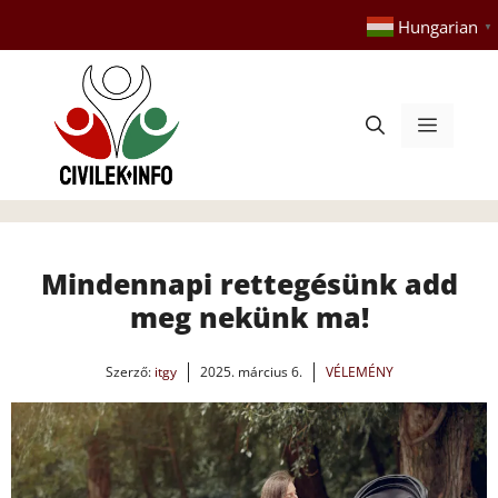
Kilépés
Hungarian
▼
a
tartalomba
Menü
Mindennapi rettegésünk add
meg nekünk ma!
Szerző:
itgy
2025. március 6.
VÉLEMÉNY