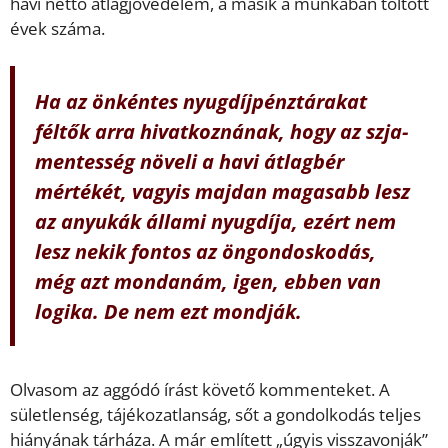
havi nettó átlagjövedelem, a másik a munkában töltött
évek száma.
Ha az önkéntes nyugdíjpénztárakat
féltők arra hivatkoznának, hogy az szja-
mentesség növeli a havi átlagbér
mértékét, vagyis majdan magasabb lesz
az anyukák állami nyugdíja, ezért nem
lesz nekik fontos az öngondoskodás,
még azt mondanám, igen, ebben van
logika. De nem ezt mondják.
Olvasom az aggódó írást követő kommenteket. A
sületlenség, tájékozatlanság, sőt a gondolkodás teljes
hiányának tárháza. A már említett „úgyis visszavonják”