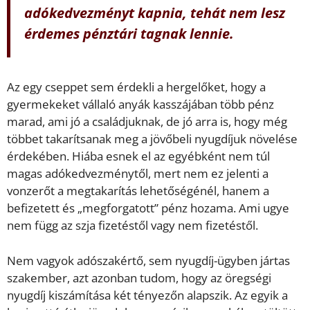
adókedvezményt kapnia, tehát nem lesz
érdemes pénztári tagnak lennie.
Az egy cseppet sem érdekli a hergelőket, hogy a
gyermekeket vállaló anyák kasszájában több pénz
marad, ami jó a családjuknak, de jó arra is, hogy még
többet takarítsanak meg a jövőbeli nyugdíjuk növelése
érdekében. Hiába esnek el az egyébként nem túl
magas adókedvezménytől, mert nem ez jelenti a
vonzerőt a megtakarítás lehetőségénél, hanem a
befizetett és „megforgatott” pénz hozama. Ami ugye
nem függ az szja fizetéstől vagy nem fizetéstől.
Nem vagyok adószakértő, sem nyugdíj-ügyben jártas
szakember, azt azonban tudom, hogy az öregségi
nyugdíj kiszámítása két tényezőn alapszik. Az egyik a