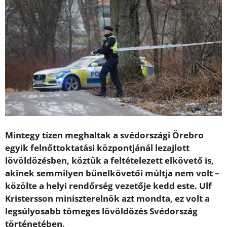
Mintegy tízen meghaltak a svédországi Örebro
egyik felnőttoktatási központjánál lezajlott
lövöldözésben, köztük a feltételezett elkövető is,
akinek semmilyen bűnelkövetői múltja nem volt –
közölte a helyi rendőrség vezetője kedd este. Ulf
Kristersson miniszterelnök azt mondta, ez volt a
legsúlyosabb tömeges lövöldözés Svédország
történetében.