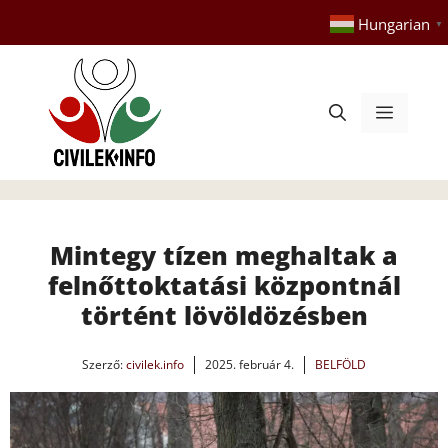
Kilépés
Hungarian
▼
a
tartalomba
Menü
Mintegy tízen meghaltak a
felnőttoktatási központnál
történt lövöldözésben
Szerző:
civilek.info
2025. február 4.
BELFÖLD