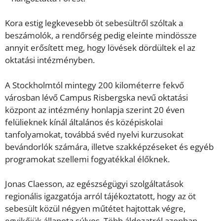
Kora estig legkevesebb öt sebesültről szóltak a
beszámolók, a rendőrség pedig eleinte mindössze
annyit erősített meg, hogy lövések dördültek el az
oktatási intézményben.
A Stockholmtól mintegy 200 kilométerre fekvő
városban lévő Campus Risbergska nevű oktatási
központ az intézmény honlapja szerint 20 éven
felülieknek kínál általános és középiskolai
tanfolyamokat, továbbá svéd nyelvi kurzusokat
bevándorlók számára, illetve szakképzéseket és egyéb
programokat szellemi fogyatékkal élőknek.
Jonas Claesson, az egészségügyi szolgáltatások
regionális igazgatója arról tájékoztatott, hogy az öt
sebesült közül négyen műtétet hajtottak végre,
egyikőjük állapota súlyos. Több áldozatról azonban