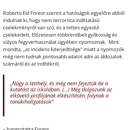
Roberto Eid Forest szerint a hatóságok egyelőre abból
indulnak ki, hogy nem terrorista indíttatású
cselekményről van szó, és a tettes egyedül
cselekedett. Előzetesen többrendbeli gyilkosság és
súlyos fegyverhasználat ügyében nyomoznak. Mint
mondta, „az incidens kiterjedtsége” miatt a nyomozók
még nem tudnak pontosabb adatot adni az áldozatok
számáról és az indítékról.
„
Nagy a tetthely, és még nem fejeztük be a
kutatást az iskolában. (…) Még dolgozunk az
elkövető profiljának elkészítésén, folynak a
tanúkihallgatások
”
– hangoztatta Forest.