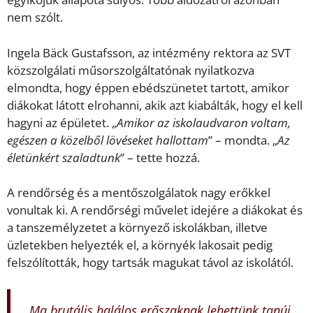
nem szólt.
Ingela Bäck Gustafsson, az intézmény rektora az SVT
közszolgálati műsorszolgáltatónak nyilatkozva
elmondta, hogy éppen ebédszünetet tartott, amikor
diákokat látott elrohanni, akik azt kiabálták, hogy el kell
hagyni az épületet. „
Amikor az iskolaudvaron voltam,
egészen a közelből lövéseket hallottam
” – mondta. „
Az
életünkért szaladtunk
” – tette hozzá.
A rendőrség és a mentőszolgálatok nagy erőkkel
vonultak ki. A rendőrségi művelet idejére a diákokat és
a tanszemélyzetet a környező iskolákban, illetve
üzletekben helyezték el, a környék lakosait pedig
felszólították, hogy tartsák magukat távol az iskolától.
„
Ma brutális halálos erőszaknak lehettünk tanúi