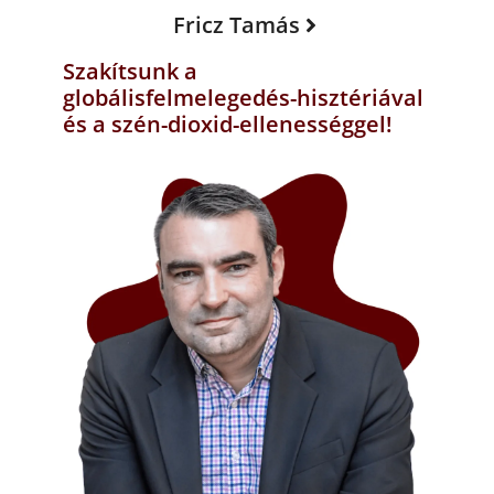
Fricz Tamás
Szakítsunk a
globálisfelmelegedés-hisztériával
és a szén-dioxid-ellenességgel!