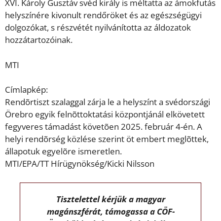
XVI. Károly Gusztáv svéd király is méltatta az ámokfutás
helyszínére kivonult rendőröket és az egészségügyi
dolgozókat, s részvétét nyilvánította az áldozatok
hozzátartozóinak.
MTI
Címlapkép:
Rendõrtiszt szalaggal zárja le a helyszínt a svédországi
Örebro egyik felnõttoktatási központjánál elkövetett
fegyveres támadást követõen 2025. február 4-én. A
helyi rendõrség közlése szerint öt embert meglõttek,
állapotuk egyelõre ismeretlen.
MTI/EPA/TT Hírügynökség/Kicki Nilsson
Tisztelettel kérjük a magyar
magánszférát, támogassa a CÖF-