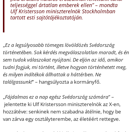
teljességgel ártatlan emberek ellen
” – mondta
Ulf Kristersson miniszterelnök Stockholmban
tartott esti sajtótájékoztatóján.
„
Ez a legsúlyosabb tömeges lövöldözés Svédország
történetében. Sok kérdés megválaszolatlan maradt, és én
sem tudok válaszokat nyújtani. De eljön az idő, amikor
tudni fogjuk, mi történt, illetve hogyan történhetett meg,
és milyen indítékok állhattak a háttérben. Ne
találgassunk!
” – hangsúlyozta a kormányfő.
„
Fájdalmas ez a nap egész Svédország számára
” –
jelentette ki Ulf Kristersson miniszterelnök az X-en,
hozzátéve: senkinek nem szabadna átélnie, hogy be
van zárva egy osztályterembe, az életéért rettegve.