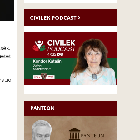
CIVILEK PODCAST
ssék.
netet
ráció
PANTEON