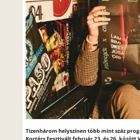
Tizenhárom helyszínen több mint száz pr
Kortárs Fesztivált február 23. és 26. közöt