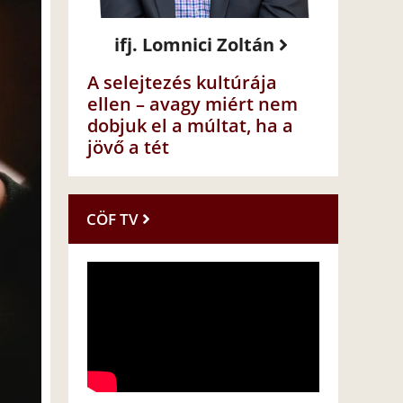
ifj. Lomnici Zoltán
A selejtezés kultúrája
ellen – avagy miért nem
dobjuk el a múltat, ha a
jövő a tét
CÖF TV