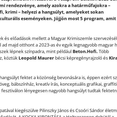
lmi rendezvénye, amely azokra a határműfajokra –
fi, krimi – helyezi a hangsúlyt, amelyeket sokan
kulturális eseményeken. Jöjjön most 5 program, amit
yek és előadások mellett a Magyar Krimiszemle szervezés
vál ad majd otthont a 2023-as év egyik legnagyobb magyar h
zek lépnek színpadra, mint például
Beton.Hofi.
Több
z, köztük
Leopold Maurer
bécsi képregényrajzoló és
Kir
 hangsúlyt fektet a közönség bevonására is, éppen ezért 
g, bábszínház, kreatív írás, konceptuális grafikai, graffiti
ei fesztiválon lényegesen nagyobb hangsúlyt tudtak fektetn
patával kiegészülve Pilinszky János és Csoóri Sándor élet
i előadását. A KOCKA KIBONTÁSA a Holtszezonon debütál a