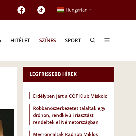
Hungarian
▼
A
HITÉLET
SZÍNES
SPORT
LEGFRISSEBB HÍREK
Erdélyben járt a CÖF Klub Miskolc
Robbanószerkezetet találtak egy
drónon, rendkívüli riasztást
rendeltek el Németországban
Megrongálták Radnóti Miklós