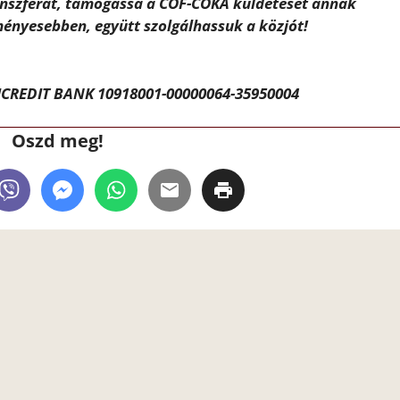
ánszférát, támogassa a CÖF-CÖKA küldetését annak
ényesebben, együtt szolgálhassuk a közjót!
CREDIT BANK 10918001-00000064-35950004
Oszd meg!