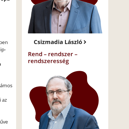
Csizmadia László
ében
ip-
Rend – rendszer –
rendszeresség
a
számos
i az
műve