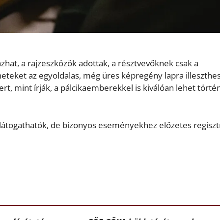
hat, a rajzeszközök adottak, a résztvevőknek csak a
téneteket az egyoldalas, még üres képregény lapra illeszthe
ert, mint írják, a pálcikaemberekkel is kiválóan lehet törté
látogathatók, de bizonyos eseményekhez előzetes regiszt