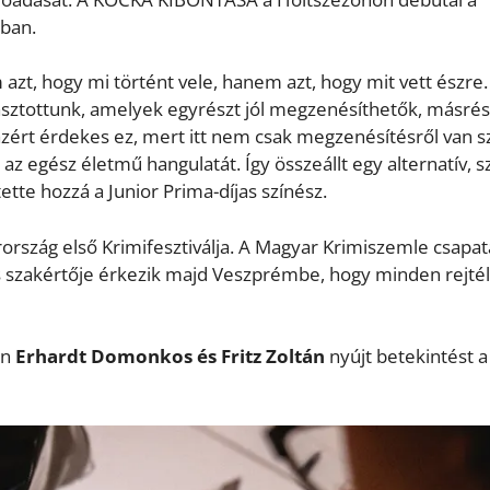
óban.
 azt, hogy mi történt vele, hanem azt, hogy mit vett észre.
asztottunk, amelyek egyrészt jól megzenésíthetők, másrés
g azért érdekes ez, mert itt nem csak megzenésítésről van s
az egész életmű hangulatát. Így összeállt egy alternatív, s
ette hozzá a Junior Prima-díjas színész.
ország első Krimifesztiválja. A Magyar Krimiszemle csapa
s szakértője érkezik majd Veszprémbe, hogy minden rejté
on
Erhardt Domonkos és Fritz Zoltán
nyújt betekintést a