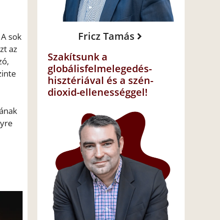
Fricz Tamás
 A sok
zt az
Szakítsunk a
zó,
globálisfelmelegedés-
zinte
hisztériával és a szén-
dioxid-ellenességgel!
tának
lyre