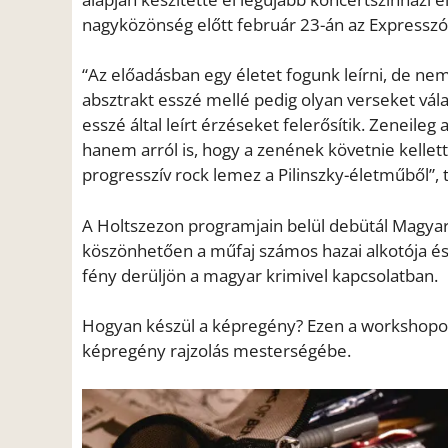
nagyközönség előtt február 23-án az Expressz
“Az előadásban egy életet fogunk leírni, de nem
absztrakt esszé mellé pedig olyan verseket vál
esszé által leírt érzéseket felerősítik. Zeneile
hanem arról is, hogy a zenének követnie kellett 
progresszív rock lemez a Pilinszky-életműből”, t
A Holtszezon programjain belül debütál Magyar
köszönhetően a műfaj számos hazai alkotója é
fény derüljön a magyar krimivel kapcsolatban.
Hogyan készül a képregény? Ezen a workshop
képregény rajzolás mesterségébe.