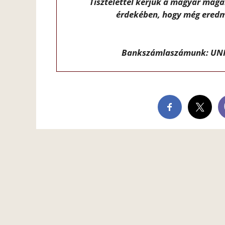
Tisztelettel kérjük a magyar mag
érdekében, hogy még eredm
Bankszámlaszámunk: UNI