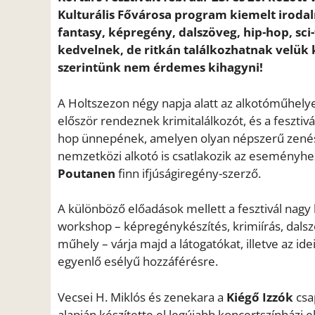
Kulturális Fővárosa program kiemelt iroda
fantasy, képregény, dalszöveg, hip-hop, sci-
kedvelnek, de ritkán találkozhatnak velük 
szerintünk nem érdemes kihagyni!
A Holtszezon négy napja alatt az alkotóműhel
először rendeznek krimitalálkozót, és a feszti
hop ünnepének, amelyen olyan népszerű zenés
nemzetközi alkotó is csatlakozik az eseményhe
Poutanen
finn ifjúságiregény-szerző.
A különböző előadások mellett a fesztivál nagy
workshop – képregénykészítés, krimiírás, dalszöve
műhely – várja majd a látogatókat, illetve az id
egyenlő esélyű hozzáférésre.
Vecsei H. Miklós és zenekara a
Kiégő Izzók
csa
alapján készítette el legújabb koncertszínház