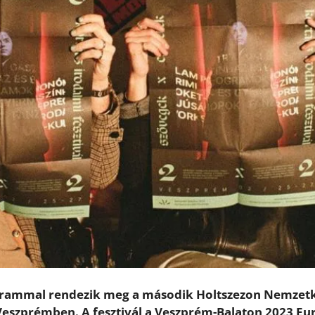
ogrammal rendezik meg a második Holtszezon Nemzet
t Veszprémben. A fesztivál a Veszprém-Balaton 2023 E