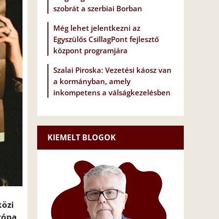
szobrát a szerbiai Borban
Még lehet jelentkezni az
Egyszülős CsillagPont fejlesztő
központ programjára
Szalai Piroska: Vezetési káosz van
a kormányban, amely
inkompetens a válságkezelésben
KIEMELT BLOGOK
közi
urópa