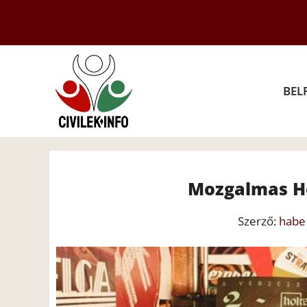
Kilépés
a
tartalomba
BEL
Mozgalmas H
Szerző:
habe