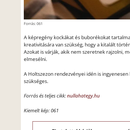
Forrás: 061
A képregény kockákat és buborékokat tartalmaz
kreativitására van szükség, hogy a kitalált tör
Azokat is várják, akik nem szeretnek rajzolni, m
elmesélni.
A Holtszezon rendezvényei idén is ingyenesen 
szükséges.
Forrás és teljes cikk:
nullahategy.hu
Kiemelt kép: 061