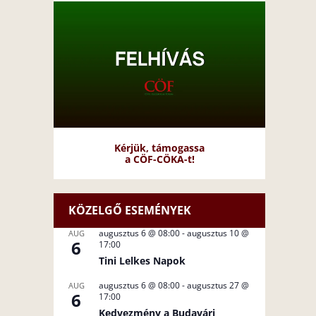
Kérjük, támogassa
a CÖF-CÖKA-t!
KÖZELGŐ ESEMÉNYEK
augusztus 6 @ 08:00
-
augusztus 10 @
AUG
6
17:00
Tini Lelkes Napok
augusztus 6 @ 08:00
-
augusztus 27 @
AUG
6
17:00
Kedvezmény a Budavári