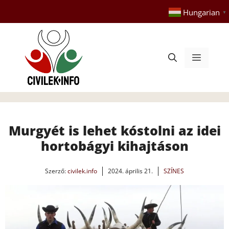
Kilépés
Hungarian
▼
a
tartalomba
Menü
Murgyét is lehet kóstolni az idei
hortobágyi kihajtáson
Szerző:
civilek.info
2024. április 21.
SZÍNES