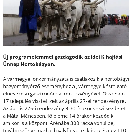
Új programelemmel gazdagodik az idei Kihajtási
Ünnep Hortobágyon.
A vármegyei önkormányzata is csatlakozik a hortobágyi
hagyományőrző eseményhez a „Vármegye kóstolgató”
elnevezésű gasztronómiai rendezvényével. Összesen
17 település viszi el ízeit az április 27-ei rendezvényre.
Az április 27-ei rendezvény 9.30 órakor veszi kezdetét
a Mátai Ménesben, fő eleme 14 órakor kezdődik,
amikor is a központi Arénába 300 racka vonul be,
tovább szürke marha, bivalyfogat, csikósok és egy 110