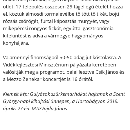
ötlet: 17 település összesen 29 tájjellegű ételét hozza
el, köztük álmosdi tormalevélbe töltött töltikét, bojti
rózsás csörögét, furtai káposztás murgyét, vagy
mikepércsi rongyos fickót, egyúttal gasztronómiai
kitekintést is adva a vármegye hagyományos
konyhájára.
Valamennyi finomságból 50-50 adag jut kóstolásra. A
Vidékfejlesztési Minisztérium pályázata keretében
valósítják meg a programot, beleillesztve Csík János és
a Mezzo Zenekar koncertjét is 16 órától.
Kiemelt kép: Gulyások szürkemarhákat hajtanak a Szent
György-napi kihajtási ünnepen, a Hortobágyon 2019.
április 27-én. MTI/Vajda János