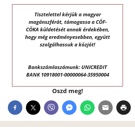
Tisztelettel kérjük a magyar
magánszférát, támogassa a CÖF-
CÖKA küldetését annak érdekében,
hogy még eredményesebben, együtt
szolgálhassuk a közjót!
Bankszámlaszámunk: UNICREDIT
BANK 10918001-00000064-35950004
Oszd meg!