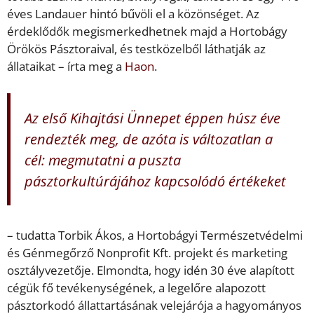
éves Landauer hintó bűvöli el a közönséget. Az
érdeklődők megismerkedhetnek majd a Hortobágy
Örökös Pásztoraival, és testközelből láthatják az
állataikat – írta meg a
Haon
.
Az első Kihajtási Ünnepet éppen húsz éve
rendezték meg, de azóta is változatlan a
cél: megmutatni a puszta
pásztorkultúrájához kapcsolódó értékeket
– tudatta Torbik Ákos, a Hortobágyi Természetvédelmi
és Génmegőrző Nonprofit Kft. projekt és marketing
osztályvezetője. Elmondta, hogy idén 30 éve alapított
cégük fő tevékenységének, a legelőre alapozott
pásztorkodó állattartásának velejárója a hagyományos