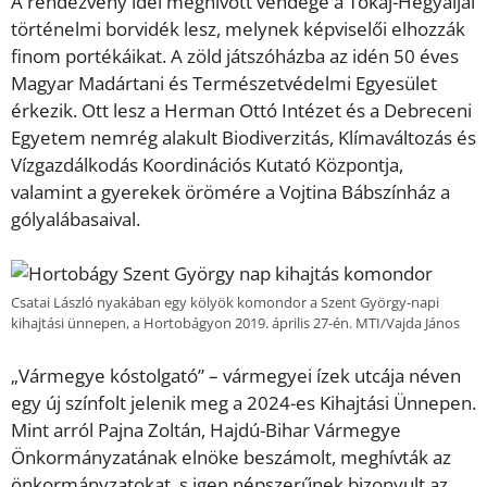
A rendezvény idei meghívott vendége a Tokaj-Hegyaljai
történelmi borvidék lesz, melynek képviselői elhozzák
finom portékáikat. A zöld játszóházba az idén 50 éves
Magyar Madártani és Természetvédelmi Egyesület
érkezik. Ott lesz a Herman Ottó Intézet és a Debreceni
Egyetem nemrég alakult Biodiverzitás, Klímaváltozás és
Vízgazdálkodás Koordinációs Kutató Központja,
valamint a gyerekek örömére a Vojtina Bábszínház a
gólyalábasaival.
Csatai László nyakában egy kölyök komondor a Szent György-napi
kihajtási ünnepen, a Hortobágyon 2019. április 27-én. MTI/Vajda János
„Vármegye kóstolgató” – vármegyei ízek utcája néven
egy új színfolt jelenik meg a 2024-es Kihajtási Ünnepen.
Mint arról Pajna Zoltán, Hajdú-Bihar Vármegye
Önkormányzatának elnöke beszámolt, meghívták az
önkormányzatokat, s igen népszerűnek bizonyult az