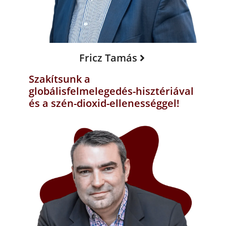
Fricz Tamás
Szakítsunk a
globálisfelmelegedés-hisztériával
és a szén-dioxid-ellenességgel!