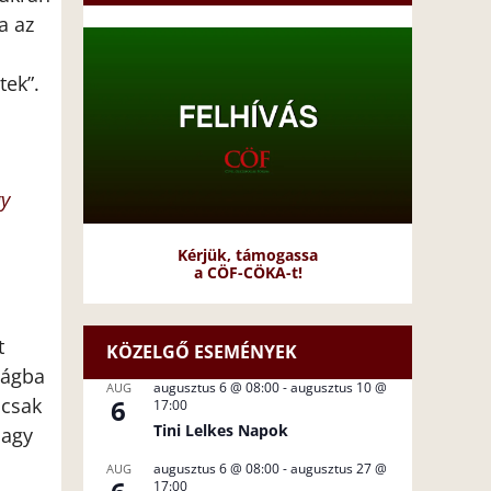
a az
tek”.
gy
Kérjük, támogassa
a CÖF-CÖKA-t!
t
KÖZELGŐ ESEMÉNYEK
ságba
augusztus 6 @ 08:00
-
augusztus 10 @
AUG
6
 csak
17:00
Tini Lelkes Napok
Nagy
augusztus 6 @ 08:00
-
augusztus 27 @
AUG
17:00