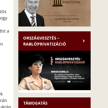
özös
hogy
ést a
ORSZÁGVESZTÉS –
en
RABLÓPRIVATIZÁCIÓ
ők
krán
TÁMOGATÁS
 ukrán