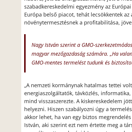
szabadkereskedelmi egyezmény az Európai 
Európa belső piacot, tehát lecsökkentek az 
növénytermesztésnek a profitabilitása, jöve
Nagy István szerint a GMO-szerkezetmódosí
magyar mezőgazdaság számára. „Ha valamib
GMO-mentes termelést tudunk és biztosítot
„A nemzeti kormánynak hatalmas tettei volta
energiaszolgáltatók, távközlés, informatika,
mind visszaszerezte. A kiskereskedelem jött
helyezni. Hiszen szabályozni úgy a termelést
akkor lehet, ha van egy biztos megrendelés
István, aki szerint ezt nem értette meg a 