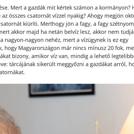
dése. Mert a gazdák mit kértek számon a kormányon?
e az összes csatornát vízzel nyakig? Ahogy megjön okt
atornát kiüríti. Merthogy jön a fagy, a fagy szétnyom
mert akkor majd ha netán belvíz lesz, akkor nem tudjá
Ez a nagyon-nagyon nehéz, mert a vízügynek is ez egy
ük, hogy Magyarországon már nincs mínusz 20 fok, me
kat bizony, amikor víz van, mindig a lehető legtelibb
éve: tárcájának sikerült meggyőzni a gazdákat arról, h
satornákat.