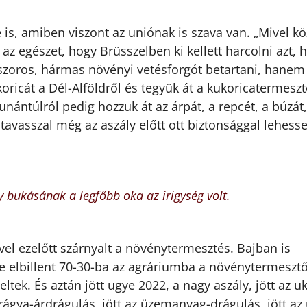
e is, amiben viszont az uniónak is szava van. „Mivel k
 az egészet, hogy Brüsszelben ki kellett harcolni azt, 
szoros, hármas növényi vetésforgót betartani, hanem
oricát a Dél-Alföldről és tegyük át a kukoricatermeszt
ántúlról pedig hozzuk át az árpát, a repcét, a búzát,
 tavasszal még az aszály előtt ott biztonsággal lehess
 bukásának a legfőbb oka az irigység volt.
vel ezelőtt szárnyalt a növénytermesztés. Bajban is
nte elbillent 70-30-ba az agráriumba a növénytermeszt
ltek. És aztán jött ugye 2022, a nagy aszály, jött az u
trágya-árdrágulás, jött az üzemanyag-drágulás, jött az