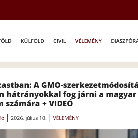
FÖLD
KÜLFÖLD
CIVIL
VÉLEMÉNY
DIASZPÓR
dcastban: A GMO-szerkezetmódosít
n hátrányokkal fog járni a magyar
m számára + VIDEÓ
fo
2026. július 10.
VÉLEMÉNY