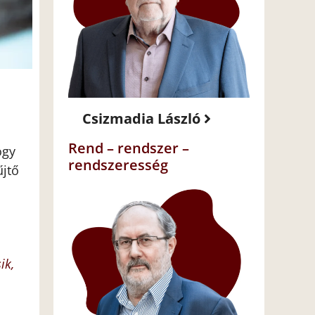
Csizmadia László
Rend – rendszer –
ogy
rendszeresség
űjtő
ik,