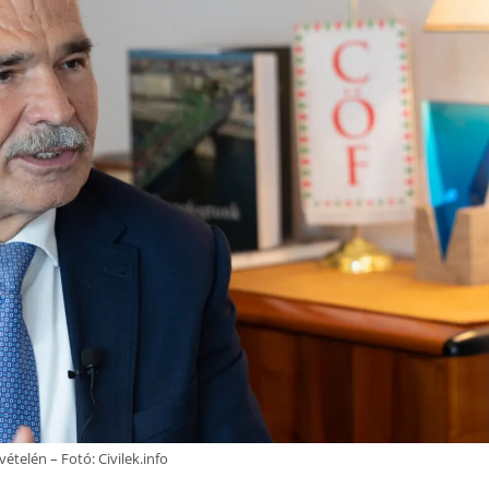
ételén – Fotó: Civilek.info