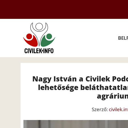
Kilépés
a
tartalomba
BEL
Nagy István a Civilek Po
lehetősége beláthatatla
agráriu
Szerző:
civilek.in