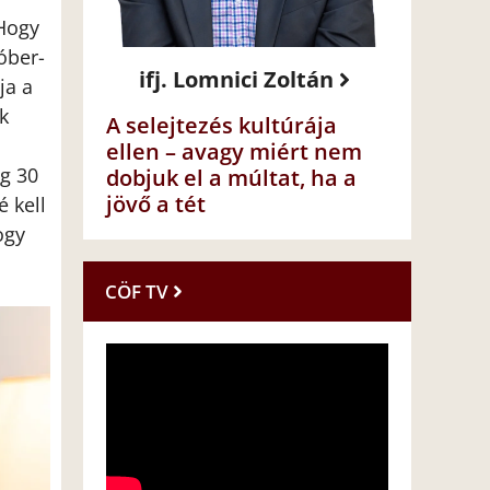
 Hogy
óber-
ifj. Lomnici Zoltán
ja a
k
A selejtezés kultúrája
ellen – avagy miért nem
g 30
dobjuk el a múltat, ha a
jövő a tét
é kell
ogy
CÖF TV