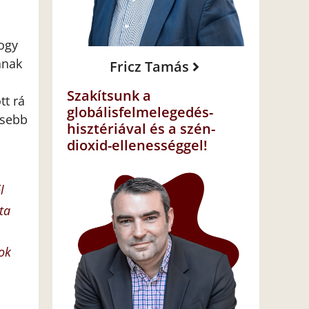
ogy
ának
Fricz Tamás
Szakítsunk a
tt rá
globálisfelmelegedés-
esebb
hisztériával és a szén-
dioxid-ellenességgel!
l
ta
yok