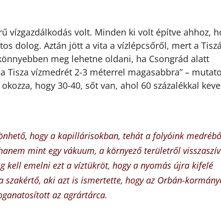
 vízgazdálkodás volt. Minden ki volt építve ahhoz, h
tos dolog. Aztán jött a vita a vízlépcsőről, mert a Tisz
l könnyebben meg lehetne oldani, ha Csongrád alatt
 Tisza vízmedrét 2-3 méterrel magasabbra” – mutato
z okozza, hogy 30-40, sőt van, ahol 60 százalékkal kev
önhető, hogy a kapillárisokban, tehát a folyóink medrébő
hanem mint egy vákuum, a környező területről visszaszív
 kell emelni ezt a víztükröt, hogy a nyomás újra kifelé
 a szakértő, aki azt is ismertette, hogy az Orbán-kormán
oganatosított az agrártárca.