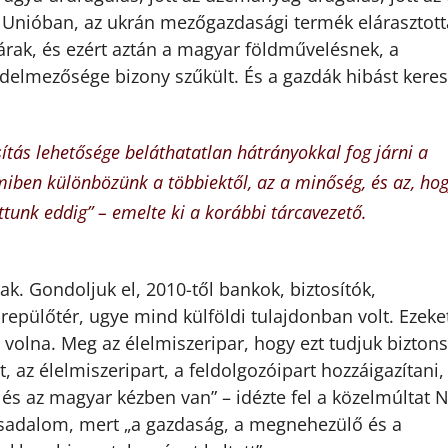
Unióban, az ukrán mezőgazdasági termék elárasztott
árak, és ezért aztán a magyar földművelésnek, a
delmezősége bizony szűkült. És a gazdák hibást keres
tás lehetősége beláthatatlan hátrányokkal fog járni a
en különbözünk a többiektől, az a minőség, és az, ho
tunk eddig” – emelte ki a korábbi tárcavezető.
k. Gondoljuk el, 2010-től bankok, biztosítók,
 repülőtér, ugye mind külföldi tulajdonban volt. Ezeke
 volna. Meg az élelmiszeripar, hogy ezt tudjuk bizton
, az élelmiszeripart, a feldolgozóipart hozzáigazítani,
 és az magyar kézben van” – idézte fel a közelmúltat 
társadalom, mert „a gazdaság, a megnehezülő és a