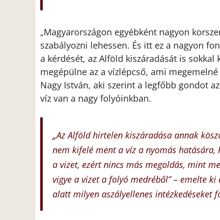
Magyarországon egyébként nagyon korszerű
„
szabályozni lehessen. És itt ez a nagyon fon
a kérdését, az Alföld kiszáradását is sokka
megépülne az a vízlépcső, ami megemelné a
Nagy István, aki szerint a legfőbb gondot a
víz van a nagy folyóinkban.
„
Az Alföld hirtelen kiszáradása annak kösz
nem kifelé ment a víz a nyomás hatására, 
a vizet, ezért nincs más megoldás, mint meg
vigye a vizet a folyó medréből” – emelte ki
alatt milyen aszályellenes intézkedéseket f