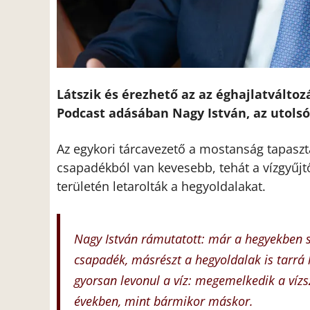
Látszik és érezhető az az éghajlatváltoz
Podcast adásában Nagy István, az utols
Az egykori tárcavezető a mostanság tapaszt
csapadékból van kevesebb, tehát a vízgyűjtő 
területén letarolták a hegyoldalakat.
Nagy István rámutatott: már a hegyekben s
csapadék, másrészt a hegyoldalak is tarrá l
gyorsan levonul a víz: megemelkedik a vízsz
években, mint bármikor máskor.