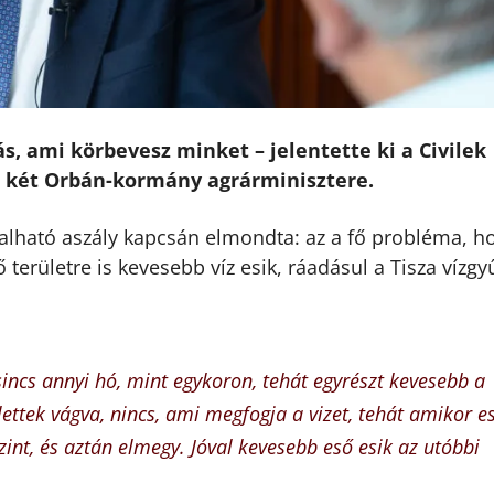
ás, ami körbevesz minket – jelentette ki a Civilek
ó két Orbán-kormány agrárminisztere.
alható aszály kapcsán elmondta: az a fő probléma, h
területre is kevesebb víz esik, ráadásul a Tisza vízgy
incs annyi hó, mint egykoron, tehát egyrészt kevesebb a
ettek vágva, nincs, ami megfogja a vizet, tehát amikor es
int, és aztán elmegy. Jóval kevesebb eső esik az utóbbi