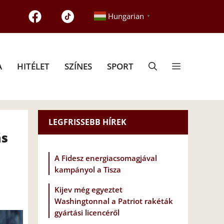
Hungarian
▼
A
HITÉLET
SZÍNES
SPORT
LEGFRISSEBB HÍREK
ás
A Fidesz energiacsomagjával
kampányol a Tisza
Kijev még egyeztet
Washingtonnal a Patriot rakéták
gyártási licencéről