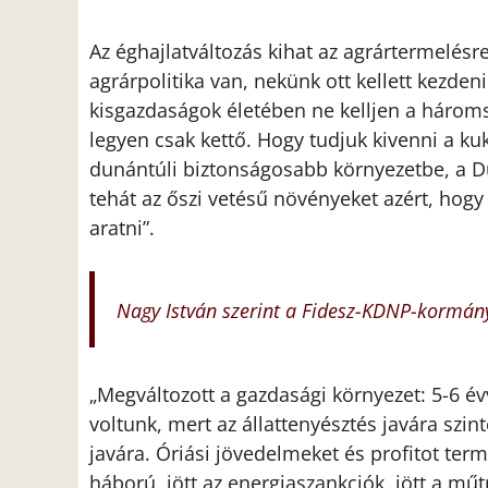
Az éghajlatváltozás kihat az agrártermelésr
agrárpolitika van, nekünk ott kellett kezdeni
kisgazdaságok életében ne kelljen a három
legyen csak kettő. Hogy tudjuk kivenni a kuk
dunántúli biztonságosabb környezetbe, a Dun
tehát az őszi vetésű növényeket azért, hogy
aratni”.
Nagy István szerint a Fidesz-KDNP-kormány
„Megváltozott a gazdasági környezet: 5-6 év
voltunk, mert az állattenyésztés javára szi
javára. Óriási jövedelmeket és profitot terme
háború, jött az energiaszankciók, jött a mű