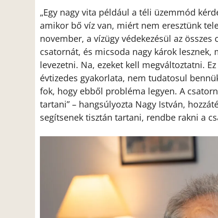
„Egy nagy vita például a téli üzemmód kér
amikor bő víz van, miért nem eresztünk tel
november, a vízügy védekezésül az összes cs
csatornát, és micsoda nagy károk lesznek, 
levezetni. Na, ezeket kell megváltoztatni. 
évtizedes gyakorlata, nem tudatosul benn
fok, hogy ebből probléma legyen. A csatorná
tartani” – hangsúlyozta Nagy István, hozzát
segítsenek tisztán tartani, rendbe rakni a c