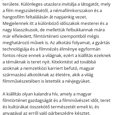
területe. Különleges utazásra invitálja a látogatót, mely
a film megszületésétől, a némafilmkorszakon és a
hangosfilm feltalálásán át napjainkig vezet.
Megjelennek itt a különböző időszakok mesterei és a
nagy klasszikusok, de mellettük felbukkannak mára
már elfeledett, filmtörténeti szempontból mégis
meghatározó művek is. Az alkotási folyamat, a gyártás
technológiája és a filmnézés élménye egyformán
fontos része ennek a világnak, ezért a kiállítás ezeknek
a témáknak is teret nyit. Kitekintést ad továbbá
azoknak a nemzetközi karriert befutó, magyar
származású alkotóknak az életére, akik a világ
filmművészetében is letették a névjegyüket.
A kiállítás olyan kalandra hív, amely a magyar
filmtörténet gazdagságát és a filmművészet időt, teret
és kultúrákat összekötő természetét emeli ki, és
anyagával az erről való párbeszédre késztet.