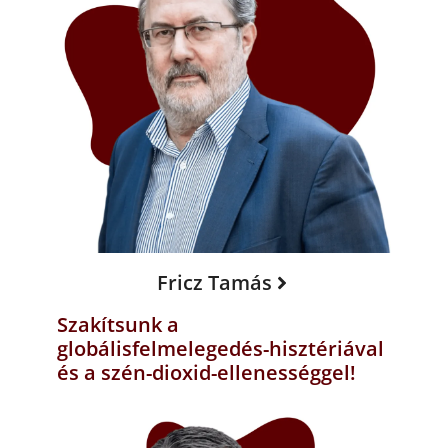
Fricz Tamás
Szakítsunk a
globálisfelmelegedés-hisztériával
és a szén-dioxid-ellenességgel!