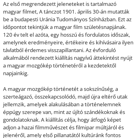
Az első megrendezett jeleneteket is tartalmazó
magyar filmet, A tánczot 1901. április 30-án mutatták
be a budapesti Uránia Tudományos Színházban. Ezt az
időpontot tekintjük a magyar film születésnapjának.
120 év telt el azóta, egy hosszú és fordulatos időszak,
amelynek eredményeire, értékeire és kihívásaira ilyen
távlatból érdemes visszapillantani. Az évforduló
alkalmából rendezett kiállítás nagyívű áttekintést nyújt
a magyar mozgókép történetéről a kezdetektől
napjainkig.
A magyar mozgókép történetét a sokszínűség, a
szerteágazó, összekapcsolódó, majd újra eltérő utak
jellemzik, amelyek alakulásában a történelemnek
éppúgy szerepe van, mint az újító szándékoknak és
gondolatoknak. A kiállítás célja, hogy átfogó képet
adjon a hazai filmművészet és filmipar múltjáról és
jelenéről, amely első pillanatától kultúránk fontos