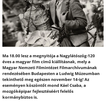
Ma 18.00 lesz a megnyitója a Nagylátószög-120
éves a magyar film című kiállításnak, mely a
Magyar Nemzeti Filmintézet Filmarchívumának
rendezésében Budapesten a Ludwig Múzeumban
tekinthető meg egészen november 14-ig! Az
eseményen köszöntőt mond Káel Csaba, a
mozgóképipar fejlesztéséért felelős
kormánybiztos is.