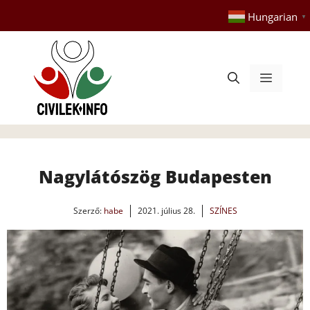
Kilépés
Hungarian
▼
a
tartalomba
Menü
Nagylátószög Budapesten
Szerző:
habe
2021. július 28.
SZÍNES