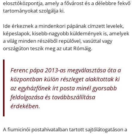
elosztóközpontja, amely a fővárost és a délebbre fekvő
tartományokat szolgálja ki.
Ide érkeznek a mindenkori pápának címzett levelek,
képeslapok, kisebb-nagyobb küldemények is, amelyek
a világ minden részéből repülővel, vasúttal vagy
országúton teszik meg az utat Rómáig.
Ferenc pápa 2013-as megválasztása óta a
központban külön részleget alakítottak ki
az egyházfőnek írt posta minél gyorsabb
feldolgozása és továbbszállítása
érdekében.
A fiumicinói postahivatalban tartott sajtólátogatáson a