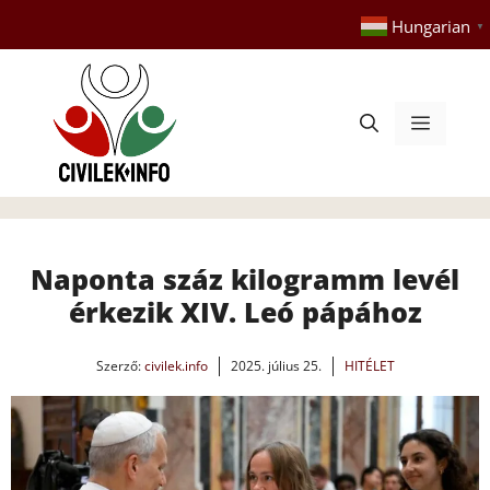
Kilépés
Hungarian
▼
a
tartalomba
Menü
Naponta száz kilogramm levél
érkezik XIV. Leó pápához
Szerző:
civilek.info
2025. július 25.
HITÉLET