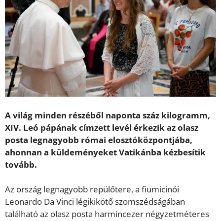
A világ minden részéből naponta száz kilogramm,
XIV. Leó pápának címzett levél érkezik az olasz
posta legnagyobb római elosztóközpontjába,
ahonnan a küldeményeket Vatikánba kézbesítik
tovább.
Az ország legnagyobb repülőtere, a fiumicinói
Leonardo Da Vinci légikikötő szomszédságában
található az olasz posta harmincezer négyzetméteres