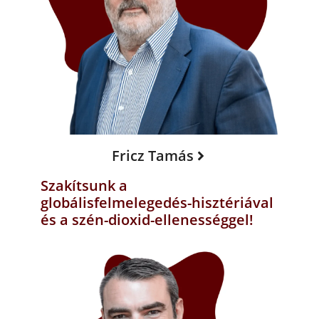
Fricz Tamás
Szakítsunk a
globálisfelmelegedés-hisztériával
és a szén-dioxid-ellenességgel!