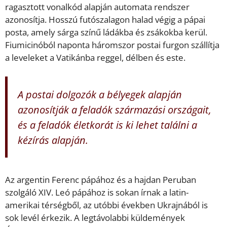
ragasztott vonalkód alapján automata rendszer
azonosítja. Hosszú futószalagon halad végig a pápai
posta, amely sárga színű ládákba és zsákokba kerül.
Fiumicinóból naponta háromszor postai furgon szállítja
a leveleket a Vatikánba reggel, délben és este.
A postai dolgozók a bélyegek alapján
azonosítják a feladók származási országait,
és a feladók életkorát is ki lehet találni a
kézírás alapján.
Az argentin Ferenc pápához és a hajdan Peruban
szolgáló XIV. Leó pápához is sokan írnak a latin-
amerikai térségből, az utóbbi években Ukrajnából is
sok levél érkezik. A legtávolabbi küldemények