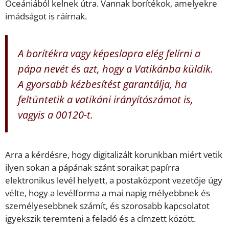
Óceániából kelnek útra. Vannak borítékok, amelyekre
imádságot is ráírnak.
A borítékra vagy képeslapra elég felírni a
pápa nevét és azt, hogy a Vatikánba küldik.
A gyorsabb kézbesítést garantálja, ha
feltüntetik a vatikáni irányítószámot is,
vagyis a 00120-t.
Arra a kérdésre, hogy digitalizált korunkban miért vetik
ilyen sokan a pápának szánt soraikat papírra
elektronikus levél helyett, a postaközpont vezetője úgy
vélte, hogy a levélforma a mai napig mélyebbnek és
személyesebbnek számít, és szorosabb kapcsolatot
igyekszik teremteni a feladó és a címzett között.