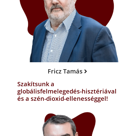
Fricz Tamás
Szakítsunk a
globálisfelmelegedés-hisztériával
és a szén-dioxid-ellenességgel!