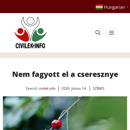
Kilépés
Hungarian
▼
a
tartalomba
Menü
Nem fagyott el a cseresznye
Szerző:
civilek.info
2026. június 14.
SZÍNES