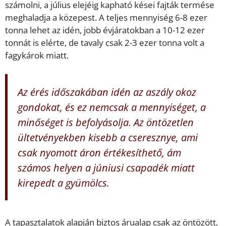
számolni, a július elejéig kapható kései fajták termése
meghaladja a közepest. A teljes mennyiség 6-8 ezer
tonna lehet az idén, jobb évjáratokban a 10-12 ezer
tonnát is elérte, de tavaly csak 2-3 ezer tonna volt a
fagykárok miatt.
Az érés időszakában idén az aszály okoz
gondokat, és ez nemcsak a mennyiséget, a
minőséget is befolyásolja. Az öntözetlen
ültetvényekben kisebb a cseresznye, ami
csak nyomott áron értékesíthető, ám
számos helyen a júniusi csapadék miatt
kirepedt a gyümölcs.
A tapasztalatok alapján biztos árualap csak az öntözött,