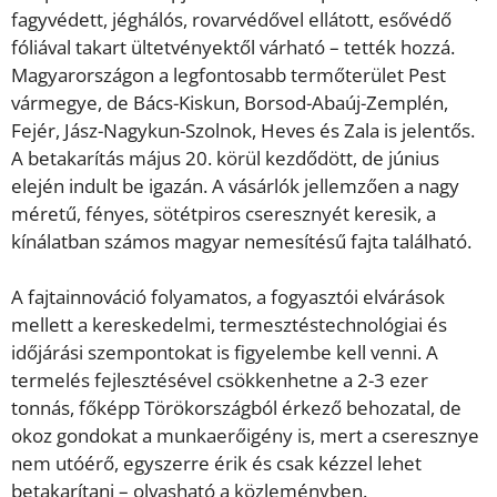
fagyvédett, jéghálós, rovarvédővel ellátott, esővédő
fóliával takart ültetvényektől várható – tették hozzá.
Magyarországon a legfontosabb termőterület Pest
vármegye, de Bács-Kiskun, Borsod-Abaúj-Zemplén,
Fejér, Jász-Nagykun-Szolnok, Heves és Zala is jelentős.
A betakarítás május 20. körül kezdődött, de június
elején indult be igazán. A vásárlók jellemzően a nagy
méretű, fényes, sötétpiros cseresznyét keresik, a
kínálatban számos magyar nemesítésű fajta található.
A fajtainnováció folyamatos, a fogyasztói elvárások
mellett a kereskedelmi, termesztéstechnológiai és
időjárási szempontokat is figyelembe kell venni. A
termelés fejlesztésével csökkenhetne a 2-3 ezer
tonnás, főképp Törökországból érkező behozatal, de
okoz gondokat a munkaerőigény is, mert a cseresznye
nem utóérő, egyszerre érik és csak kézzel lehet
betakarítani – olvasható a közleményben.