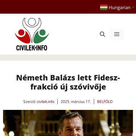
Kilépés
Hungarian
▼
a
tartalomba
Menü
Németh Balázs lett Fidesz-
frakció új szóvivője
Szerző:
civilek.info
2025. március 17.
BELFÖLD