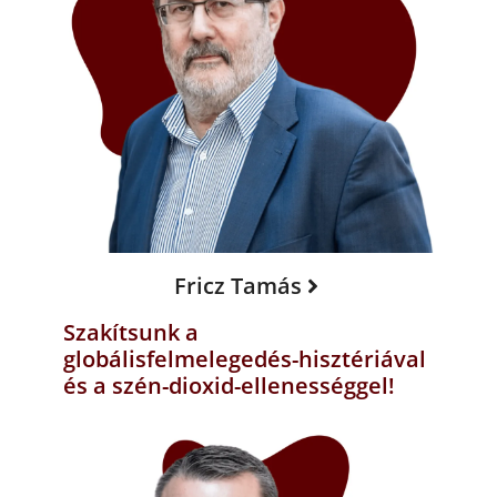
Fricz Tamás
Szakítsunk a
globálisfelmelegedés-hisztériával
és a szén-dioxid-ellenességgel!