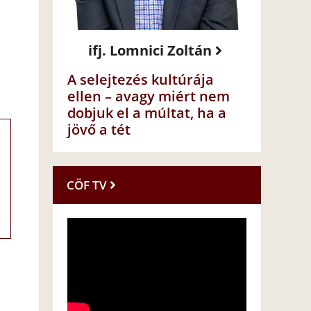
ifj. Lomnici Zoltán
A selejtezés kultúrája
ellen – avagy miért nem
dobjuk el a múltat, ha a
jövő a tét
CÖF TV