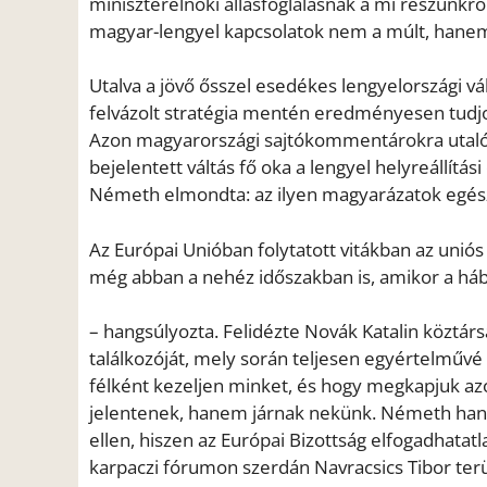
miniszterelnöki állásfoglalásnak a mi részünkről 
magyar-lengyel kapcsolatok nem a múlt, hanem
Utalva a jövő ősszel esedékes lengyelországi v
felvázolt stratégia mentén eredményesen tudjon
Azon magyarországi sajtókommentárokra utaló k
bejelentett váltás fő oka a lengyel helyreállítá
Németh elmondta: az ilyen magyarázatok egés
Az Európai Unióban folytatott vitákban az unió
még abban a nehéz időszakban is, amikor a hábor
– hangsúlyozta. Felidézte Novák Katalin köztárs
találkozóját, mely során teljesen egyértelművé
félként kezeljen minket, és hogy megkapjuk 
jelentenek, hanem járnak nekünk. Németh hangs
ellen, hiszen az Európai Bizottság elfogadhatatl
karpaczi fórumon szerdán Navracsics Tibor terüle