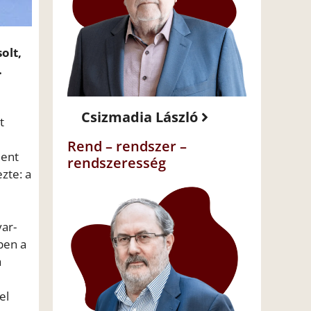
olt,
.
Csizmadia László
t
Rend – rendszer –
lent
rendszeresség
zte: a
ar-
pen a
a
el