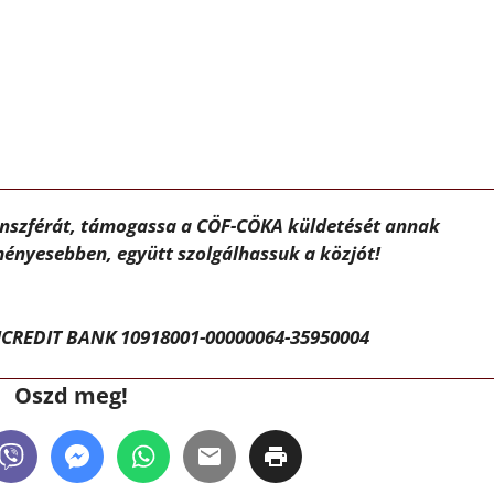
ánszférát, támogassa a CÖF-CÖKA küldetését annak
ényesebben, együtt szolgálhassuk a közjót!
CREDIT BANK 10918001-00000064-35950004
Oszd meg!