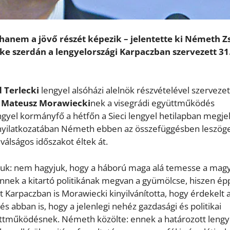
anem a jövő részét képezik – jelentette ki Németh Zs
ke szerdán a lengyelországi Karpaczban szervezett 31
 Terlecki
lengyel alsóházi alelnök részvételével szervezet
e
Mateusz Morawiecki
nek a visegrádi együttműködés
ngyel kormányfő a hétfőn a Sieci lengyel hetilapban megje
 nyilatkozatában Németh ebben az összefüggésben leszöge
álságos időszakot éltek át.
tuk: nem hagyjuk, hogy a háború maga alá temesse a magy
 ennek a kitartó politikának megvan a gyümölcse, hiszen ép
 Karpaczban is Morawiecki kinyilvánította, hogy érdekelt 
 abban is, hogy a jelenlegi nehéz gazdasági és politikai
yüttműködésnek. Németh közölte: ennek a határozott lengy