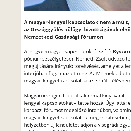
A magyar-lengyel kapcsolatok nem a múlt, h
az Országgyűlés külügyi bizottságának elnö
Nemzetközi Gazdasági Fórumon.
A lengyel-magyar kapcsolatokról szóló,
Ryszard
pódiumbeszélgetésen Németh Zsolt üdvözölt
megújítására irányuló törekvését, amelyet a le
interjúban fogalmazott meg. Az MTI-nek adott
magyar-lengyel kapcsolatok az elmúlt félévben v
Magyarországon több alkalommal kinyilvánítot
lengyel kapcsolatokat – tette hozzá. Úgy látta:
karpaczi fórumot megelőző interjúban, valamint
magyar-lengyel kapcsolatok megerősítésében, és
helyzetben új lendületet adjon a visegrádi eg