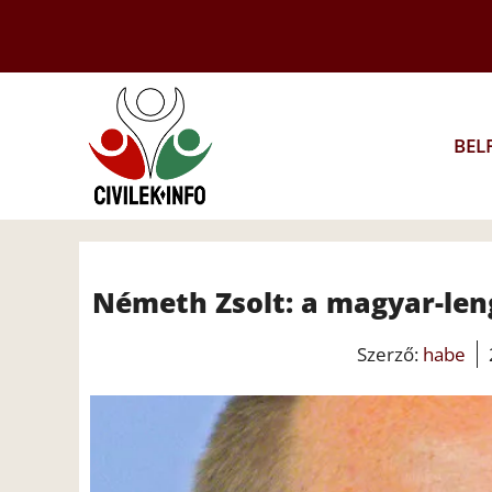
Kilépés
a
tartalomba
BEL
Németh Zsolt: a magyar-leng
Szerző:
habe