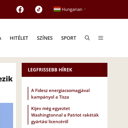
Hungarian
▼
A
HITÉLET
SZÍNES
SPORT
LEGFRISSEBB HÍREK
ezik
A Fidesz energiacsomagjával
kampányol a Tisza
Kijev még egyeztet
Washingtonnal a Patriot rakéták
gyártási licencéről