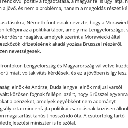
rendkívül pozitív a fogadtatása, a magyar fél is úgy látja, 
 a jövő, és nem a probléma, hanem a megoldás részét ké
álasztásokra, Németh fontosnak nevezte, hogy a Morawiecki
 fellépni az a politikai tábor, amely ma Lengyelországot v
érdésre reagálva, amelyek szerint a Morawiecki által
si eszközök kifizetésének akadályozása Brüsszel részéről,
zen nevetségesek.
s frontokon Lengyelország és Magyarország vállvetve küzd
ú miatt voltak vitás kérdések, és ez a jövőben is így lesz
asági elnök és Andrzej Duda lengyel elnök májusi varsói
 vált: közösen fognak fellépni azért, hogy Brüsszel egyenr
azokat a pénzeket, amelyek egyébként nem adományt
úlyozta: mindenfajta politikai zsarolásnak közösen állun
an magatartást tanúsít hosszú idő óta. A csütörtökig tartó
tfejlesztési miniszter is felszólal.