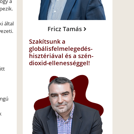
hogy a
pezik.
 által
Fricz Tamás
ezeti.
Szakítsunk a
globálisfelmelegedés-
hisztériával és a szén-
dioxid-ellenességgel!
ött
angú
k