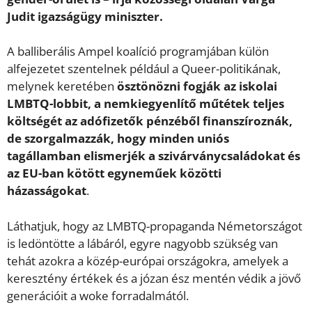
Judit igazságügy miniszter.
A balliberális Ampel koalíció programjában külön
alfejezetet szentelnek például a Queer-politikának,
melynek keretében
ösztönözni fogják az iskolai
LMBTQ-lobbit, a nemkiegyenlítő műtétek teljes
költségét az adófizetők pénzéből finanszíroznák,
de szorgalmazzák, hogy minden uniós
tagállamban elismerjék a szivárványcsaládokat és
az EU-ban kötött egyneműek közötti
házasságokat
.
Láthatjuk, hogy az LMBTQ-propaganda Németországot
is ledöntötte a lábáról, egyre nagyobb szükség van
tehát azokra a közép-európai országokra, amelyek a
keresztény értékek és a józan ész mentén védik a jövő
generációit a woke forradalmától.