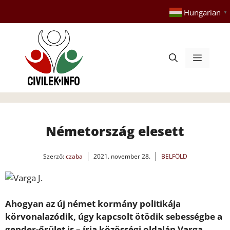
Kilépés
Hungarian
▼
a
tartalomba
Menü
Németország elesett
Szerző:
czaba
2021. november 28.
BELFÖLD
Ahogyan az új német kormány politikája
körvonalazódik, úgy kapcsolt ötödik sebességbe a
gender-őrület is – írja közösségi oldalán Varga