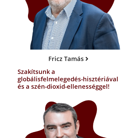
Fricz Tamás
Szakítsunk a
globálisfelmelegedés-hisztériával
és a szén-dioxid-ellenességgel!