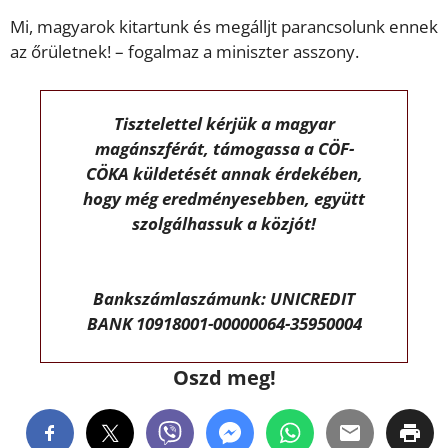
Mi, magyarok kitartunk és megálljt parancsolunk ennek
az őrületnek! – fogalmaz a miniszter asszony.
Tisztelettel kérjük a magyar
magánszférát, támogassa a CÖF-
CÖKA küldetését annak érdekében,
hogy még eredményesebben, együtt
szolgálhassuk a közjót!
Bankszámlaszámunk: UNICREDIT
BANK 10918001-00000064-35950004
Oszd meg!