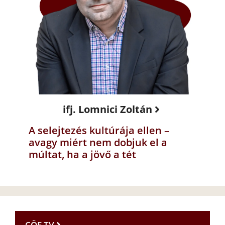
ifj. Lomnici Zoltán
A selejtezés kultúrája ellen –
avagy miért nem dobjuk el a
múltat, ha a jövő a tét
CÖF TV