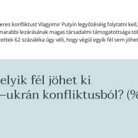
res konfliktust Vlagyimir Putyin legyőzéséig folytatni kell,
marabbi lezárásának magas társadalmi támogatottsága t
ttek 62 százaléka úgy véli, hogy végül egyik fél sem jöhet