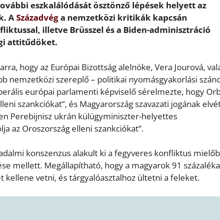
ovábbi eszkalálódását ösztönző lépések helyett az
k. A
Századvég
a nemzetközi kritikák kapcsán
iktussal, illetve Brüsszel és a Biden-adminisztráció
gi attitűdöket.
ra, hogy az Európai Bizottság alelnöke, Vera Jourová, va
b nemzetközi szereplő – politikai nyomásgyakorlási szán
liberális európai parlamenti képviselő sérelmezte, hogy Or
leni szankciókat”, és Magyarország szavazati jogának elvé
hen Perebijnisz ukrán külügyminiszter-helyettes
lja az Oroszország elleni szankciókat”.
adalmi konszenzus alakult ki a fegyveres konfliktus mielőb
ése mellett. Megállapítható, hogy a magyarok 91 százaléka
kellene vetni, és tárgyalóasztalhoz ültetni a feleket.