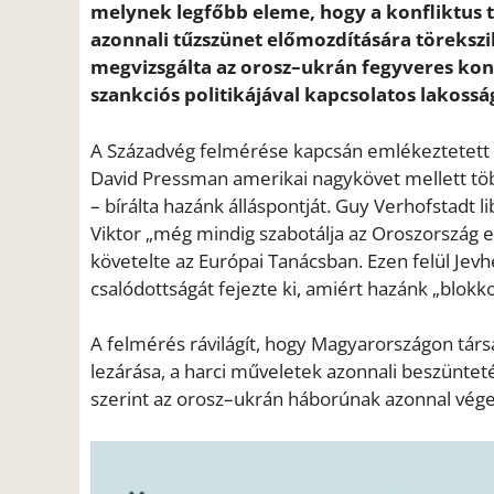
melynek legfőbb eleme, hogy a konfliktus t
azonnali tűzszünet előmozdítására törekszi
megvizsgálta az orosz–ukrán fegyveres konfl
szankciós politikájával kapcsolatos lakossá
A Századvég felmérése kapcsán emlékeztetett ar
David Pressman amerikai nagykövet mellett töb
– bírálta hazánk álláspontját. Guy Verhofstadt 
Viktor „még mindig szabotálja az Oroszország el
követelte az Európai Tanácsban. Ezen felül Jev
csalódottságát fejezte ki, amiért hazánk „blokko
A felmérés rávilágít, hogy Magyarországon társ
lezárása, a harci műveletek azonnali beszüntet
szerint az orosz–ukrán háborúnak azonnal véget 