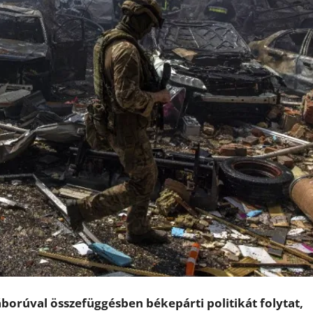
rúval összefüggésben békepárti politikát folytat,