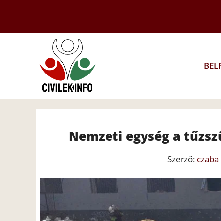
Kilépés
a
tartalomba
BEL
Nemzeti egység a tűzsz
Szerző:
czaba