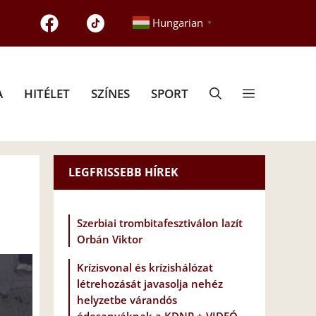
Hungarian
▼
A
HITÉLET
SZÍNES
SPORT
LEGFRISSEBB HÍREK
Szerbiai trombitafesztiválon lazít
Orbán Viktor
Krízisvonal és krízishálózat
létrehozását javasolja nehéz
helyzetbe várandós