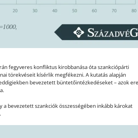
rán fegyveres konfliktus kirobbanása óta szankciópárti
nai törekvéseit kísérlik megfékezni. A kutatás alapján
 eddigiekben bevezetett büntetőintézkedéseket – azok ere
a.
ogy a bevezetett szankciók összességében inkább károkat
.