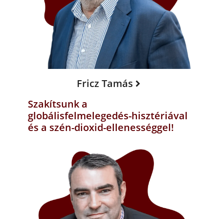
Fricz Tamás
Szakítsunk a
globálisfelmelegedés-hisztériával
és a szén-dioxid-ellenességgel!