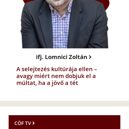
ifj. Lomnici Zoltán
A selejtezés kultúrája ellen –
avagy miért nem dobjuk el a
múltat, ha a jövő a tét
CÖF TV