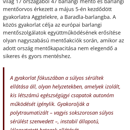
világ 17 országából 47 barlangi mentő és barlangi
mentőorvos érkezett a május 5-én kezdődött
gyakorlatra Aggtelekre, a Baradla-barlangba. A
közös gyakorlat célja az európai barlangi
mentőszolgálatok együttműködésének erősítése
olyan nagyszabású mentőakciók során, amikor az
adott ország mentőkapacitása nem elegendő a
sikeres és gyors mentéshez.
A gyakorlat fókuszában a súlyos sérültek
ellátása áll, olyan helyzetekben, amelyek izolált,
kis létszámú egészségügyi csapatok autonóm
működését igénylik. Gyakorolják a
polytraumatizált – vagyis sokszorosan súlyos
sérülést szenvedett –, instabil állapotú,