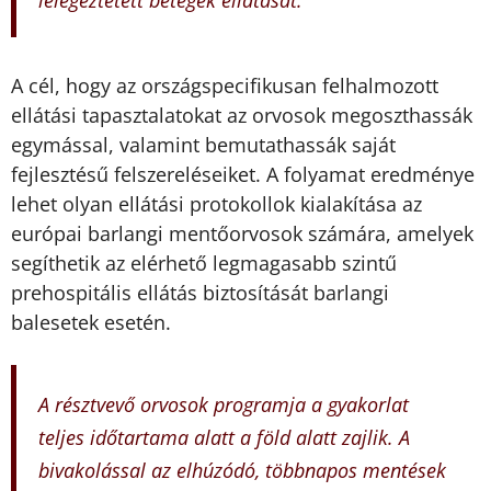
lélegeztetett betegek ellátását.
A cél, hogy az országspecifikusan felhalmozott
ellátási tapasztalatokat az orvosok megoszthassák
egymással, valamint bemutathassák saját
fejlesztésű felszereléseiket. A folyamat eredménye
lehet olyan ellátási protokollok kialakítása az
európai barlangi mentőorvosok számára, amelyek
segíthetik az elérhető legmagasabb szintű
prehospitális ellátás biztosítását barlangi
balesetek esetén.
A résztvevő orvosok programja a gyakorlat
teljes időtartama alatt a föld alatt zajlik. A
bivakolással az elhúzódó, többnapos mentések