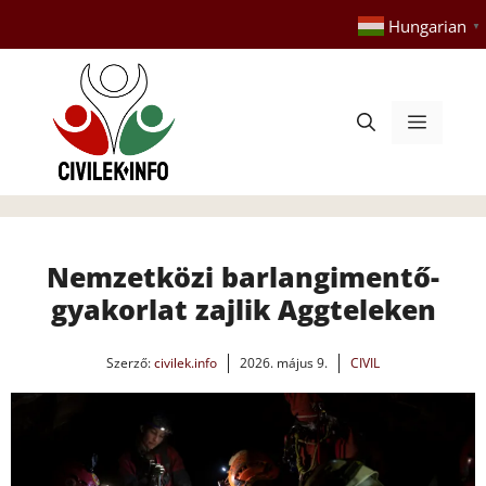
Kilépés
Hungarian
▼
a
tartalomba
Menü
Nemzetközi barlangimentő-
gyakorlat zajlik Aggteleken
Szerző:
civilek.info
2026. május 9.
CIVIL