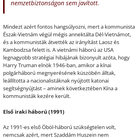
nemzetbiztonságon sem javított.
Mindezt azért fontos hangsúlyozni, mert a kommunista
Észak-Vietnám végül mégis annektálta Dél-Vietnámot,
és a kommunisták átvették az irányítást Laosz és
Kambodzsa felett is. A vietnámi háború az USA
legnagyobb stratégiai hibájának bizonyult azóta, hogy
Harry Truman elnök 1946-ban, amikor a kínai
polgárháború megnyerésének küszöbén álltak,
leállította a nacionalistáknak nyújtott katonai
segítségnyújtást – aminek következtében Kína a
kommunisták kezére került.
Első iraki háború (1991)
Az 1991-es első Öböl-háború szükségtelen volt,
nemcsak azért, mert Szaddám Huszein nem