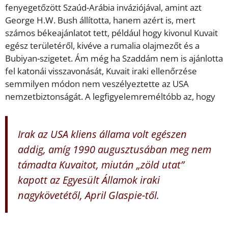
fenyegetőzött Szaúd-Arábia inváziójával, amint azt
George H.W. Bush állította, hanem azért is, mert
számos békeajánlatot tett, például hogy kivonul Kuvait
egész területéről, kivéve a rumalia olajmezőt és a
Bubiyan-szigetet. Ám még ha Szaddám nem is ajánlotta
fel katonái visszavonását, Kuvait iraki ellenőrzése
semmilyen módon nem veszélyeztette az USA
nemzetbiztonságát. A legfigyelemreméltóbb az, hogy
Irak az USA kliens állama volt egészen
addig, amíg 1990 augusztusában meg nem
támadta Kuvaitot, miután „zöld utat”
kapott az Egyesült Államok iraki
nagykövetétől, April Glaspie-től.