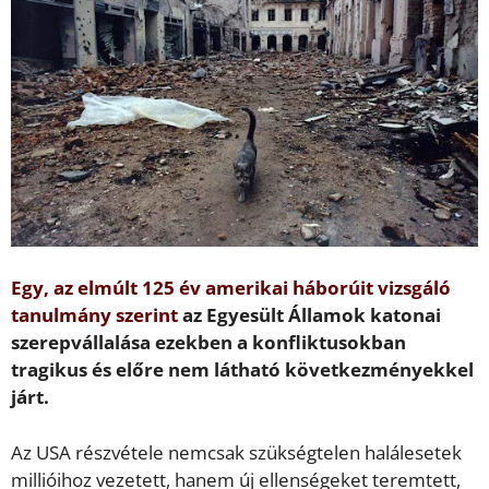
Egy, az elmúlt 125 év amerikai háborúit vizsgáló
tanulmány szerint
az Egyesült Államok katonai
szerepvállalása ezekben a konfliktusokban
tragikus és előre nem látható következményekkel
járt.
Az USA részvétele nemcsak szükségtelen halálesetek
millióihoz vezetett, hanem új ellenségeket teremtett,