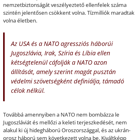
nemzetbiztonságát veszélyeztető ellenfelek száma
szintén jelentősen csökkent volna. Tízmilliók maradtak
volna életben.
Az USA és a NATO agressziós háborúi
Jugoszlávia, Irak, Szíria és Líbia ellen
kétségtelenül cáfolják a NATO azon
állítását, amely szerint magát pusztán
védelmi szövetségként definiálja, támadó
célok nélkül.
Továbbá amennyiben a NATO nem bombázza le
Jugoszláviát és mellőzi a keleti terjeszkedését, nem
alakul ki új hidegháború Oroszországgal, és az ukrán-
orosz háború sem következett volna be. Kiváltképp