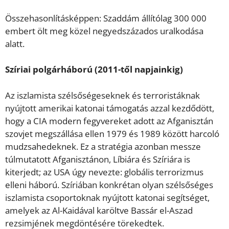
Összehasonlításképpen: Szaddám állítólag 300 000
embert ölt meg közel negyedszázados uralkodása
alatt.
Szíriai polgárháború (2011-től napjainkig)
Az iszlamista szélsőségeseknek és terroristáknak
nyújtott amerikai katonai támogatás azzal kezdődött,
hogy a CIA modern fegyvereket adott az Afganisztán
szovjet megszállása ellen 1979 és 1989 között harcoló
mudzsahedeknek. Ez a stratégia azonban messze
túlmutatott Afganisztánon, Líbiára és Szíriára is
kiterjedt; az USA úgy nevezte: globális terrorizmus
elleni háború. Szíriában konkrétan olyan szélsőséges
iszlamista csoportoknak nyújtott katonai segítséget,
amelyek az Al-Kaidával karöltve Bassár el-Aszad
rezsimjének megdöntésére törekedtek.