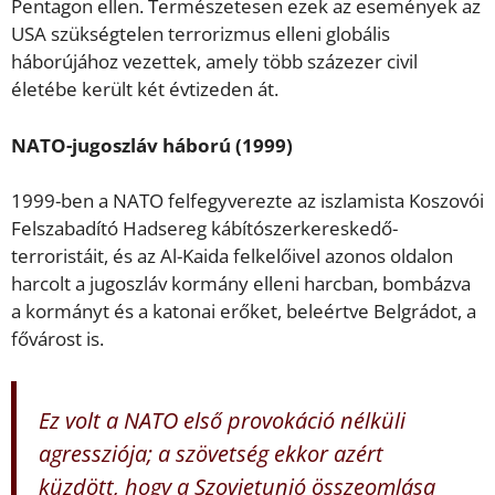
Pentagon ellen. Természetesen ezek az események az
USA szükségtelen terrorizmus elleni globális
háborújához vezettek, amely több százezer civil
életébe került két évtizeden át.
NATO-jugoszláv háború (1999)
1999-ben a NATO felfegyverezte az iszlamista Koszovói
Felszabadító Hadsereg kábítószerkereskedő-
terroristáit, és az Al-Kaida felkelőivel azonos oldalon
harcolt a jugoszláv kormány elleni harcban, bombázva
a kormányt és a katonai erőket, beleértve Belgrádot, a
fővárost is.
Ez volt a NATO első provokáció nélküli
agressziója; a szövetség ekkor azért
küzdött, hogy a Szovjetunió összeomlása