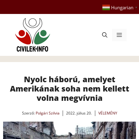
Kilépés
Hungarian
▼
a
tartalomba
Menü
Nyolc háború, amelyet
Amerikának soha nem kellett
volna megvívnia
Szerző:
Polgári Szilvia
2022. július 20.
VÉLEMÉNY