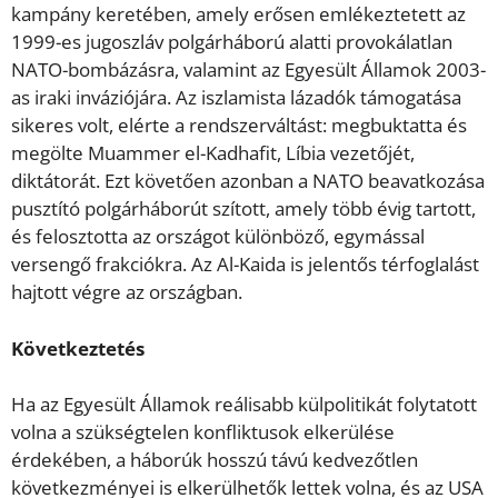
kampány keretében, amely erősen emlékeztetett az
1999-es jugoszláv polgárháború alatti provokálatlan
NATO-bombázásra, valamint az Egyesült Államok 2003-
as iraki inváziójára. Az iszlamista lázadók támogatása
sikeres volt, elérte a rendszerváltást: megbuktatta és
megölte Muammer el-Kadhafit, Líbia vezetőjét,
diktátorát. Ezt követően azonban a NATO beavatkozása
pusztító polgárháborút szított, amely több évig tartott,
és felosztotta az országot különböző, egymással
versengő frakciókra. Az Al-Kaida is jelentős térfoglalást
hajtott végre az országban.
Következtetés
Ha az Egyesült Államok reálisabb külpolitikát folytatott
volna a szükségtelen konfliktusok elkerülése
érdekében, a háborúk hosszú távú kedvezőtlen
következményei is elkerülhetők lettek volna, és az USA