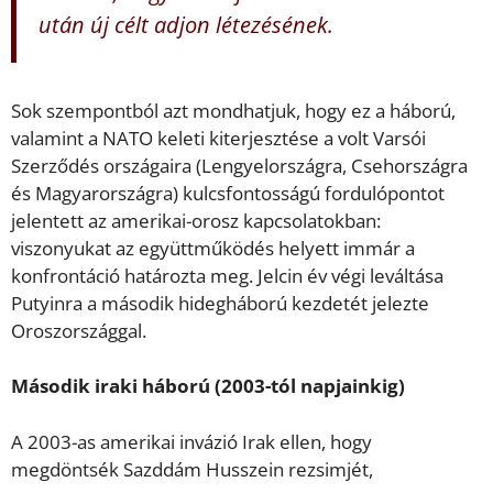
után új célt adjon létezésének.
Sok szempontból azt mondhatjuk, hogy ez a háború,
valamint a NATO keleti kiterjesztése a volt Varsói
Szerződés országaira (Lengyelországra, Csehországra
és Magyarországra) kulcsfontosságú fordulópontot
jelentett az amerikai-orosz kapcsolatokban:
viszonyukat az együttműködés helyett immár a
konfrontáció határozta meg. Jelcin év végi leváltása
Putyinra a második hidegháború kezdetét jelezte
Oroszországgal.
Második iraki háború (2003-tól napjainkig)
A 2003-as amerikai invázió Irak ellen, hogy
megdöntsék Sazddám Husszein rezsimjét,