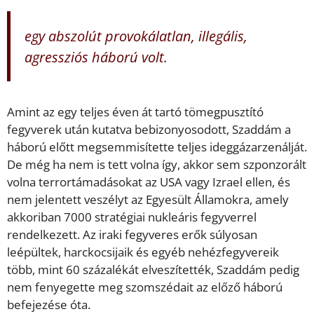
egy abszolút provokálatlan, illegális,
agressziós háború volt.
Amint az egy teljes éven át tartó tömegpusztító
fegyverek után kutatva bebizonyosodott, Szaddám a
háború előtt megsemmisítette teljes ideggázarzenálját.
De még ha nem is tett volna így, akkor sem szponzorált
volna terrortámadásokat az USA vagy Izrael ellen, és
nem jelentett veszélyt az Egyesült Államokra, amely
akkoriban 7000 stratégiai nukleáris fegyverrel
rendelkezett. Az iraki fegyveres erők súlyosan
leépültek, harckocsijaik és egyéb nehézfegyvereik
több, mint 60 százalékát elveszítették, Szaddám pedig
nem fenyegette meg szomszédait az előző háború
befejezése óta.