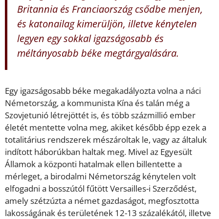
Britannia és Franciaország csődbe menjen,
és katonailag kimerüljön, illetve kénytelen
legyen egy sokkal igazságosabb és
méltányosabb béke megtárgyalására.
Egy igazságosabb béke megakadályozta volna a náci
Németország, a kommunista Kína és talán még a
Szovjetunió létrejöttét is, és több százmillió ember
életét mentette volna meg, akiket később épp ezek a
totalitárius rendszerek mészároltak le, vagy az általuk
indított háborúkban haltak meg. Mivel az Egyesült
Államok a központi hatalmak ellen billentette a
mérleget, a birodalmi Németország kénytelen volt
elfogadni a bosszútól fűtött Versailles-i Szerződést,
amely szétzúzta a német gazdaságot, megfosztotta
lakosságának és területének 12-13 százalékától, illetve