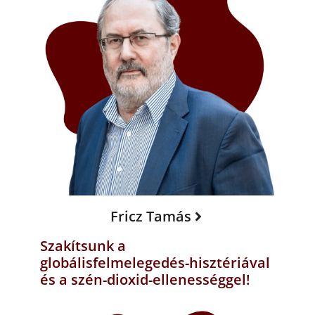
Fricz Tamás
Szakítsunk a
globálisfelmelegedés-hisztériával
és a szén-dioxid-ellenességgel!