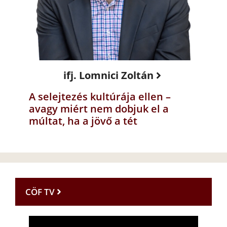
ifj. Lomnici Zoltán
A selejtezés kultúrája ellen –
avagy miért nem dobjuk el a
múltat, ha a jövő a tét
CÖF TV