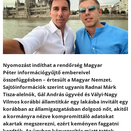
Nyomozást indíthat a rendőrség Magyar
Péter információgyűjtő embereivel
összefüggésben – értesült a Magyar Nemzet.
Sajtóinformációk szerint ugyanis Radnai Márk
Tisza-alelnök, Gál András ügyvéd és Vályi-Nagy
Vilmos korábbi államtitkár egy lakásba invitált egy
korábban az államigazgatásban dolgozó nőt, akitől
a kormányra nézve kompromittáló adatokat
akartak megszerezni, ezért keményen faggatni
kezdték. Az ügyben kényszerítés miatt tettek