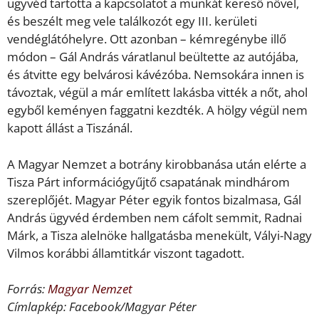
ügyvéd tartotta a kapcsolatot a munkát kereső nővel,
és beszélt meg vele találkozót egy III. kerületi
vendéglátóhelyre. Ott azonban – kémregénybe illő
módon – Gál András váratlanul beültette az autójába,
és átvitte egy belvárosi kávézóba. Nemsokára innen is
távoztak, végül a már említett lakásba vitték a nőt, ahol
egyből keményen faggatni kezdték. A hölgy végül nem
kapott állást a Tiszánál.
A Magyar Nemzet a botrány kirobbanása után elérte a
Tisza Párt információgyűjtő csapatának mindhárom
szereplőjét. Magyar Péter egyik fontos bizalmasa, Gál
András ügyvéd érdemben nem cáfolt semmit, Radnai
Márk, a Tisza alelnöke hallgatásba menekült, Vályi-Nagy
Vilmos korábbi államtitkár viszont tagadott.
Forrás:
Magyar Nemzet
Címlapkép: Facebook/Magyar Péter