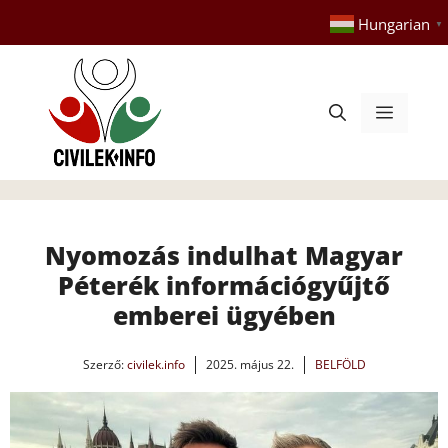
Kilépés
Hungarian
▼
a
tartalomba
Menü
Nyomozás indulhat Magyar
Péterék információgyűjtő
emberei ügyében
Szerző:
civilek.info
2025. május 22.
BELFÖLD