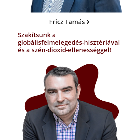
Fricz Tamás
Szakítsunk a
globálisfelmelegedés-hisztériával
és a szén-dioxid-ellenességgel!