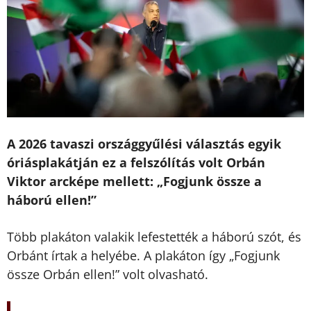
A 2026 tavaszi országgyűlési választás egyik
óriásplakátján ez a felszólítás volt Orbán
Viktor arcképe mellett: „Fogjunk össze a
háború ellen!”
Több plakáton valakik lefestették a háború szót, és
Orbánt írtak a helyébe. A plakáton így „Fogjunk
össze Orbán ellen!” volt olvasható.