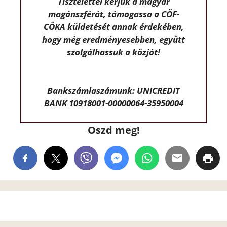
Tisztelettel kérjük a magyar
magánszférát, támogassa a CÖF-
CÖKA küldetését annak érdekében,
hogy még eredményesebben, együtt
szolgálhassuk a közjót!
Bankszámlaszámunk: UNICREDIT
BANK 10918001-00000064-35950004
Oszd meg!