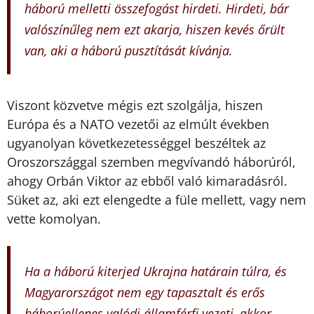
háború melletti összefogást hirdeti. Hirdeti, bár
valószínűleg nem ezt akarja, hiszen kevés őrült
van, aki a háború pusztítását kívánja.
Viszont közvetve mégis ezt szolgálja, hiszen
Európa és a NATO vezetői az elmúlt években
ugyanolyan következetességgel beszéltek az
Oroszországgal szemben megvívandó háborúról,
ahogy Orbán Viktor az ebből való kimaradásról.
Süket az, aki ezt elengedte a füle mellett, vagy nem
vette komolyan.
Ha a háború kiterjed Ukrajna határain túlra, és
Magyarországot nem egy tapasztalt és erős
háborúellenes valódi államférfi vezeti, akkor