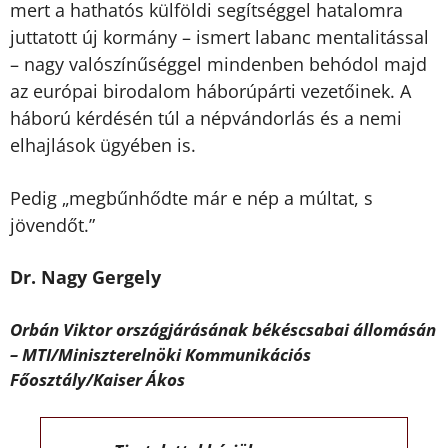
mert a hathatós külföldi segítséggel hatalomra
juttatott új
kormány – ismert labanc mentalitással
– nagy valószínűséggel mindenben behódol
majd
az európai birodalom háborúpárti vezetőinek. A
háború kérdésén túl a
népvándorlás és a nemi
elhajlások ügyében is.
Pedig „megbűnhődte már e nép a múltat, s
jövendőt.”
Dr. Nagy Gergely
Orbán Viktor országjárásának békéscsabai állomásán
– MTI/Miniszterelnöki Kommunikációs
Főosztály/Kaiser Ákos