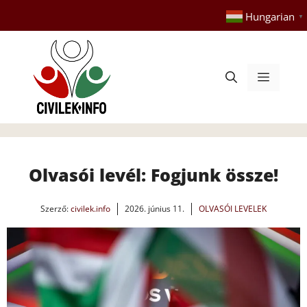
Kilépés
Hungarian
▼
a
tartalomba
Menü
Olvasói levél: Fogjunk össze!
Szerző:
civilek.info
2026. június 11.
OLVASÓI LEVELEK