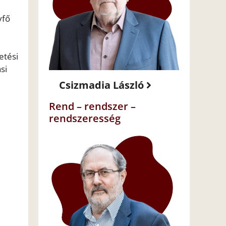
yfő
etési
si
Csizmadia László
Rend – rendszer –
rendszeresség