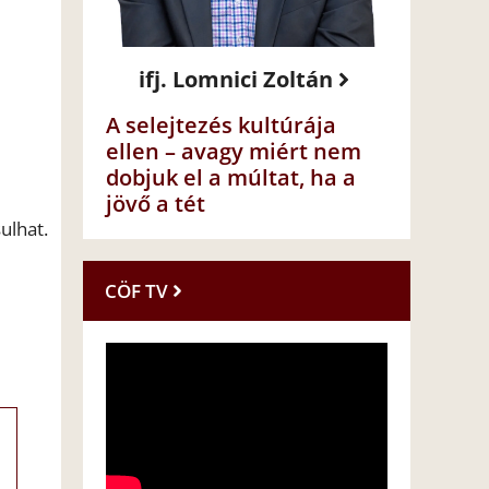
ifj. Lomnici Zoltán
A selejtezés kultúrája
ellen – avagy miért nem
dobjuk el a múltat, ha a
jövő a tét
ulhat.
CÖF TV