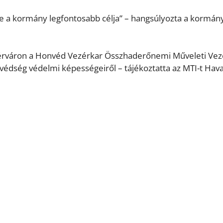
 a kormány legfontosabb célja” – hangsúlyozta a kormán
hérváron a Honvéd Vezérkar Összhaderőnemi Műveleti Vez
védség védelmi képességeiről – tájékoztatta az MTI-t Hava