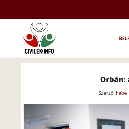
Kilépés
a
tartalomba
BEL
Orbán: 
Szerző:
habe