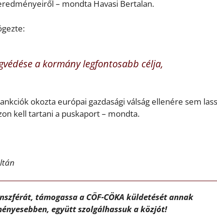
 eredményeiről – mondta Havasi Bertalan.
ögezte:
védése a kormány legfontosabb célja,
zankciók okozta európai gazdasági válság ellenére sem lass
on kell tartani a puskaport – mondta.
oltán
ánszférát, támogassa a CÖF-CÖKA küldetését annak
ényesebben, együtt szolgálhassuk a közjót!