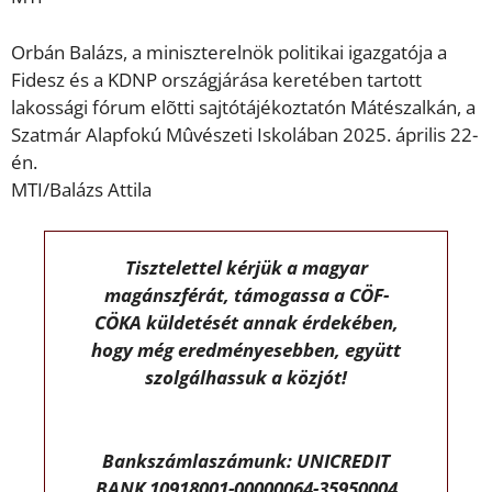
Orbán Balázs, a miniszterelnök politikai igazgatója a
Fidesz és a KDNP országjárása keretében tartott
lakossági fórum elõtti sajtótájékoztatón Mátészalkán, a
Szatmár Alapfokú Mûvészeti Iskolában 2025. április 22-
én.
MTI/Balázs Attila
Tisztelettel kérjük a magyar
magánszférát, támogassa a CÖF-
CÖKA küldetését annak érdekében,
hogy még eredményesebben, együtt
szolgálhassuk a közjót!
Bankszámlaszámunk: UNICREDIT
BANK 10918001-00000064-35950004