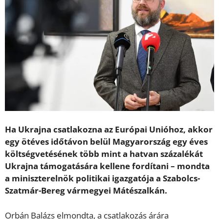
Ha Ukrajna csatlakozna az Európai Unióhoz, akkor
egy ötéves időtávon belül Magyarország egy éves
költségvetésének több mint a hatvan százalékát
Ukrajna támogatására kellene fordítani – mondta
a miniszterelnök politikai igazgatója a Szabolcs-
Szatmár-Bereg vármegyei Mátészalkán.
Orbán Balázs elmondta, a csatlakozás árára