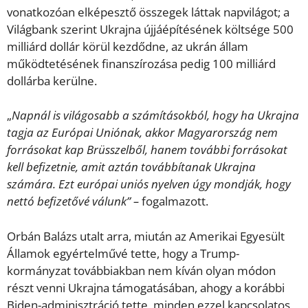
vonatkozóan elképesztő összegek láttak napvilágot; a
Világbank szerint Ukrajna újjáépítésének költsége 500
milliárd dollár körül kezdődne, az ukrán állam
működtetésének finanszírozása pedig 100 milliárd
dollárba kerülne.
„
Napnál is világosabb a számításokból, hogy ha Ukrajna
tagja az Európai Uniónak, akkor Magyarország nem
forrásokat kap Brüsszelből, hanem további forrásokat
kell befizetnie, amit aztán továbbítanak Ukrajna
számára. Ezt európai uniós nyelven úgy mondják, hogy
nettó befizetővé válunk” –
fogalmazott.
Orbán Balázs utalt arra, miután az Amerikai Egyesült
Államok egyértelművé tette, hogy a Trump-
kormányzat továbbiakban nem kíván olyan módon
részt venni Ukrajna támogatásában, ahogy a korábbi
Biden-adminisztráció tette, minden ezzel kapcsolatos