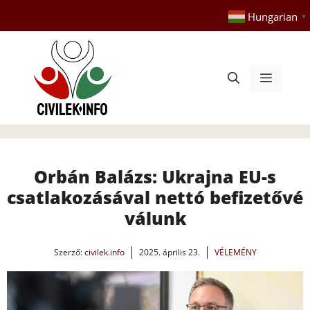
Kilépés
Hungarian
▼
a
tartalomba
Menü
Orbán Balázs: Ukrajna EU-s
csatlakozásával nettó befizetővé
válunk
Szerző:
civilek.info
2025. április 23.
VÉLEMÉNY