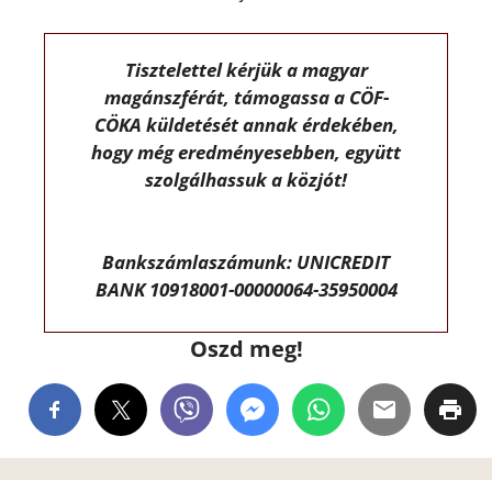
Tisztelettel kérjük a magyar
magánszférát, támogassa a CÖF-
CÖKA küldetését annak érdekében,
hogy még eredményesebben, együtt
szolgálhassuk a közjót!
Bankszámlaszámunk: UNICREDIT
BANK 10918001-00000064-35950004
Oszd meg!