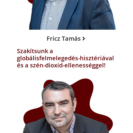
Fricz Tamás
Szakítsunk a
globálisfelmelegedés-hisztériával
és a szén-dioxid-ellenességgel!