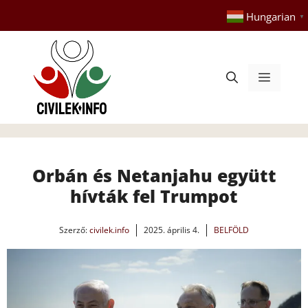
Kilépés
Hungarian
▼
a
tartalomba
Menü
Orbán és Netanjahu együtt
hívták fel Trumpot
Szerző:
civilek.info
2025. április 4.
BELFÖLD