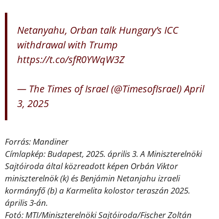
Netanyahu, Orban talk Hungary’s ICC
withdrawal with Trump
https://t.co/sfR0YWqW3Z
— The Times of Israel (@TimesofIsrael)
April
3, 2025
Forrás: Mandiner
Címlapkép: Budapest, 2025. április 3. A Miniszterelnöki
Sajtóiroda által közreadott képen Orbán Viktor
miniszterelnök (k) és Benjámin Netanjahu izraeli
kormányfő (b) a Karmelita kolostor teraszán 2025.
április 3-án.
Fotó: MTI/Miniszterelnöki Sajtóiroda/Fischer Zoltán