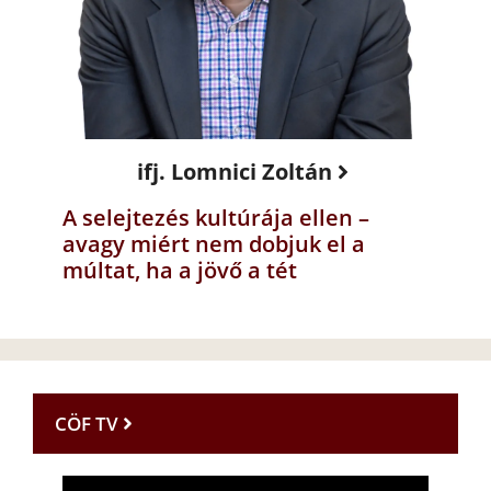
ifj. Lomnici Zoltán
A selejtezés kultúrája ellen –
avagy miért nem dobjuk el a
múltat, ha a jövő a tét
CÖF TV