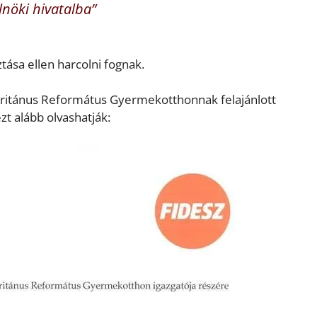
lnöki hivatalba”
ztása ellen harcolni fognak.
ritánus Református Gyermekotthonnak felajánlott
zt alább olvashatják: