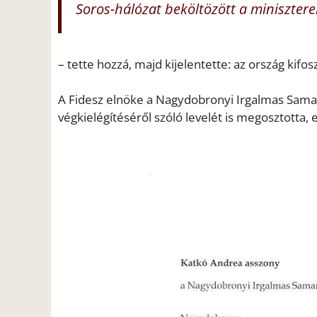
Soros-hálózat beköltözött a minisztere
– tette hozzá, majd kijelentette: az ország kifos
A Fidesz elnöke a Nagydobronyi Irgalmas Sama
végkielégítéséről szóló levelét is megosztotta, e