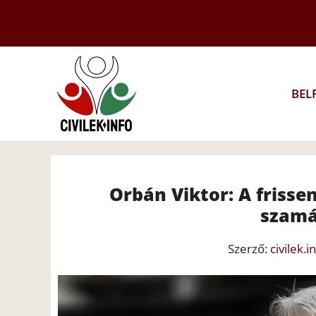
Kilépés
a
tartalomba
BEL
Orbán Viktor: A frisse
szamá
Szerző:
civilek.i