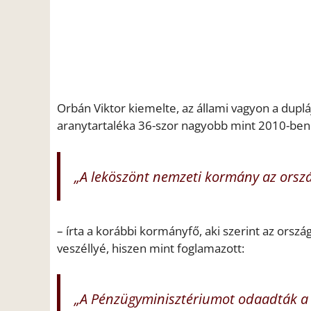
Orbán Viktor kiemelte, az állami vagyon a duplá
aranytartaléka 36-szor nagyobb mint 2010-ben
„A leköszönt nemzeti kormány az orszá
– írta a korábbi kormányfő, aki szerint az orszá
veszéllyé, hiszen mint foglamazott:
„A Pénzügyminisztériumot odaadták a 