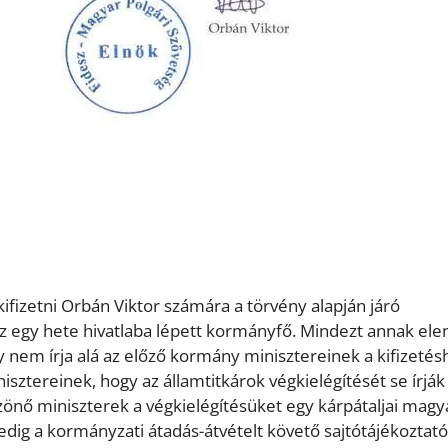
ifizetni Orbán Viktor számára a törvény alapján járó
 az egy hete hivatlaba lépett kormányfő. Mindezt annak ele
 nem írja alá az előző kormány minisztereinek a kifizetés
isztereinek, hogy az államtitkárok végkielégítését se írják 
zönő miniszterek a végkielégítésüket egy kárpátaljai magy
dig a kormányzati átadás-átvételt követő sajtótájékoztat