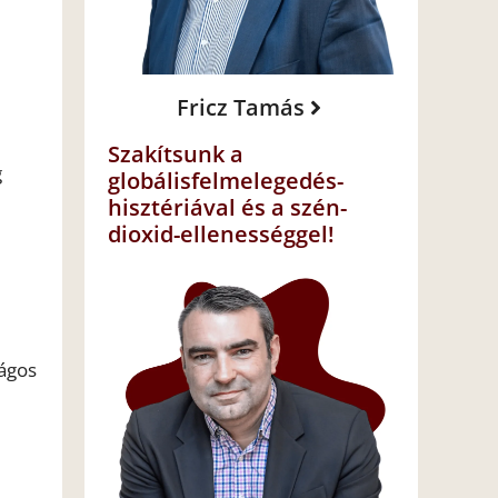
Fricz Tamás
Szakítsunk a
g
globálisfelmelegedés-
hisztériával és a szén-
dioxid-ellenességgel!
ságos