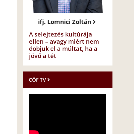
ifj. Lomnici Zoltán
A selejtezés kultúrája
ellen – avagy miért nem
dobjuk el a múltat, ha a
jövő a tét
CÖF TV