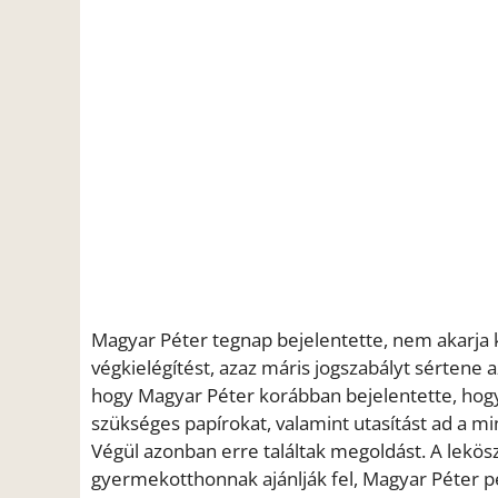
Magyar Péter tegnap bejelentette, nem akarja k
végkielégítést, azaz máris jogszabályt sértene
hogy Magyar Péter korábban bejelentette, hogy
szükséges papírokat, valamint utasítást ad a min
Végül azonban erre találtak megoldást. A lekös
gyermekotthonnak ajánlják fel, Magyar Péter pe