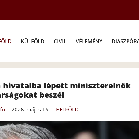
FÖLD
KÜLFÖLD
CIVIL
VÉLEMÉNY
DIASZPÓR
n hivatalba lépett miniszterelnök
rságokat beszél
nfo
2026. május 16.
BELFÖLD