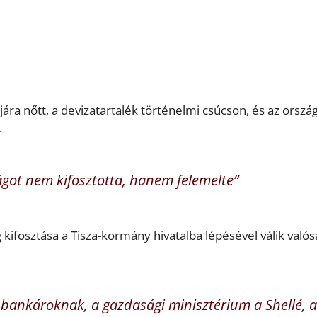
jára nőtt, a devizatartalék történelmi csúcson, és az orszá
.
got nem kifosztotta, hanem felemelte”
g kifosztása a Tisza-kormány hivatalba lépésével válik való
bankároknak, a gazdasági minisztérium a Shellé, a