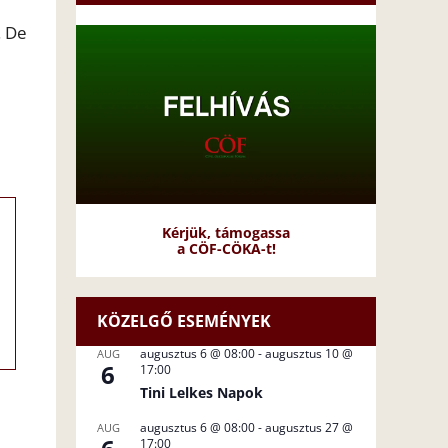
. De
Kérjük, támogassa
a CÖF-CÖKA-t!
KÖZELGŐ ESEMÉNYEK
augusztus 6 @ 08:00
-
augusztus 10 @
AUG
6
17:00
Tini Lelkes Napok
augusztus 6 @ 08:00
-
augusztus 27 @
AUG
17:00