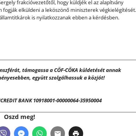
ergely frakcióvezetőtől, hogy küldjék el az alapítvány
fogják elküldeni a leköszönő miniszterek végkielégítését
 államtitkárok is nyilatkozzanak ebben a kérdésben.
ánszférát, támogassa a CÖF-CÖKA küldetését annak
ényesebben, együtt szolgálhassuk a közjót!
CREDIT BANK 10918001-00000064-35950004
Oszd meg!