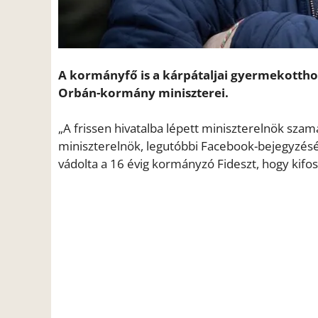
A kormányfő is a kárpátaljai gyermekotthon
Orbán-kormány miniszterei.
„A frissen hivatalba lépett miniszterelnök szam
miniszterelnök, legutóbbi Facebook-bejegyzéséb
vádolta a 16 évig kormányzó Fideszt, hogy kifos