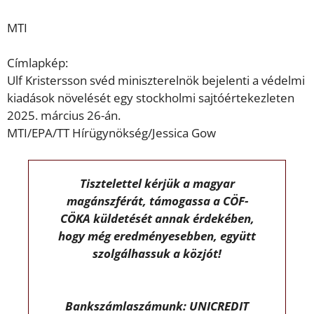
MTI
Címlapkép:
Ulf Kristersson svéd miniszterelnök bejelenti a védelmi
kiadások növelését egy stockholmi sajtóértekezleten
2025. március 26-án.
MTI/EPA/TT Hírügynökség/Jessica Gow
Tisztelettel kérjük a magyar
magánszférát, támogassa a CÖF-
CÖKA küldetését annak érdekében,
hogy még eredményesebben, együtt
szolgálhassuk a közjót!
Bankszámlaszámunk: UNICREDIT