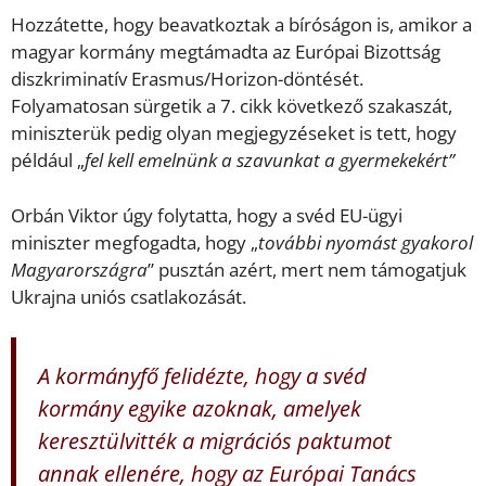
Hozzátette, hogy beavatkoztak a bíróságon is, amikor a
magyar kormány megtámadta az Európai Bizottság
diszkriminatív Erasmus/Horizon-döntését.
Folyamatosan sürgetik a 7. cikk következő szakaszát,
miniszterük pedig olyan megjegyzéseket is tett, hogy
például „
fel kell emelnünk a szavunkat a gyermekekért”
Orbán Viktor úgy folytatta, hogy a svéd EU-ügyi
miniszter megfogadta, hogy „
további nyomást gyakorol
Magyarországra
” pusztán azért, mert nem támogatjuk
Ukrajna uniós csatlakozását.
A kormányfő felidézte, hogy a svéd
kormány egyike azoknak, amelyek
keresztülvitték a migrációs paktumot
annak ellenére, hogy az Európai Tanács