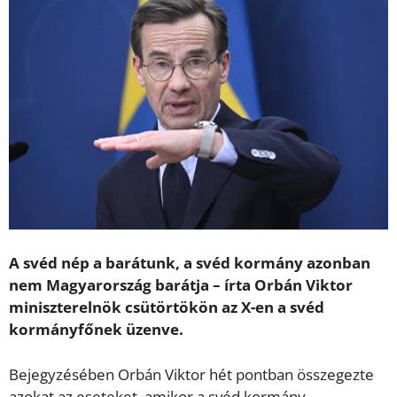
A svéd nép a barátunk, a svéd kormány azonban
nem Magyarország barátja – írta Orbán Viktor
miniszterelnök csütörtökön az X-en a svéd
kormányfőnek üzenve.
Bejegyzésében Orbán Viktor hét pontban összegezte
azokat az eseteket, amikor a svéd kormány