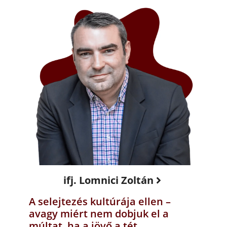
ifj. Lomnici Zoltán
A selejtezés kultúrája ellen –
avagy miért nem dobjuk el a
múltat, ha a jövő a tét