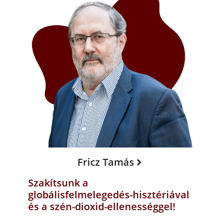
Fricz Tamás
Szakítsunk a
globálisfelmelegedés-hisztériával
és a szén-dioxid-ellenességgel!