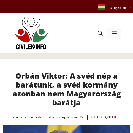
Kilépés
Hungarian
▼
a
tartalomba
Menü
Orbán Viktor: A svéd nép a
barátunk, a svéd kormány
azonban nem Magyarország
barátja
Szerző:
civilek.info
2025. szeptember 19.
KÜLFÖLD
,
KIEMELT