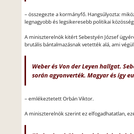
– összegezte a kormányfő. Hangsúlyozta: miközbe
legnagyobb és legsikeresebb politikai közössége
A miniszterelnök kitért Sebestyén József ügyér
brutális bántalmazásnak vetették alá, ami végül
Weber és Von der Leyen hallgat. Seb
során agyonverték. Magyar és így eu
– emlékeztetett Orbán Viktor.
A miniszterelnök szerint ez elfogadhatatlan, e