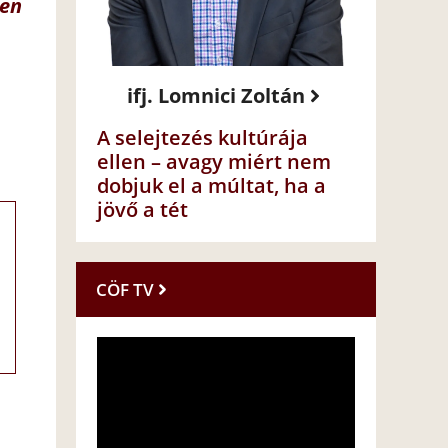
den
ifj. Lomnici Zoltán
A selejtezés kultúrája
ellen – avagy miért nem
dobjuk el a múltat, ha a
jövő a tét
CÖF TV