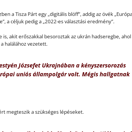
n a Tisza Párt egy „digitális blöff”, addig az övék „Európ
”, a céljuk pedig a „2022-es választási eredmény”.
e is, akit erőszakkal besoroztak az ukrán hadseregbe, ahol
 a halálához vezetett.
estyén Józsefet Ukrajnában a kényszersorozás
rópai uniós állampolgár volt. Mégis hallgatnak
zért megteszik a szükséges lépéseket.