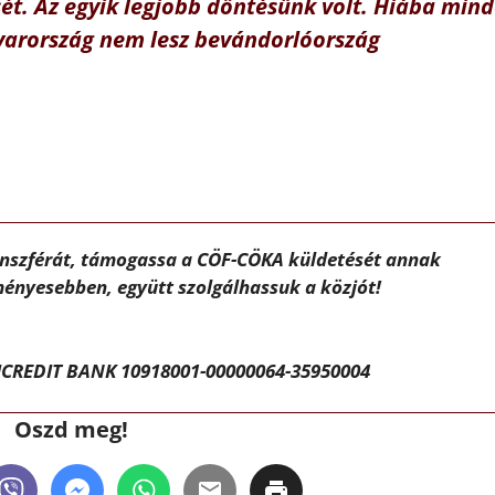
sét. Az egyik legjobb döntésünk volt. Hiába min
yarország nem lesz bevándorlóország
ánszférát, támogassa a CÖF-CÖKA küldetését annak
ényesebben, együtt szolgálhassuk a közjót!
CREDIT BANK 10918001-00000064-35950004
Oszd meg!