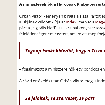
A miniszterelnök a Harcosok Klubjában érté
Orbán Viktor keményen bírálta a Tisza Pártot 
Klubjának küldött – írja az
Index
, melyet a
Magy
pártja „digitális blöff”, az ukrajnai kényszerso
felelőtlenséget emlegetett, ami miatt meg fogj
Tegnap ismét kiderült, hogy a Tisza e
– fogalmazott a miniszterelnök egy bohócos em
A rövid értékelés után Orbán Viktor meg is indok
Se jelöltek, se szervezet, se párt