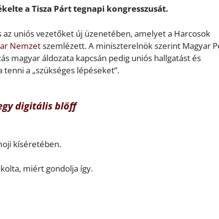
kelte a Tisza Párt tegnapi kongresszusát.
és az uniós vezetőket új üzenetében, amelyet a Harcosok
ar Nemzet
szemlézett. A miniszterelnök szerint Magyar P
rozás magyar áldozata kapcsán pedig uniós hallgatást és
a tenni a „szükséges lépéseket”.
gy digitális blöff
oji kíséretében.
olta, miért gondolja így.