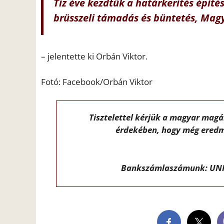
Tíz éve kezdtük a határkerítés építé
brüsszeli támadás és büntetés, Mag
– jelentette ki Orbán Viktor.
Fotó: Facebook/Orbán Viktor
Tisztelettel kérjük a magyar mag
érdekében, hogy még eredm
Bankszámlaszámunk: UNI