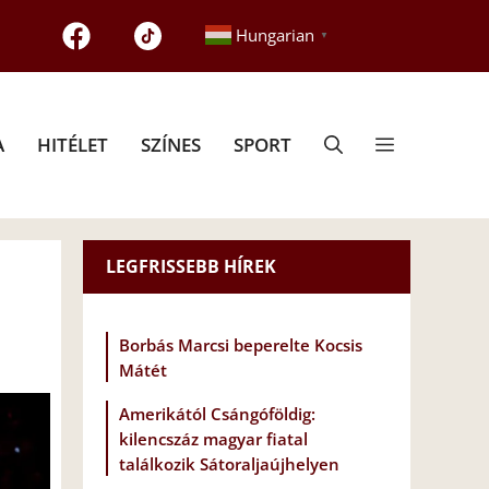
Hungarian
▼
A
HITÉLET
SZÍNES
SPORT
LEGFRISSEBB HÍREK
Borbás Marcsi beperelte Kocsis
Mátét
Amerikától Csángóföldig:
kilencszáz magyar fiatal
találkozik Sátoraljaújhelyen