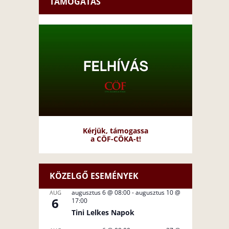
TÁMOGATÁS
Kérjük, támogassa
a CÖF-CÖKA-t!
KÖZELGŐ ESEMÉNYEK
augusztus 6 @ 08:00
-
augusztus 10 @
AUG
6
17:00
Tini Lelkes Napok