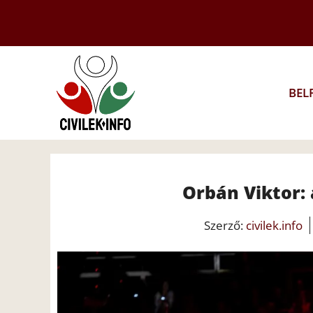
Kilépés
a
tartalomba
BEL
Orbán Viktor: a
Szerző:
civilek.info