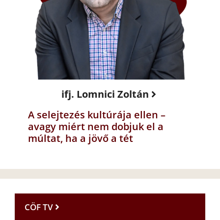
ifj. Lomnici Zoltán
A selejtezés kultúrája ellen –
avagy miért nem dobjuk el a
múltat, ha a jövő a tét
CÖF TV