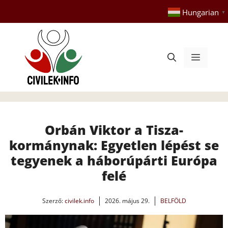
Kilépés
Hungarian
▼
a
tartalomba
Menü
Orbán Viktor a Tisza-
kormánynak: Egyetlen lépést se
tegyenek a háborúpárti Európa
felé
Szerző:
civilek.info
2026. május 29.
BELFÖLD