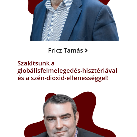
Fricz Tamás
Szakítsunk a
globálisfelmelegedés-hisztériával
és a szén-dioxid-ellenességgel!