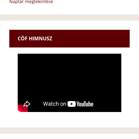
Naptár megtekintése
CÖF HIMNUSZ