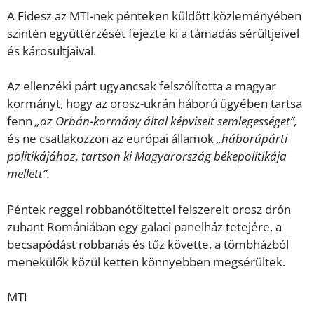
A Fidesz az MTI-nek pénteken küldött közleményében
szintén együttérzését fejezte ki a támadás sérültjeivel
és károsultjaival.
Az ellenzéki párt ugyancsak felszólította a magyar
kormányt, hogy az orosz-ukrán háború ügyében tartsa
fenn
„az Orbán-kormány által képviselt semlegességet”,
és ne csatlakozzon az európai államok
„háborúpárti
politikájához, tartson ki Magyarország békepolitikája
mellett”.
Péntek reggel robbanótöltettel felszerelt orosz drón
zuhant Romániában egy galaci panelház tetejére, a
becsapódást robbanás és tűz követte, a tömbházból
menekülők közül ketten könnyebben megsérültek.
MTI