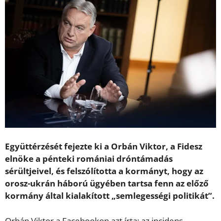
Együttérzését fejezte ki a Orbán Viktor, a Fidesz
elnöke a pénteki romániai dróntámadás
sérültjeivel, és felszólította a kormányt, hogy az
orosz-ukrán háború ügyében tartsa fenn az előző
kormány által kialakított „semlegességi politikát”.
Orbán Viktor a Facebookon azt írta: az incidens