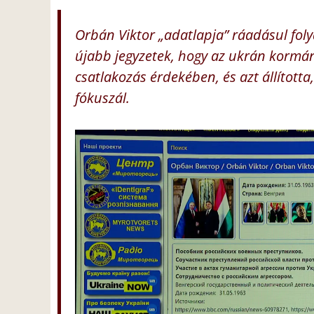
Orbán Viktor „adatlapja” ráadásul foly
újabb jegyzetek, hogy az ukrán kormá
csatlakozás érdekében, és azt állíto
fókuszál.