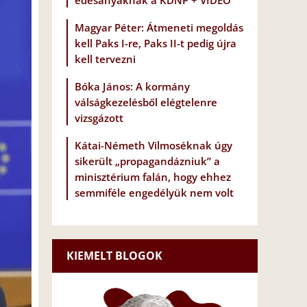
édesanyáknak a KDNP + VIDEÓ
Magyar Péter: Átmeneti megoldás
kell Paks I-re, Paks II-t pedig újra
kell tervezni
Bóka János: A kormány
válságkezelésből elégtelenre
vizsgázott
Kátai-Németh Vilmoséknak úgy
sikerült „propagandázniuk” a
minisztérium falán, hogy ehhez
semmiféle engedélyük nem volt
KIEMELT BLOGOK