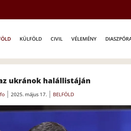
FÖLD
KÜLFÖLD
CIVIL
VÉLEMÉNY
DIASZPÓR
az ukránok halállistáján
nfo
2025. május 17.
BELFÖLD