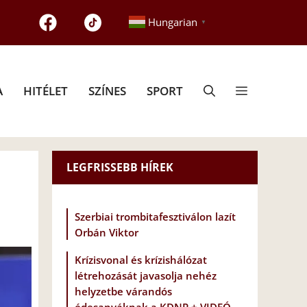
Hungarian
▼
A
HITÉLET
SZÍNES
SPORT
LEGFRISSEBB HÍREK
Szerbiai trombitafesztiválon lazít
Orbán Viktor
Krízisvonal és krízishálózat
létrehozását javasolja nehéz
helyzetbe várandós