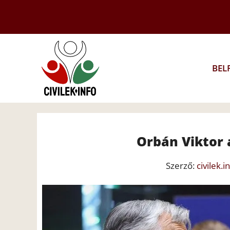
Kilépés
a
tartalomba
BEL
Orbán Viktor 
Szerző:
civilek.i