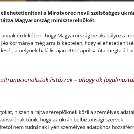
ellehetetleníteni a Mirotvorec nevű szélsőséges ukrá
istázza Magyarország miniszterelnökét.
t annak érdekében, hogy Magyarország ne akadályozza m
ij és kormánya még arra is képtelen, hogy ellehetetlenítsé
sét, amelynek halállistáján 2022 áprilisa óta megtalálha
ultranacionalisták listázzák – ahogy ők fogalmazta
gokat, hiszen a rajta szereplőknek közli a személyes adatai
ilvánvalónak tűnik, hogy az ukrán belbiztonsági szervek
eltetői nem tudnának ilyen személyes adatokhoz hozzáférn