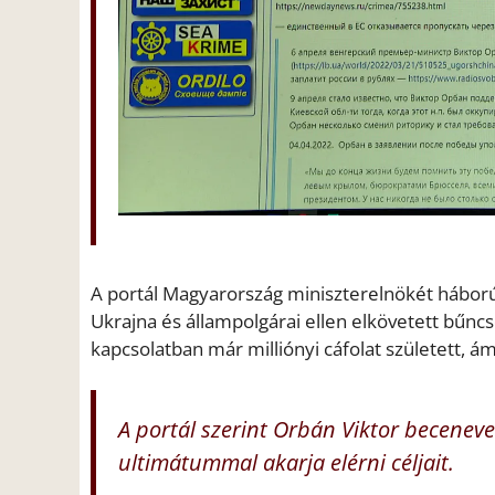
A portál Magyarország miniszterelnökét háború
Ukrajna és állampolgárai ellen elkövetett bűnc
kapcsolatban már milliónyi cáfolat született, á
A portál szerint Orbán Viktor beceneve „
ultimátummal akarja elérni céljait.