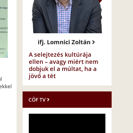
ifj. Lomnici Zoltán
A selejtezés kultúrája
ellen – avagy miért nem
dobjuk el a múltat, ha a
jövő a tét
l
ekkel
CÖF TV