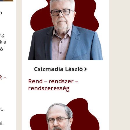
n
eg
k a
tó
Csizmadia László
k –
Rend – rendszer –
rendszeresség
t,
i.