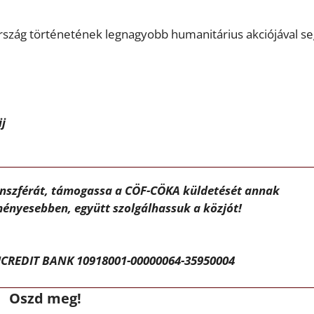
szág történetének legnagyobb humanitárius akciójával seg
ij
ánszférát, támogassa a CÖF-CÖKA küldetését annak
ényesebben, együtt szolgálhassuk a közjót!
CREDIT BANK 10918001-00000064-35950004
Oszd meg!