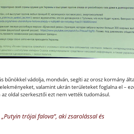
s bűnökkel vádolja, mondván, segíti az orosz kormány álta
selekményeket, valamint ukrán területeket foglalna el – ez
m az oldal szerkesztői ezt nem vették tudomásul.
Putyin trójai falova”, aki zsarolással és