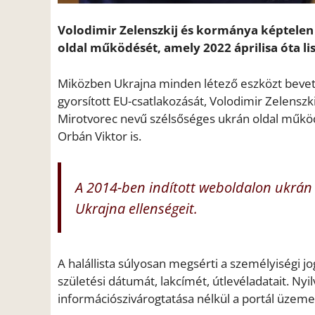
Volodimir Zelenszkij és kormánya képtelen 
oldal működését, amely 2022 áprilisa óta l
Miközben Ukrajna minden létező eszközt beve
gyorsított EU-csatlakozását, Volodimir Zelenszk
Mirotvorec nevű szélsőséges ukrán oldal működé
Orbán Viktor is.
A 2014-ben indított weboldalon ukrán 
Ukrajna ellenségeit.
A halállista súlyosan megsérti a személyiségi jo
születési dátumát, lakcímét, útlevéladatait. Ny
információszivárogtatása nélkül a portál üzem