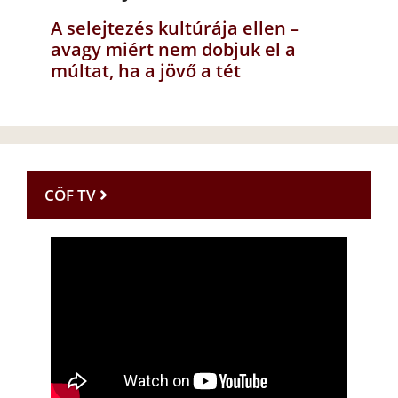
A selejtezés kultúrája ellen –
avagy miért nem dobjuk el a
múltat, ha a jövő a tét
CÖF TV