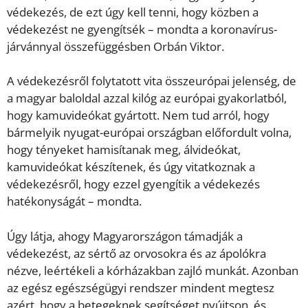
védekezés, de ezt úgy kell tenni, hogy közben a
védekezést ne gyengítsék – mondta a koronavírus-
járvánnyal összefüggésben Orbán Viktor.
A védekezésről folytatott vita összeurópai jelenség, de
a magyar baloldal azzal kilóg az európai gyakorlatból,
hogy kamuvideókat gyártott. Nem tud arról, hogy
bármelyik nyugat-európai országban előfordult volna,
hogy tényeket hamisítanak meg, álvideókat,
kamuvideókat készítenek, és úgy vitatkoznak a
védekezésről, hogy ezzel gyengítik a védekezés
hatékonyságát – mondta.
Úgy látja, ahogy Magyarországon támadják a
védekezést, az sértő az orvosokra és az ápolókra
nézve, leértékeli a kórházakban zajló munkát. Azonban
az egész egészségügyi rendszer mindent megtesz
azért, hogy a betegeknek segítséget nyújtson, és