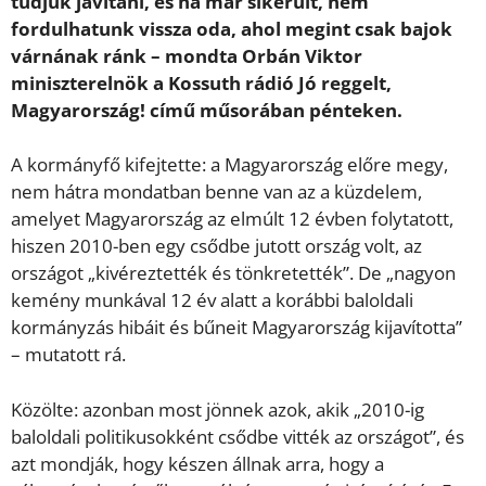
tudjuk javítani, és ha már sikerült, nem
fordulhatunk vissza oda, ahol megint csak bajok
várnának ránk – mondta Orbán Viktor
miniszterelnök a Kossuth rádió Jó reggelt,
Magyarország! című műsorában pénteken.
A kormányfő kifejtette: a Magyarország előre megy,
nem hátra mondatban benne van az a küzdelem,
amelyet Magyarország az elmúlt 12 évben folytatott,
hiszen 2010-ben egy csődbe jutott ország volt, az
országot „kivéreztették és tönkretették”. De „nagyon
kemény munkával 12 év alatt a korábbi baloldali
kormányzás hibáit és bűneit Magyarország kijavította”
– mutatott rá.
Közölte: azonban most jönnek azok, akik „2010-ig
baloldali politikusokként csődbe vitték az országot”, és
azt mondják, hogy készen állnak arra, hogy a