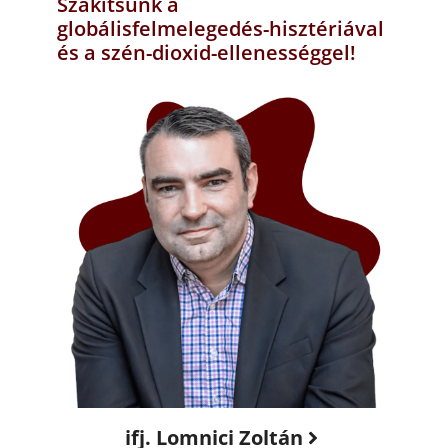
Szakítsunk a
globálisfelmelegedés-hisztériával
és a szén-dioxid-ellenességgel!
ifj. Lomnici Zoltán