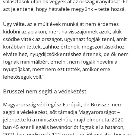
választások után ők vegyék át az ország irányítását. Ez
azt jelentené, hogy hátrafele megyünk – tette hozzá.
Úgy vélte, az elmúlt évek munkáját nem érdemes
kidobni az ablakon, mert ha visszajönnek azok, akik
csődbe vitték az országot, ugyanazt fogják tenni, amit
korábban tettek, „ahhoz értenek, megszorításokhoz,
elvételhez, nyugdíjcsökkentéshez értenek, de ők nem
fognak minimálbért emelni, nem fogják növelni a
nyugdíjakat, mert nem ezt tették, amikor erre
lehetőségük volt”.
Brüsszel nem segíti a védekezést
Magyarország védi egész Európát, de Brüsszel nem
segíti a védekezést, sőt támadja Magyarországot –
jelentette ki a miniszterelnök, majd elmondta
: 2020-
ban 45 ezer illegális bevándorlót fogtak el a határon,
2021-ben pedig már 122 ezret, ami jól mutatja, hogy az