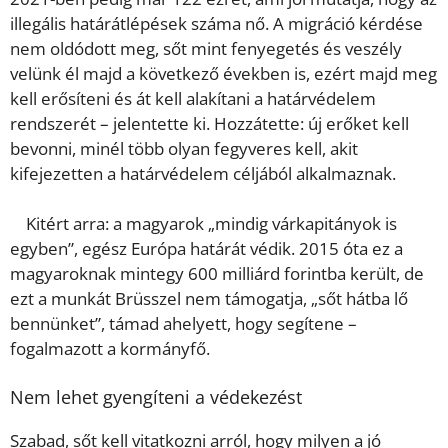
illegális határátlépések száma nő. A migráció kérdése
nem oldódott meg, sőt mint fenyegetés és veszély
velünk él majd a következő években is, ezért majd meg
kell erősíteni és át kell alakítani a határvédelem
rendszerét – jelentette ki. Hozzátette: új erőket kell
bevonni, minél több olyan fegyveres kell, akit
kifejezetten a határvédelem céljából alkalmaznak.
Kitért arra: a magyarok „mindig várkapitányok is
egyben”, egész Európa határát védik. 2015 óta ez a
magyaroknak mintegy 600 milliárd forintba került, de
ezt a munkát Brüsszel nem támogatja, „sőt hátba lő
bennünket”, támad ahelyett, hogy segítene –
fogalmazott a kormányfő.
Nem lehet gyengíteni a védekezést
Szabad, sőt kell vitatkozni arról, hogy milyen a jó