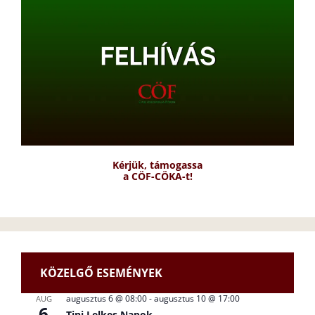
Kérjük, támogassa
a CÖF-CÖKA-t!
KÖZELGŐ ESEMÉNYEK
augusztus 6 @ 08:00
-
augusztus 10 @ 17:00
AUG
6
Tini Lelkes Napok