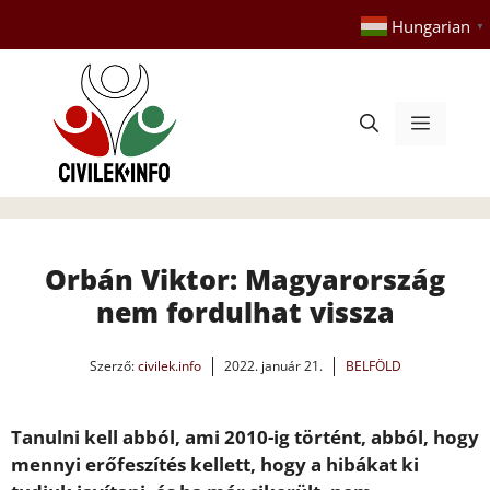
Kilépés
Hungarian
▼
a
tartalomba
Menü
Orbán Viktor: Magyarország
nem fordulhat vissza
Szerző:
civilek.info
2022. január 21.
BELFÖLD
Tanulni kell abból, ami 2010-ig történt, abból, hogy
mennyi erőfeszítés kellett, hogy a hibákat ki