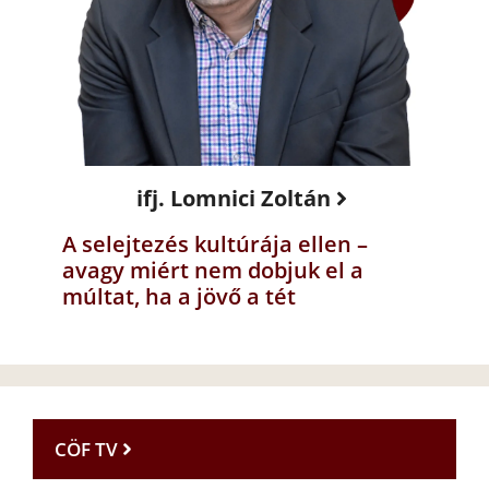
ifj. Lomnici Zoltán
A selejtezés kultúrája ellen –
avagy miért nem dobjuk el a
múltat, ha a jövő a tét
CÖF TV