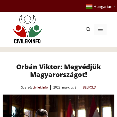
Kilépés
Hungarian
▼
a
tartalomba
Menü
Orbán Viktor: Megvédjük
Magyarországot!
Szerző:
civilek.info
2023. március 3.
BELFÖLD