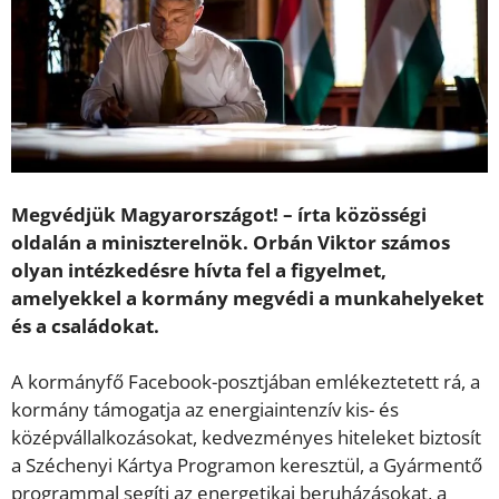
Megvédjük Magyarországot! – írta közösségi
oldalán a miniszterelnök. Orbán Viktor számos
olyan intézkedésre hívta fel a figyelmet,
amelyekkel a kormány megvédi a munkahelyeket
és a családokat.
A kormányfő Facebook-posztjában emlékeztetett rá, a
kormány támogatja az energiaintenzív kis- és
középvállalkozásokat, kedvezményes hiteleket biztosít
a Széchenyi Kártya Programon keresztül, a Gyármentő
programmal segíti az energetikai beruházásokat, a