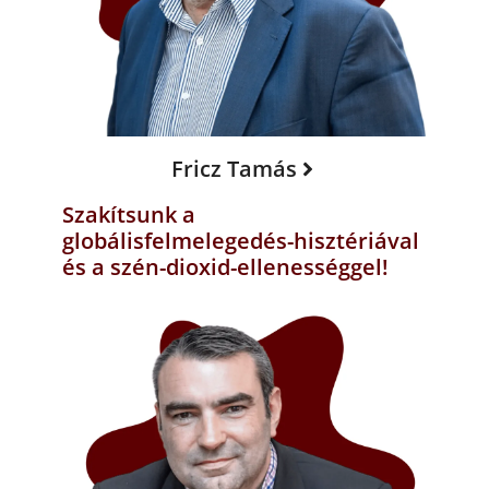
Fricz Tamás
Szakítsunk a
globálisfelmelegedés-hisztériával
és a szén-dioxid-ellenességgel!