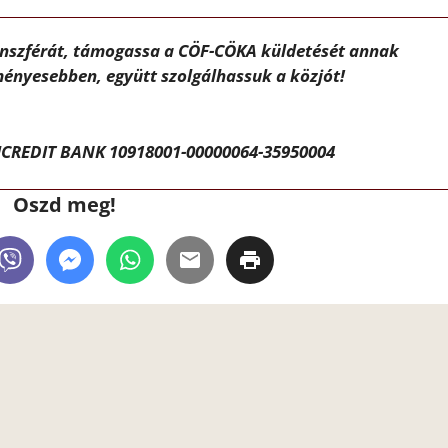
ánszférát, támogassa a CÖF-CÖKA küldetését annak
ényesebben, együtt szolgálhassuk a közjót!
CREDIT BANK 10918001-00000064-35950004
Oszd meg!