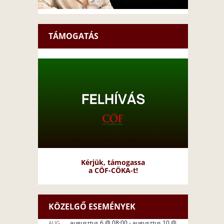
TÁMOGATÁS
Kérjük, támogassa
a CÖF-CÖKA-t!
KÖZELGŐ ESEMÉNYEK
augusztus 6 @ 08:00
-
augusztus 10 @
AUG