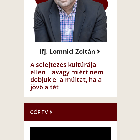
ifj. Lomnici Zoltán
A selejtezés kultúrája
ellen – avagy miért nem
dobjuk el a múltat, ha a
jövő a tét
CÖF TV