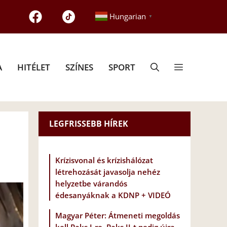
Hungarian
▼
A
HITÉLET
SZÍNES
SPORT
LEGFRISSEBB HÍREK
Krízisvonal és krízishálózat
létrehozását javasolja nehéz
helyzetbe várandós
édesanyáknak a KDNP + VIDEÓ
Magyar Péter: Átmeneti megoldás