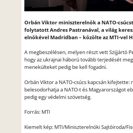
Orbán Viktor miniszterelnök a NATO-csúcsta
folytatott Andres Pastranával, a világ ker
elnökével Madridban – közölte az MTI-vel H
A megbeszélésen, melyen részt vett Szijjártó P
hogy az ukrajnai háború tovább terjedését meg 
menekülteket pedig be kell fogadni.
Orbán Viktor a NATO-csúcs kapcsán kifejtette:
belesodorhatja a NATO-t és Magyarországot ebb
pedig egy védelmi szövetség.
Forrás: MTI
Kiemelt kép: MTI/Miniszterelnöki Sajtóiroda/Fi