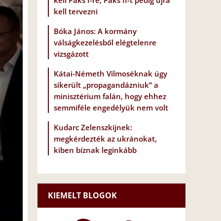
kell Paks I-re, Paks II-t pedig újra
kell tervezni
Bóka János: A kormány
válságkezelésből elégtelenre
vizsgázott
Kátai-Németh Vilmoséknak úgy
sikerült „propagandázniuk” a
minisztérium falán, hogy ehhez
semmiféle engedélyük nem volt
Kudarc Zelenszkijnek:
megkérdezték az ukránokat,
kiben bíznak leginkább
KIEMELT BLOGOK