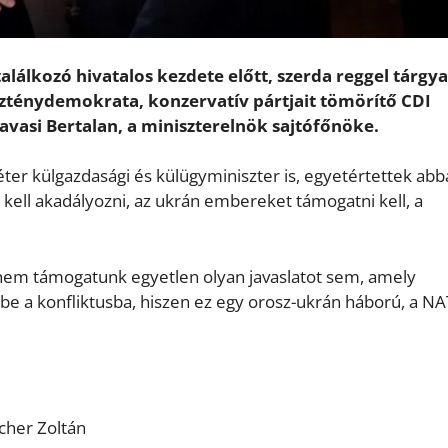
lálkozó hivatalos kezdete előtt, szerda reggel tárgya
eszténydemokrata, konzervatív pártjait tömörítő CDI
avasi Bertalan, a miniszterelnök sajtófőnöke.
éter külgazdasági és külügyminiszter is, egyetértettek abb
kell akadályozni, az ukrán embereket támogatni kell, a
 nem támogatunk egyetlen olyan javaslatot sem, amely
e a konfliktusba, hiszen ez egy orosz-ukrán háború, a N
scher Zoltán