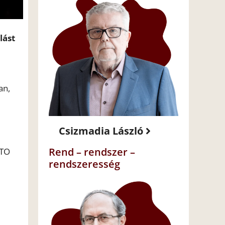
lást
an,
Csizmadia László
Rend – rendszer –
ATO
rendszeresség