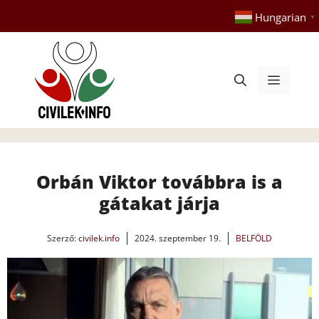
Kilépés
Hungarian
▼
a
tartalomba
Menü
Orbán Viktor továbbra is a
gátakat járja
Szerző:
civilek.info
2024. szeptember 19.
BELFÖLD