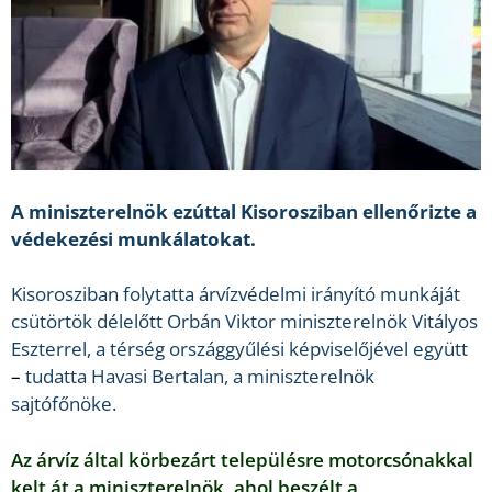
A miniszterelnök ezúttal Kisorosziban ellenőrizte a
védekezési munkálatokat.
Kisorosziban folytatta árvízvédelmi irányító munkáját
csütörtök délelőtt Orbán Viktor miniszterelnök Vitályos
Eszterrel, a térség országgyűlési képviselőjével együtt
–
t
udatta
Havasi Bertalan, a miniszterelnök
sajtófőnöke.
Az árvíz által körbezárt településre motorcsónakkal
kelt át a miniszterelnök, ahol beszélt a