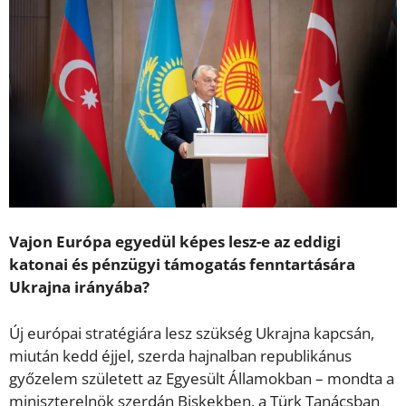
Vajon Európa egyedül képes lesz-e az eddigi
katonai és pénzügyi támogatás fenntartására
Ukrajna irányába?
Új európai stratégiára lesz szükség Ukrajna kapcsán,
miután kedd éjjel, szerda hajnalban republikánus
győzelem született az Egyesült Államokban – mondta a
miniszterelnök szerdán Biskekben, a Türk Tanácsban