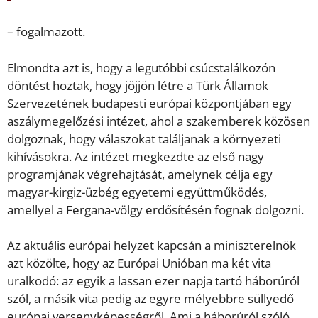
– fogalmazott.
Elmondta azt is, hogy a legutóbbi csúcstalálkozón
döntést hoztak, hogy jöjjön létre a Türk Államok
Szervezetének budapesti európai központjában egy
aszálymegelőzési intézet, ahol a szakemberek közösen
dolgoznak, hogy válaszokat találjanak a környezeti
kihívásokra. Az intézet megkezdte az első nagy
programjának végrehajtását, amelynek célja egy
magyar-kirgiz-üzbég egyetemi együttműködés,
amellyel a Fergana-völgy erdősítésén fognak dolgozni.
Az aktuális európai helyzet kapcsán a miniszterelnök
azt közölte, hogy az Európai Unióban ma két vita
uralkodó: az egyik a lassan ezer napja tartó háborúról
szól, a másik vita pedig az egyre mélyebbre süllyedő
európai versenyképességről. Ami a háborúról szóló