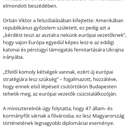
elmondott beszédében.
Orbán Viktor a felszólalásában kifejtette: Amerikában
republikánus győzelem született, ez pedig azt a
„kérdést teszi az asztalra nekünk európai vezetőknek”,
hogy vajon Európa egyedül képes lesz-e az eddigi
katonai és pénzügyi támogatás fenntartására Ukrajna
irányába.
„Efelől komoly kétségek vannak, ezért új európai
stratégiára lesz szükség” – fogalmazott, hozzátéve,
hogy ennek első lépéseit csütörtökön Budapesten
tehetik meg, az európai vezetők csúcstalálkozóján.
A miniszterelnök úgy folytatta, hogy 47 állam- és
kormányfőt várnak a fővárosba, ez lesz Magyarország
történetének legnagyobb diplomáciai eseménye.