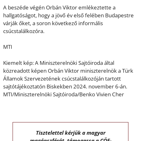
A beszéde végén Orbán Viktor emlékeztette a
hallgatóságot, hogy a jövő év első felében Budapestre
várják őket, a soron következő informális
csúcstalálkozóra.
MTI
Kiemelt kép: A Miniszterelnöki Sajtóiroda által
közreadott képen Orbán Viktor miniszterelnök a Türk
Államok Szervezetének csúcstalálkozóján tartott
sajtótájékoztatón Biskekben 2024. november 6-án.
MTI/Miniszterelnöki Sajtóiroda/Benko Vivien Cher
Tisztelettel kérjük a magyar
magánszférát, támogassa a CÖF-