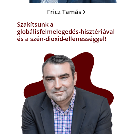
Fricz Tamás
Szakítsunk a
globálisfelmelegedés-hisztériával
és a szén-dioxid-ellenességgel!