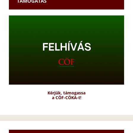
TÁMOGATÁS
Kérjük, támogassa
a CÖF-CÖKA-t!