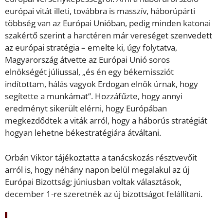
európai vitát illeti, továbbra is masszív, háborúpárti
többség van az Európai Unióban, pedig minden katonai
szakértő szerint a harctéren már vereséget szenvedett
az európai stratégia – emelte ki, úgy folytatva,
Magyarország átvette az Európai Unió soros
elnökségét júliussal, „és én egy békemissziót
indítottam, hálás vagyok Erdogan elnök úrnak, hogy
segítette a munkámat”. Hozzáfűzte, hogy annyi
eredményt sikerült elérni, hogy Európában
megkezdődtek a viták arról, hogy a háborús stratégiát
hogyan lehetne békestratégiára átváltani.
Orbán Viktor tájékoztatta a tanácskozás résztvevőit
arról is, hogy néhány napon belül megalakul az új
Európai Bizottság; júniusban voltak választások,
december 1-re szeretnék az új bizottságot felállítani.