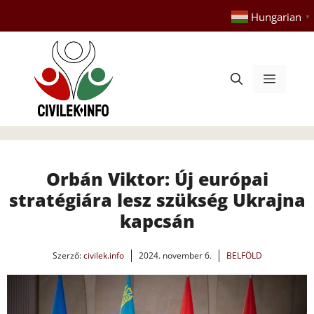
Kilépés
Hungarian
▼
a
tartalomba
Menü
Orbán Viktor: Új európai
stratégiára lesz szükség Ukrajna
kapcsán
Szerző:
civilek.info
2024. november 6.
BELFÖLD