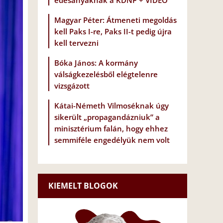
édesanyáknak a KDNP + VIDEÓ
Magyar Péter: Átmeneti megoldás
kell Paks I-re, Paks II-t pedig újra
kell tervezni
Bóka János: A kormány
válságkezelésből elégtelenre
vizsgázott
Kátai-Németh Vilmoséknak úgy
sikerült „propagandázniuk” a
minisztérium falán, hogy ehhez
semmiféle engedélyük nem volt
KIEMELT BLOGOK