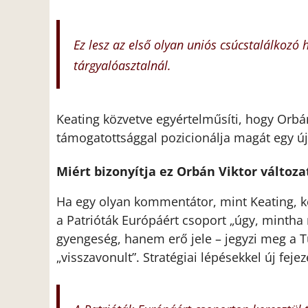
Ez lesz az első olyan uniós csúcstalálkozó
tárgyalóasztalnál.
Keating közvetve egyértelműsíti, hogy Orbán
támogatottsággal pozicionálja magát egy új
Miért bizonyítja ez Orbán Viktor változa
Ha egy olyan kommentátor, mint Keating, kén
a Patrióták Európáért csoport „úgy, mintha
gyengeség, hanem erő jele – jegyzi meg a T
„visszavonult”. Stratégiai lépésekkel új fejeze