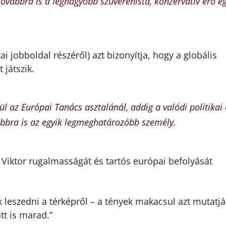
továbbra is a legnagyobb szuverenista, konzervatív erő e
 jobboldal részéről) azt bizonyítja, hogy a globális
játszik.
l az Európai Tanács asztalánál, addig a valódi politikai 
ábbra is az egyik legmeghatározóbb személy.
 Viktor rugalmasságát és tartós európai befolyását
ák leszedni a térképről – a tények makacsul azt mutatjá
tt is marad.”