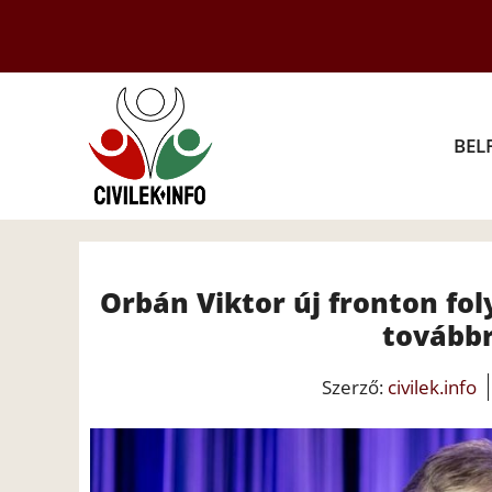
Kilépés
a
tartalomba
BEL
Orbán Viktor új fronton fol
továbbr
Szerző:
civilek.info