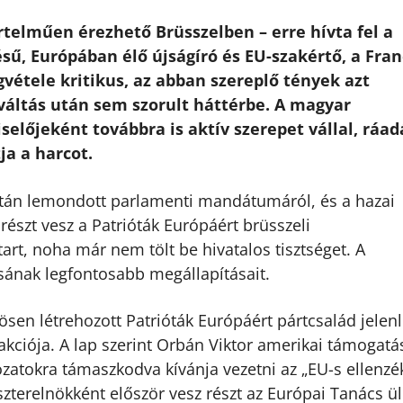
rtelműen érezhető Brüsszelben – erre hívta fel a
sű, Európában élő újságíró és EU-szakértő, a Fran
ngvétele kritikus, az abban szereplő tények azt
áltás után sem szorult háttérbe. A magyar
előjeként továbbra is aktív szerepet vállal, ráad
ja a harcot.
g után lemondott parlamenti mandátumáról, és a hazai
részt vesz a Patrióták Európáért brüsszeli
tart, noha már nem tölt be hivatalos tisztséget. A
sának legfontosabb megállapításait.
ösen létrehozott Patrióták Európáért pártcsalád jelen
ciója. A lap szerint Orbán Viktor amerikai támogatás
zatokra támaszkodva kívánja vezetni az „EU-s ellenzék
terelnökként először vesz részt az Európai Tanács ü