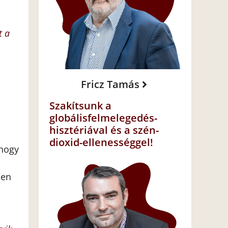
t a
Fricz Tamás
Szakítsunk a
globálisfelmelegedés-
hisztériával és a szén-
dioxid-ellenességgel!
 hogy
űen