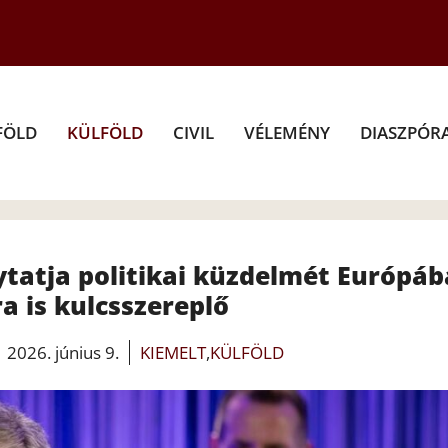
FÖLD
KÜLFÖLD
CIVIL
VÉLEMÉNY
DIASZPÓR
ytatja politikai küzdelmét Európáb
a is kulcsszereplő
2026. június 9.
KIEMELT
,
KÜLFÖLD