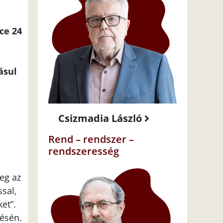
ce 24
ásul
Csizmadia László
Rend – rendszer –
rendszeresség
leg az
sal,
et”.
lésén.