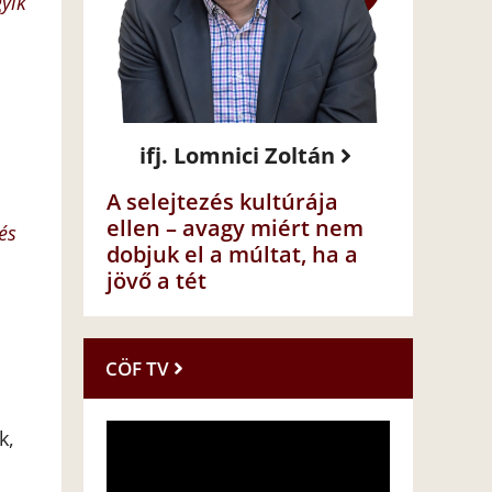
gyik
ifj. Lomnici Zoltán
A selejtezés kultúrája
ellen – avagy miért nem
és
dobjuk el a múltat, ha a
jövő a tét
CÖF TV
k,