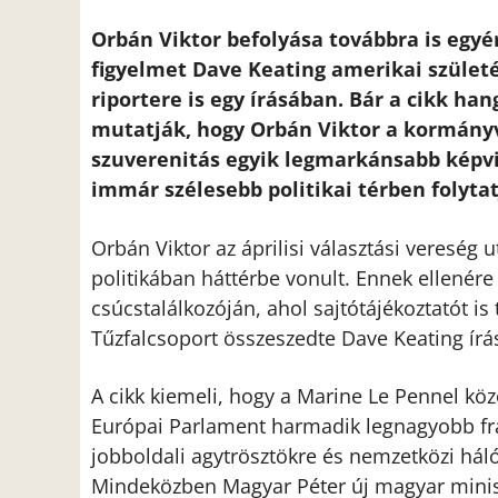
Orbán Viktor befolyása továbbra is egyé
figyelmet Dave Keating amerikai születé
riportere is egy írásában. Bár a cikk ha
mutatják, hogy Orbán Viktor a kormányv
szuverenitás egyik legmarkánsabb képvis
immár szélesebb politikai térben folytat
Orbán Viktor az áprilisi választási veresé
politikában háttérbe vonult. Ennek ellenére 
csúcstalálkozóján, ahol sajtótájékoztatót is 
Tűzfalcsoport összeszedte Dave Keating írá
A cikk kiemeli, hogy a Marine Le Pennel köz
Európai Parlament harmadik legnagyobb frak
jobboldali agytrösztökre és nemzetközi háló
Mindeközben Magyar Péter új magyar minisz