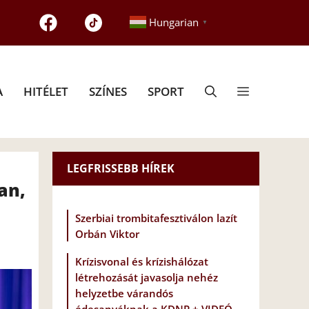
Hungarian
▼
A
HITÉLET
SZÍNES
SPORT
LEGFRISSEBB HÍREK
an,
Szerbiai trombitafesztiválon lazít
Orbán Viktor
Krízisvonal és krízishálózat
létrehozását javasolja nehéz
helyzetbe várandós