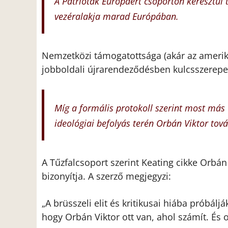
A Patrióták Európáért csoporton keresztül 
vezéralakja marad Európában.
Nemzetközi támogatottsága (akár az amerikai
jobboldali újrarendeződésben kulcsszerepet 
Míg a formális protokoll szerint most más ü
ideológiai befolyás terén Orbán Viktor tov
A Tűzfalcsoport szerint Keating cikke Orbán
bizonyítja. A szerző megjegyzi:
A brüsszeli elit és kritikusai hiába próbálj
„
hogy Orbán Viktor ott van, ahol számít. És o