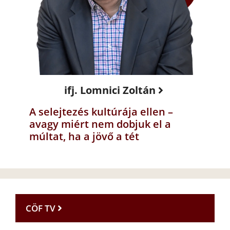
ifj. Lomnici Zoltán
A selejtezés kultúrája ellen –
avagy miért nem dobjuk el a
múltat, ha a jövő a tét
CÖF TV