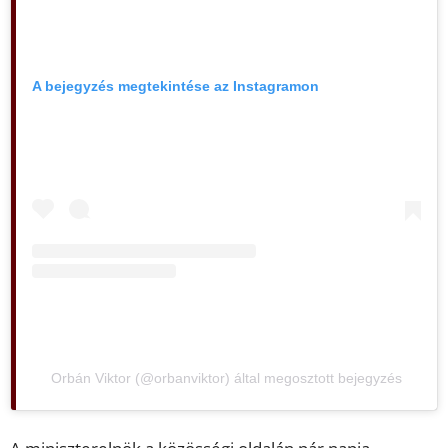
A bejegyzés megtekintése az Instagramon
Orbán Viktor (@orbanviktor) által megosztott bejegyzés