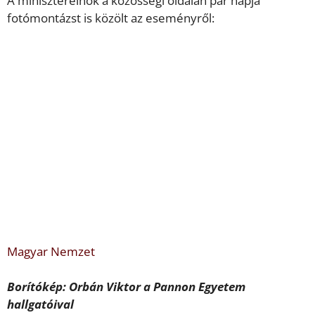
A miniszterelnök a közösségi oldalán pár napja
fotómontázst is közölt az eseményről:
Magyar Nemzet
Borítókép: Orbán Viktor a Pannon Egyetem
hallgatóival