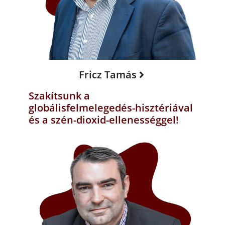
Fricz Tamás
Szakítsunk a
globálisfelmelegedés-hisztériával
és a szén-dioxid-ellenességgel!