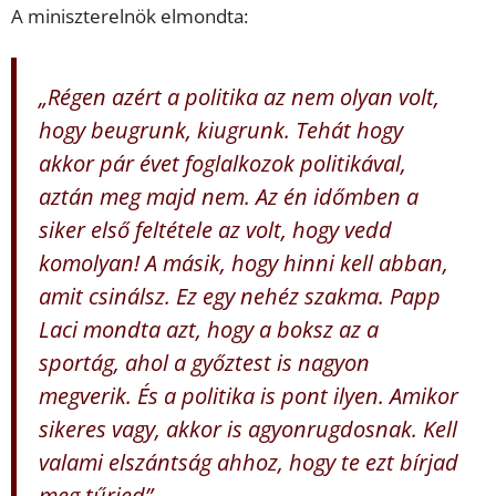
A miniszterelnök elmondta:
„Régen azért a politika az nem olyan volt,
hogy beugrunk, kiugrunk. Tehát hogy
akkor pár évet foglalkozok politikával,
aztán meg majd nem. Az én időmben a
siker első feltétele az volt, hogy vedd
komolyan! A másik, hogy hinni kell abban,
amit csinálsz. Ez egy nehéz szakma. Papp
Laci mondta azt, hogy a boksz az a
sportág, ahol a győztest is nagyon
megverik. És a politika is pont ilyen. Amikor
sikeres vagy, akkor is agyonrugdosnak. Kell
valami elszántság ahhoz, hogy te ezt bírjad
meg tűrjed”.