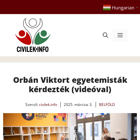
Kilépés
Hungarian
▼
a
tartalomba
Menü
Orbán Viktort egyetemisták
kérdezték (videóval)
Szerző:
civilek.info
2025. március 3.
BELFÖLD