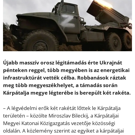
Újabb masszív orosz légitámadás érte Ukrajnát
pénteken reggel, több megyében is az energetikai
infrastruktúrát vették célba. Robbanások ráztak
meg több megyeszékhelyet, a támadás során
Kárpátalja megye légterébe is berepült két rakéta.
– A légvédelmi erők két rakétát lőttek le Kárpátalja
területén – közölte Miroszlav Bileckij, a Kárpátaljai
Megyei Katonai Közigazgatás vezetője közösségi
oldalán. A közlemény szerint az egyiket a kárpátaljai