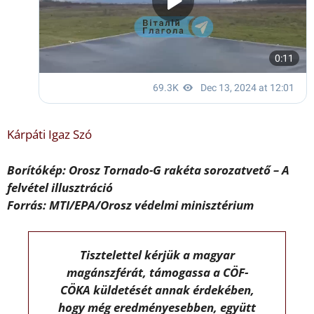
Kárpáti Igaz Szó
Borítókép: Orosz Tornado-G rakéta sorozatvető – A
felvétel illusztráció
Forrás: MTI/EPA/Orosz védelmi minisztérium
Tisztelettel kérjük a magyar
magánszférát, támogassa a CÖF-
CÖKA küldetését annak érdekében,
hogy még eredményesebben, együtt