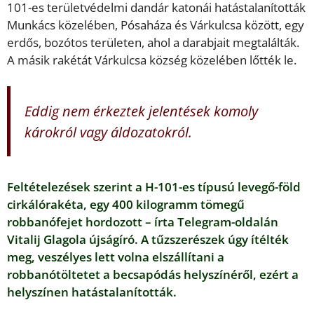
101-es területvédelmi dandár katonái hatástalanították
Munkács közelében, Pósaháza és Várkulcsa között, egy
erdős, bozótos területen, ahol a darabjait megtalálták.
A másik rakétát Várkulcsa község közelében lőtték le.
Eddig nem érkeztek jelentések komoly
károkról vagy áldozatokról.
Feltételezések szerint a H-101-es típusú levegő-föld
cirkálórakéta, egy 400 kilogramm tömegű
robbanófejet hordozott – írta Telegram-oldalán
Vitalij Glagola újságíró. A tűzszerészek úgy ítélték
meg, veszélyes lett volna elszállítani a
robbanótöltetet a becsapódás helyszínéről, ezért a
helyszínen hatástalanították.