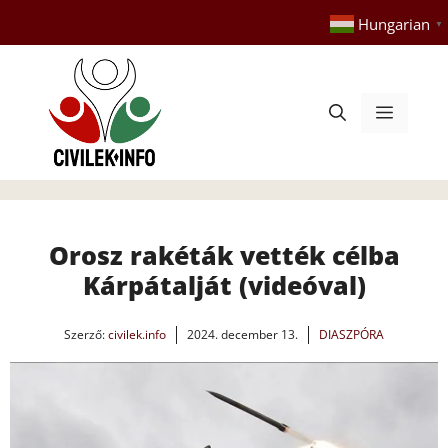
Kilépés
Hungarian
▼
a
tartalomba
Menü
Orosz rakéták vették célba
Kárpátalját (videóval)
Szerző:
civilek.info
2024. december 13.
DIASZPÓRA