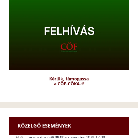
Kérjük, támogassa
a CÖF-CÖKA-t!
KÖZELGŐ ESEMÉNYEK
augusztus 6 @ 08:00
-
augusztus 10 @ 17:00
AUG