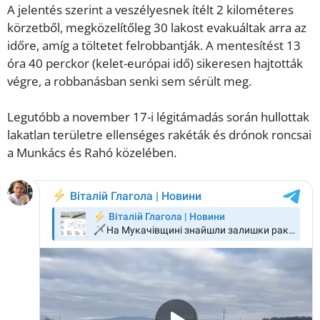
A jelentés szerint a veszélyesnek ítélt 2 kilométeres
körzetből, megközelítőleg 30 lakost evakuáltak arra az
időre, amíg a töltetet felrobbantják. A mentesítést 13
óra 40 perckor (kelet-európai idő) sikeresen hajtották
végre, a robbanásban senki sem sérült meg.
Legutóbb a november 17-i légitámadás során hullottak
lakatlan területre ellenséges rakéták és drónok roncsai
a Munkács és Rahó közelében.