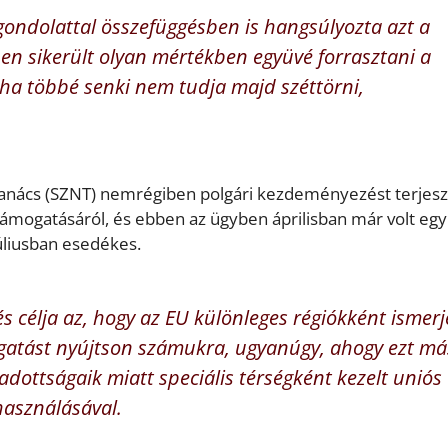
gondolattal összefüggésben is hangsúlyozta azt a
ben sikerült olyan mértékben együvé forrasztani a
ha többé senki nem tudja majd széttörni,
i Tanács (SZNT) nemrégiben polgári kezdeményezést terjesz
támogatásáról, és ebben az ügyben áprilisban már volt egy
úliusban esedékes.
s célja az, hogy az EU különleges régiókként ismerj
mogatást nyújtson számukra, ugyanúgy, ahogy ezt má
 adottságaik miatt speciális térségként kezelt uniós
lhasználásával.