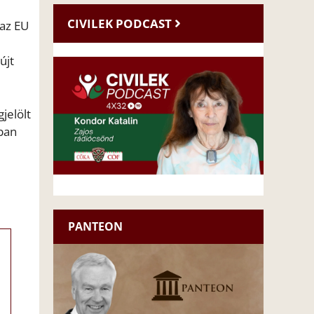
CIVILEK PODCAST
 az EU
újt
jelölt
ban
PANTEON