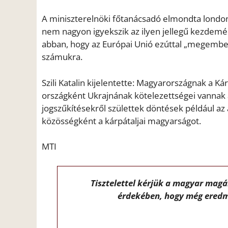
A miniszterelnöki főtanácsadó elmondta london
nem nagyon igyekszik az ilyen jellegű kezdemén
abban, hogy az Európai Unió ezúttal „megembere
számukra.
Szili Katalin kijelentette: Magyarországnak a Kár
országként Ukrajnának kötelezettségei vannak
jogszűkítésekről születtek döntések például az
közösségként a kárpátaljai magyarságot.
MTI
Tisztelettel kérjük a magyar mag
érdekében, hogy még eredm