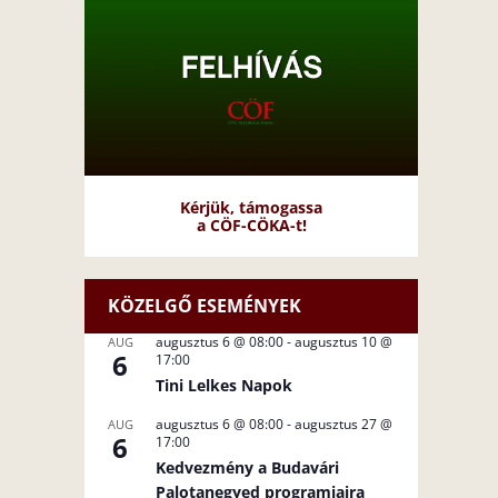
Kérjük, támogassa
a CÖF-CÖKA-t!
KÖZELGŐ ESEMÉNYEK
augusztus 6 @ 08:00
-
augusztus 10 @
AUG
6
17:00
Tini Lelkes Napok
augusztus 6 @ 08:00
-
augusztus 27 @
AUG
6
17:00
Kedvezmény a Budavári
Palotanegyed programjaira