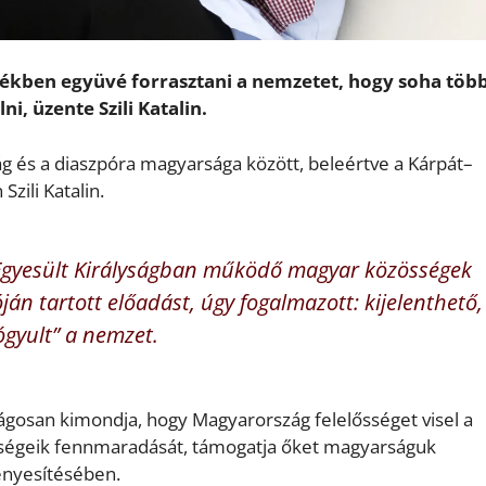
tékben együvé forrasztani a nemzetet, hogy soha töb
i, üzente Szili Katalin.
 és a diaszpóra magyarsága között, beleértve a Kárpát–
ili Katalin.
z Egyesült Királyságban működő magyar közösségek
án tartott előadást, úgy fogalmazott: kijelenthető,
ógyult” a nemzet.
ilágosan kimondja, hogy Magyarország felelősséget visel a
össégeik fennmaradását, támogatja őket magyarságuk
ényesítésében.