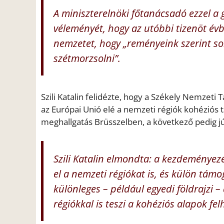
A miniszterelnöki főtanácsadó ezzel a 
véleményét, hogy az utóbbi tizenöt év
nemzetet, hogy „reményeink szerint so
szétmorzsolni”.
Szili Katalin felidézte, hogy a Székely Nemzet
az Európai Unió elé a nemzeti régiók kohéziós 
meghallgatás Brüsszelben, a következő pedig j
Szili Katalin elmondta: a kezdeményezé
el a nemzeti régiókat is, és külön tá
különleges – például egyedi földrajzi –
régiókkal is teszi a kohéziós alapok fe