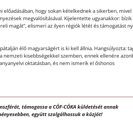
i előadásában, hogy sokan kételkednek a sikerben, mivel
yezések megvalósításával. Kijelentette ugyanakkor: bízik
li magát”, elismeri az ilyen régiók létét és támogatást ny
pátalján élő magyarságért is ki kell állnia. Hangsúlyozta: tag
 a nemzeti kisebbségekkel szemben, ennek ellenére azon
 anyanyelvi oktatásban, és nem ismerik el őshonos
ánszférát, támogassa a CÖF-CÖKA küldetését annak
ényesebben, együtt szolgálhassuk a közjót!