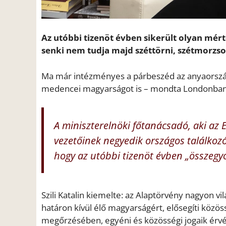
Az utóbbi tizenöt évben sikerült olyan mér
senki nem tudja majd széttörni, szétmorzsoln
Ma már intézményes a párbeszéd az anyaország
medencei magyarságot is – mondta Londonban Sz
A miniszterelnöki főtanácsadó, aki a
vezetőinek negyedik országos találkozój
hogy az utóbbi tizenöt évben „összegy
Szili Katalin kiemelte: az Alaptörvény nagyon v
határon kívül élő magyarságért, elősegíti köz
megőrzésében, egyéni és közösségi jogaik érv