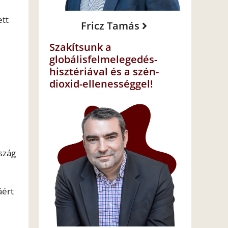
ett
Fricz Tamás
Szakítsunk a
globálisfelmelegedés-
hisztériával és a szén-
dioxid-ellenességgel!
rszág
áért