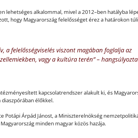
nden lehetséges alkalommal, mivel a 2012–ben hatályba lép
ott, hogy Magyarország felelősséget érez a határokon túli
ív, a felelősségviselés viszont magában foglalja az
zellemiekben, vagy a kultúra terén” – hangsúlyozta
 intézményesített kapcsolatrendszer alakult ki, és Magyaro
a diaszpórában élőkkel.
zte Potápi Árpád Jánost, a Miniszterelnökség nemzetpolitik
hogy Magyarország minden magyar közös hazája.