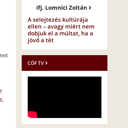
ifj. Lomnici Zoltán
A selejtezés kultúrája
ellen – avagy miért nem
dobjuk el a múltat, ha a
jövő a tét
tett
CÖF TV
e
s,