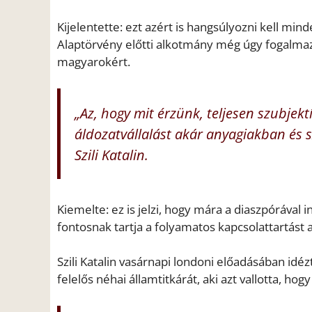
Kijelentette: ezt azért is hangsúlyozni kell mi
Alaptörvény előtti alkotmány még úgy fogalmaz
magyarokért.
„Az, hogy mit érzünk, teljesen szubjekt
áldozatvállalást akár anyagiakban és s
Szili Katalin.
Kiemelte: ez is jelzi, hogy mára a diaszpórával
fontosnak tartja a folyamatos kapcsolattartást 
Szili Katalin vasárnapi londoni előadásában idé
felelős néhai államtitkárát, aki azt vallotta, 