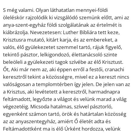
S még valami. Olyan láthatatlan mennyei-földi
öleléskör rajzolódik ki vizsgálódó szemünk előtt, ami az
anya-szent-egyház földi szolgálatának az értelmét is
kiábrázolja. Nevezetesen: Luther Bibliára tett keze,
Krisztusra mutató, kitárt karja, és az embereket, a
valós, élő gyülekezetet szemmel tartó, rájuk figyelő,
tekintő pásztor, lelkigondozó, élettanácsoló szinte
beleöleli a gyülekezeti tagok szívébe az élő Krisztust.
Őt, Aki már nem az, aki éppen erről a festői, cranachi
keresztről tekint a közösségre, mivel ez a kereszt nincs
valóságosan a templomtérben így jelen. De jelen van az
a Krisztus, aki levétetett a keresztről, harmadnapra
feltámadott, legyőzte a világot és velünk marad a világ
végezetéig. Micsoda hatalmas, szívvel pásztorló,
egyenként számon tartó, örök és határtalan közösség
az az anyaszentegyház, amiért Ő életét adta és
Feltámadottként ma is élő Úrként hordozza, velünk