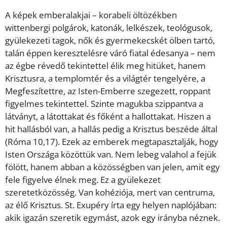
A képek emberalakjai – korabeli öltözékben
wittenbergi polgárok, katonák, lelkészek, teológusok,
gyülekezeti tagok, nők és gyermekecskét ölben tartó,
talán éppen keresztelésre váró fiatal édesanya – nem
az égbe révedő tekintettel élik meg hitüket, hanem
Krisztusra, a templomtér és a világtér tengelyére, a
Megfeszítettre, az Isten-Emberre szegezett, roppant
figyelmes tekintettel. Szinte magukba szippantva a
látványt, a látottakat és főként a hallottakat. Hiszen a
hit hallásból van, a hallás pedig a Krisztus beszéde által
(Róma 10,17). Ezek az emberek megtapasztalják, hogy
Isten Országa közöttük van. Nem lebeg valahol a fejük
fölött, hanem abban a közösségben van jelen, amit egy
fele figyelve élnek meg. Ez a gyülekezet
szeretetközösség. Van kohéziója, mert van centruma,
az élő Krisztus. St. Exupéry írta egy helyen naplójában:
akik igazán szeretik egymást, azok egy irányba néznek.