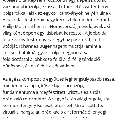
vacsorát ábrázolja Jézussal, Lutherrel és wittenbergi
polgárokkal, akik az egykori tanítványok helyén ülnek.
A baloldali festmény nagy keresztelő medencét mutat,
Philip Melanchthonnal, Németország nevelőjével, aki
világiként éppen egy kisbabát keresztel. A jobboldali
oltárszárny festménye az egyház pásztorát, Luther
utódját, Johannes Bugenhagent mutatja, amint a
kulcsok hatalmát gyakorolja: megbocsátva
feloldozással a jobbkeze felől álló, félig térdeplő
bűnösnek, és elküldve az őt vádolót.
Az egész kompozíció együttes leghangsúlyosabb része,
mindennek alapja, kősziklája, hordozója,
fundamentuma a megfeszített Krisztus és a róla
prédikáló reformátor. Az egyház- és világtengely, sőt
kozmosztengely Keresztrefeszített Urral. Láttató,
virtuális, hangtalan prédikáció a reformáció lényegi