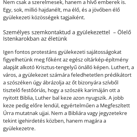
Nem csak a szerelmesek, hanem a hívő emberek is.
Egy, sok, millió hajdanélt, ma élő, és a jövőben élő
gyülekezeti közösségek tagjaiként.
Személyes szemkontaktud a gyülekezettel – Ölelő
Istenkarokban az életünk
Igen fontos protestáns gyülekezeti sajátosságokat
figyelhetünk meg főként az egész oltárkép-építmény
alapját alkotó Krisztus-tengelyű önálló képen. Luthert, a
város, a gyülekezet számára feledhetetlen prédikátort
a szószéken úgy ábrázolja az őt bizonyára szívből
tisztelő festőóriás, hogy a szószék karimáján ott a
nyitott Biblia, Luther bal keze azon nyugszik. A jobb
keze pedig előre lendül, egyértelműen a Megfeszített
Úrra mutatnak ujjai. Nem a Bibliára vagy jegyzetekre
tekint igehirdetés közben, hanem magára a
gyülekezetre.