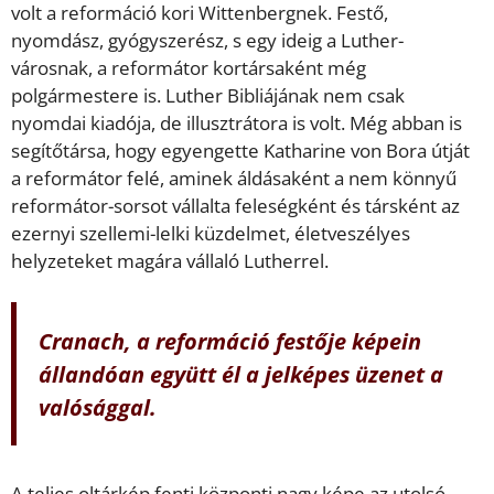
volt a reformáció kori Wittenbergnek. Festő,
nyomdász, gyógyszerész, s egy ideig a Luther-
városnak, a reformátor kortársaként még
polgármestere is. Luther Bibliájának nem csak
nyomdai kiadója, de illusztrátora is volt. Még abban is
segítőtársa, hogy egyengette Katharine von Bora útját
a reformátor felé, aminek áldásaként a nem könnyű
reformátor-sorsot vállalta feleségként és társként az
ezernyi szellemi-lelki küzdelmet, életveszélyes
helyzeteket magára vállaló Lutherrel.
Cranach, a reformáció festője képein
állandóan együtt él a jelképes üzenet a
valósággal.
A teljes oltárkép fenti központi nagy képe az utolsó