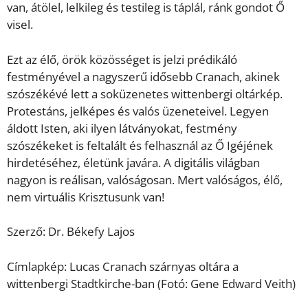
van, átölel, lelkileg és testileg is táplál, ránk gondot Ő
visel.
Ezt az élő, örök közösséget is jelzi prédikáló
festményével a nagyszerű idősebb Cranach, akinek
szószékévé lett a soküzenetes wittenbergi oltárkép.
Protestáns, jelképes és valós üzeneteivel. Legyen
áldott Isten, aki ilyen látványokat, festmény
szószékeket is feltalált és felhasznál az Ő Igéjének
hirdetéséhez, életünk javára. A digitális világban
nagyon is reálisan, valóságosan. Mert valóságos, élő,
nem virtuális Krisztusunk van!
Szerző: Dr. Békefy Lajos
Címlapkép: Lucas Cranach szárnyas oltára a
wittenbergi Stadtkirche-ban (Fotó: Gene Edward Veith)