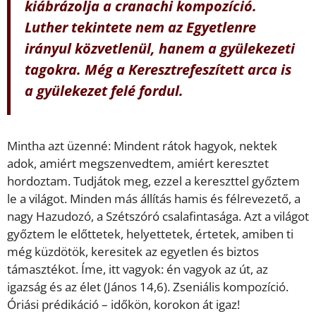
kiábrázolja a cranachi kompozíció.
Luther tekintete nem az Egyetlenre
irányul közvetlenül, hanem a gyülekezeti
tagokra. Még a Keresztrefeszített arca is
a gyülekezet felé fordul.
Mintha azt üzenné: Mindent rátok hagyok, nektek
adok, amiért megszenvedtem, amiért keresztet
hordoztam. Tudjátok meg, ezzel a kereszttel győztem
le a világot. Minden más állítás hamis és félrevezető, a
nagy Hazudozó, a Szétszóró csalafintasága. Azt a világot
győztem le előttetek, helyettetek, értetek, amiben ti
még küzdötök, keresitek az egyetlen és biztos
támasztékot. Íme, itt vagyok: én vagyok az út, az
igazság és az élet (János 14,6). Zseniális kompozíció.
Óriási prédikáció – időkön, korokon át igaz!