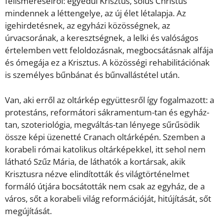
felismeréseiről: egyedül Krisztus, solus Christus
mindennek a léttengelye, az új élet létalapja. Az
igehirdetésnek, az egyházi közösségnek, az
úrvacsorának, a keresztségnek, a lelki és valóságos
értelemben vett feloldozásnak, megbocsátásnak alfája
és ómegája ez a Krisztus. A közösségi rehabilitációnak
is személyes bűnbánat és bűnvallástétel után.
Van, aki erről az oltárkép együttesről így fogalmazott: a
protestáns, reformátori sákramentum-tan és egyház-
tan, szoteriológia, megváltás-tan lényege sűrűsödik
össze képi üzenetté Cranach oltárképén. Szemben a
korabeli római katolikus oltárképekkel, itt sehol nem
látható Szűz Mária, de láthatók a kortársak, akik
Krisztusra nézve elindították és világtörténelmet
formáló útjára bocsátották nem csak az egyház, de a
város, sőt a korabeli világ reformációját, hitújítását, sőt
megújítását.