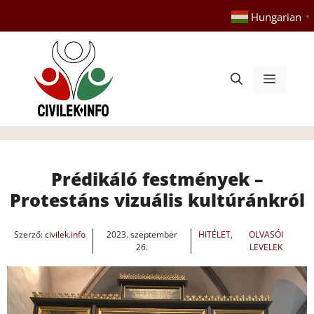
Kilépés
Hungarian
▼
a
tartalomba
Menü
Prédikáló festmények –
Protestáns vizuális kultúránkról
Szerző:
civilek.info
2023. szeptember
HITÉLET
,
OLVASÓI
26.
LEVELEK