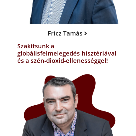
Fricz Tamás
Szakítsunk a
globálisfelmelegedés-hisztériával
és a szén-dioxid-ellenességgel!