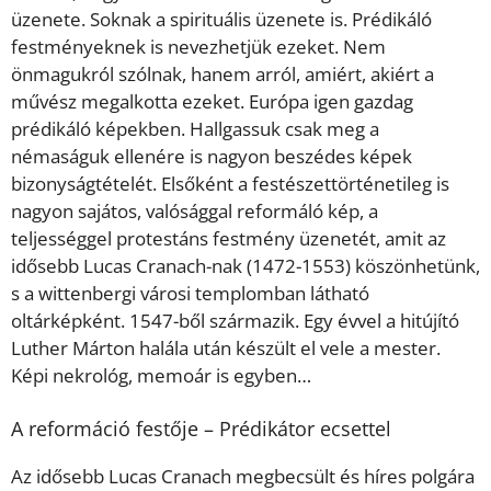
üzenete. Soknak a spirituális üzenete is. Prédikáló
festményeknek is nevezhetjük ezeket. Nem
önmagukról szólnak, hanem arról, amiért, akiért a
művész megalkotta ezeket. Európa igen gazdag
prédikáló képekben. Hallgassuk csak meg a
némaságuk ellenére is nagyon beszédes képek
bizonyságtételét. Elsőként a festészettörténetileg is
nagyon sajátos, valósággal reformáló kép, a
teljességgel protestáns festmény üzenetét, amit az
idősebb Lucas Cranach-nak (1472-1553) köszönhetünk,
s a wittenbergi városi templomban látható
oltárképként. 1547-ből származik. Egy évvel a hitújító
Luther Márton halála után készült el vele a mester.
Képi nekrológ, memoár is egyben…
A reformáció festője – Prédikátor ecsettel
Az idősebb Lucas Cranach megbecsült és híres polgára