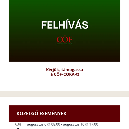
Kérjük, támogassa
a CÖF-CÖKA-t!
KÖZELGŐ ESEMÉNYEK
augusztus 6 @ 08:00
-
augusztus 10 @ 17:00
AUG