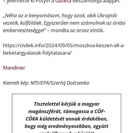
– jelentette ki Putyin a
Gazeta
beszámolója alapján.
„Néha az a benyomásom, hogy azok, akik Ukrajnát
vezetik, külföldiek. Egyszerűen nem számolnak az óriási
emberveszteséggel”
– mondta az orosz elnök.
https://civilek.info/2024/09/05/moszkva-keszen-all-a-
beketargyalasok-folytatasara/
Mandiner
Kiemelt kép: MTI/EPA/Szerhij Dolzsenko
Tisztelettel kérjük a magyar
magánszférát, támogassa a CÖF-
CÖKA küldetését annak érdekében,
hogy még eredményesebben, együtt