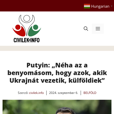
Kilépés
Hungarian
▼
a
tartalomba
Menü
Putyin: „Néha az a
benyomásom, hogy azok, akik
Ukrajnát vezetik, külföldiek”
Szerző:
civilek.info
2024. szeptember 6.
BELFÖLD