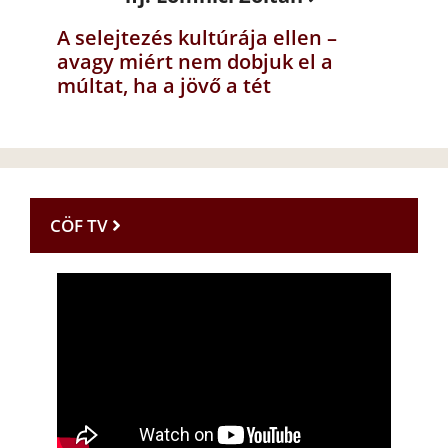
A selejtezés kultúrája ellen –
avagy miért nem dobjuk el a
múltat, ha a jövő a tét
CÖF TV