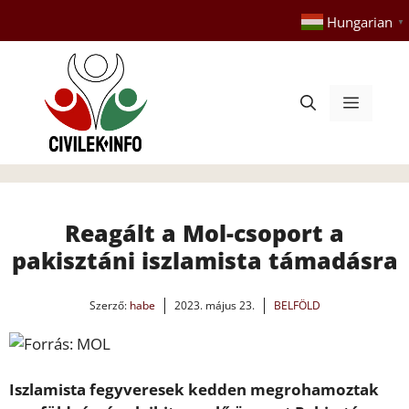
Kilépés
Hungarian
▼
a
tartalomba
Menü
Reagált a Mol-csoport a
pakisztáni iszlamista támadásra
Szerző:
habe
2023. május 23.
BELFÖLD
Iszlamista fegyveresek kedden megrohamoztak