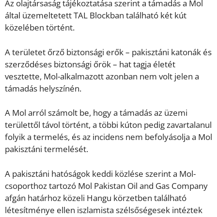
Az olajtársaság tájékoztatása szerint a támadás a Mol
által üzemeltetett TAL Blockban található két kút
közelében történt.
A területet őrző biztonsági erők – pakisztáni katonák és
szerződéses biztonsági őrök – hat tagja életét
vesztette, Mol-alkalmazott azonban nem volt jelen a
támadás helyszínén.
A Mol arról számolt be, hogy a támadás az üzemi
területtől távol történt, a többi kúton pedig zavartalanul
folyik a termelés, és az incidens nem befolyásolja a Mol
pakisztáni termelését.
A pakisztáni hatóságok keddi közlése szerint a Mol-
csoporthoz tartozó Mol Pakistan Oil and Gas Company
afgán határhoz közeli Hangu körzetben található
létesítménye ellen iszlamista szélsőségesek intéztek