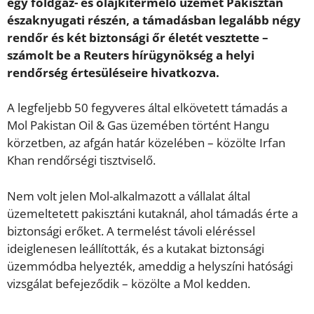
egy földgáz- és olajkitermelő üzemet Pakisztán
északnyugati részén, a támadásban legalább négy
rendőr és két biztonsági őr életét vesztette –
számolt be a Reuters hírügynökség a helyi
rendőrség értesüléseire hivatkozva.
A legfeljebb 50 fegyveres által elkövetett támadás a
Mol Pakistan Oil & Gas üzemében történt Hangu
körzetben, az afgán határ közelében – közölte Irfan
Khan rendőrségi tisztviselő.
Nem volt jelen Mol-alkalmazott a vállalat által
üzemeltetett pakisztáni kutaknál, ahol támadás érte a
biztonsági erőket. A termelést távoli eléréssel
ideiglenesen leállították, és a kutakat biztonsági
üzemmódba helyezték, ameddig a helyszíni hatósági
vizsgálat befejeződik – közölte a Mol kedden.