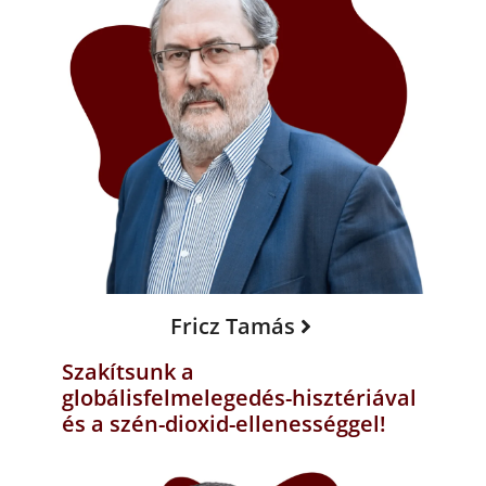
Fricz Tamás
Szakítsunk a
globálisfelmelegedés-hisztériával
és a szén-dioxid-ellenességgel!